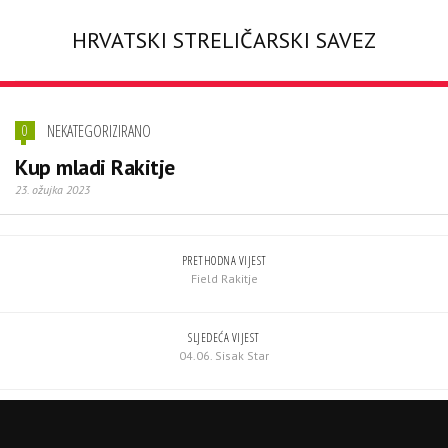
HRVATSKI STRELIČARSKI SAVEZ
NEKATEGORIZIRANO
0
Kup mladi Rakitje
23. ožujka 2023
PRETHODNA VIJEST
Field Rakitje
SLJEDEĆA VIJEST
04.06. Sisak Star