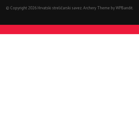
© Copyright 2026 Hrvatski streličarski savez.
Archery Theme by
WPBandit
.