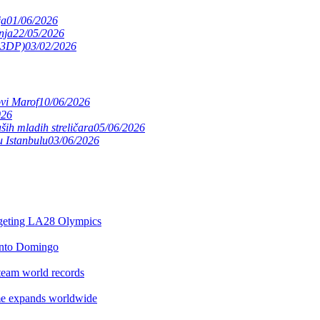
ja
01/06/2026
nja
22/05/2026
(S3DP)
03/02/2026
ovi Marof
10/06/2026
026
ših mladih streličara
05/06/2026
 Istanbulu
03/06/2026
argeting LA28 Olympics
anto Domingo
team world records
e expands worldwide