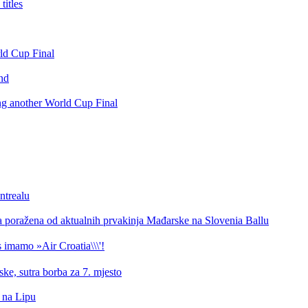
itles
rld Cup Final
nd
ing another World Cup Final
ntrealu
a poražena od aktualnih prvakinja Mađarske na Slovenia Ballu
 imamo »Air Croatia\\\'!
ke, sutra borba za 7. mjesto
d na Lipu