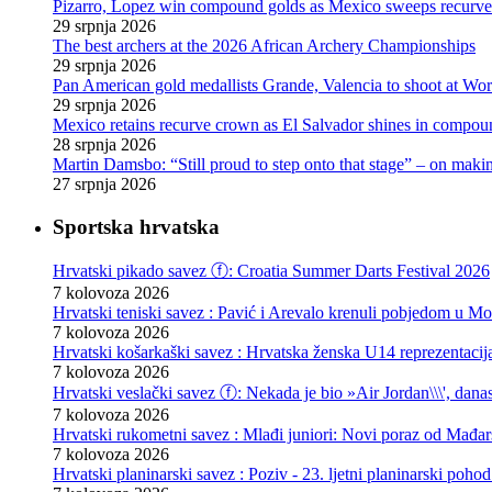
Pizarro, Lopez win compound golds as Mexico sweeps recurve t
29 srpnja 2026
The best archers at the 2026 African Archery Championships
29 srpnja 2026
Pan American gold medallists Grande, Valencia to shoot at Wo
29 srpnja 2026
Mexico retains recurve crown as El Salvador shines in compou
28 srpnja 2026
Martin Damsbo: “Still proud to step onto that stage” – on mak
27 srpnja 2026
Sportska hrvatska
Hrvatski pikado savez ⓕ: Croatia Summer Darts Festival 2026
7 kolovoza 2026
Hrvatski teniski savez : Pavić i Arevalo krenuli pobjedom u Mo
7 kolovoza 2026
Hrvatski košarkaški savez : Hrvatska ženska U14 reprezentacij
7 kolovoza 2026
Hrvatski veslački savez ⓕ: Nekada je bio »Air Jordan\\\', danas
7 kolovoza 2026
Hrvatski rukometni savez : Mlađi juniori: Novi poraz od Mađars
7 kolovoza 2026
Hrvatski planinarski savez : Poziv - 23. ljetni planinarski poho