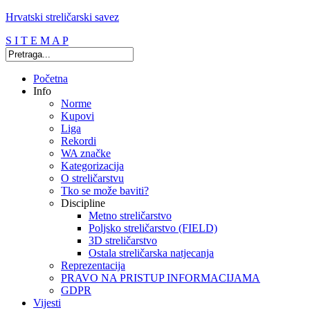
Hrvatski streličarski savez
S I T E M A P
Početna
Info
Norme
Kupovi
Liga
Rekordi
WA značke
Kategorizacija
O streličarstvu
Tko se može baviti?
Discipline
Metno streličarstvo
Poljsko streličarstvo (FIELD)
3D streličarstvo
Ostala streličarska natjecanja
Reprezentacija
PRAVO NA PRISTUP INFORMACIJAMA
GDPR
Vijesti