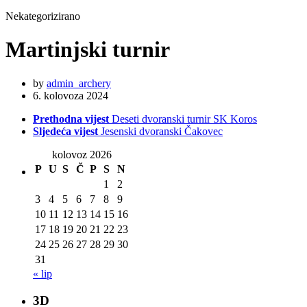
Nekategorizirano
Martinjski turnir
by
admin_archery
6. kolovoza 2024
Prethodna vijest
Deseti dvoranski turnir SK Koros
Sljedeća vijest
Jesenski dvoranski Čakovec
kolovoz 2026
P
U
S
Č
P
S
N
1
2
3
4
5
6
7
8
9
10
11
12
13
14
15
16
17
18
19
20
21
22
23
24
25
26
27
28
29
30
31
« lip
3D