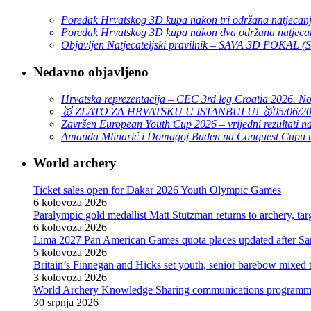
Poredak Hrvatskog 3D kupa nakon tri održana natjecan
Poredak Hrvatskog 3D kupa nakon dva održana natjeca
Objavljen Natjecateljski pravilnik – SAVA 3D POKAL 
Nedavno objavljeno
Hrvatska reprezentacija – CEC 3rd leg Croatia 2026. N
🥇 ZLATO ZA HRVATSKU U ISTANBULU! 🥇
05/06/2
Završen European Youth Cup 2026 – vrijedni rezultati na
Amanda Mlinarić i Domagoj Buden na Conquest Cupu u
World archery
Ticket sales open for Dakar 2026 Youth Olympic Games
6 kolovoza 2026
Paralympic gold medallist Matt Stutzman returns to archery, t
6 kolovoza 2026
Lima 2027 Pan American Games quota places updated after S
5 kolovoza 2026
Britain’s Finnegan and Hicks set youth, senior barebow mixed 
3 kolovoza 2026
World Archery Knowledge Sharing communications programm
30 srpnja 2026