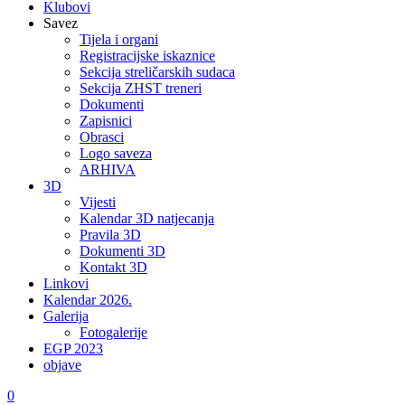
Klubovi
Savez
Tijela i organi
Registracijske iskaznice
Sekcija streličarskih sudaca
Sekcija ZHST treneri
Dokumenti
Zapisnici
Obrasci
Logo saveza
ARHIVA
3D
Vijesti
Kalendar 3D natjecanja
Pravila 3D
Dokumenti 3D
Kontakt 3D
Linkovi
Kalendar 2026.
Galerija
Fotogalerije
EGP 2023
objave
0