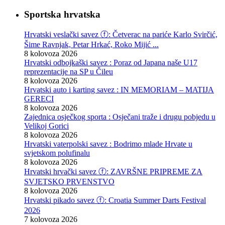
Sportska hrvatska
Hrvatski veslački savez ⓕ: Četverac na pariće Karlo Svirčić,
Šime Ravnjak, Petar Hrkać, Roko Mijić ...
8 kolovoza 2026
Hrvatski odbojkaški savez : Poraz od Japana naše U17
reprezentacije na SP u Čileu
8 kolovoza 2026
Hrvatski auto i karting savez : IN MEMORIAM – MATIJA
GERECI
8 kolovoza 2026
Zajednica osječkog sporta : Osječani traže i drugu pobjedu u
Velikoj Gorici
8 kolovoza 2026
Hrvatski vaterpolski savez : Bodrimo mlade Hrvate u
svjetskom polufinalu
8 kolovoza 2026
Hrvatski hrvački savez ⓕ: ZAVRŠNE PRIPREME ZA
SVJETSKO PRVENSTVO
8 kolovoza 2026
Hrvatski pikado savez ⓕ: Croatia Summer Darts Festival
2026
7 kolovoza 2026