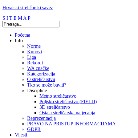
Hrvatski streličarski savez
S I T E M A P
Početna
Info
Norme
Kupovi
Liga
Rekordi
WA značke
Kategorizacija
O streličarstvu
Tko se može baviti?
Discipline
Metno streličarstvo
Poljsko streličarstvo (FIELD)
3D streličarstvo
Ostala streličarska natjecanja
Reprezentacija
PRAVO NA PRISTUP INFORMACIJAMA
GDPR
Vijesti