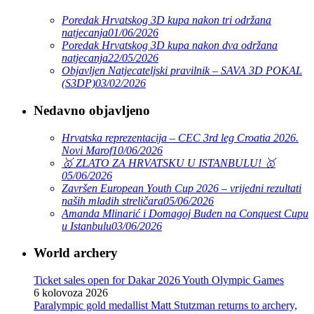
Poredak Hrvatskog 3D kupa nakon tri održana
natjecanja
01/06/2026
Poredak Hrvatskog 3D kupa nakon dva održana
natjecanja
22/05/2026
Objavljen Natjecateljski pravilnik – SAVA 3D POKAL
(S3DP)
03/02/2026
Nedavno objavljeno
Hrvatska reprezentacija – CEC 3rd leg Croatia 2026.
Novi Marof
10/06/2026
🥇 ZLATO ZA HRVATSKU U ISTANBULU! 🥇
05/06/2026
Završen European Youth Cup 2026 – vrijedni rezultati
naših mladih streličara
05/06/2026
Amanda Mlinarić i Domagoj Buden na Conquest Cupu
u Istanbulu
03/06/2026
World archery
Ticket sales open for Dakar 2026 Youth Olympic Games
6 kolovoza 2026
Paralympic gold medallist Matt Stutzman returns to archery,