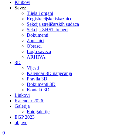
Klubovi
Savez
Tijela i organi
Registracijske iskaznice
Sekcija streličarskih sudaca
Sekcija ZHST treneri
Dokumenti
Zapisnici
Obrasci
Logo saveza
ARHIVA
3D
Vijesti
Kalendar 3D natjecanja
Pravila 3D
Dokumenti 3D
Kontakt 3D
Linkovi
Kalendar 2026.
Galerija
Fotogalerije
EGP 2023
objave
0