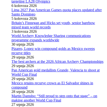
targeting LA28 Olympics
6 kolovoza 2026
Lima 2027 Pan American Games quota places updated after
Santo Domingo
5 kolovoza 2026
Britain’s Finnegan and Hicks set youth, senior barebow
mixed team world records
3 kolovoza 2026
World Archery Knowledge Sharing communications
programme expands worldwide
30 srpnja 2026
Pizarro, Lopez win compound golds as Mexico sweeps
recurve titles
29 srpnja 2026
The best archers at the 2026 African Archery Championships
29 srpnja 2026
Pan American gold medallists Grande, Valencia to shoot at
World Cup Final
29 srpnja 2026
Mexico retains recurve crown as El Salvador shines in
compound
28 srpnja 2026
Martin Damsbo: “Still proud to step onto that stage” – on
making another World Cup Final
27 srpnja 2026