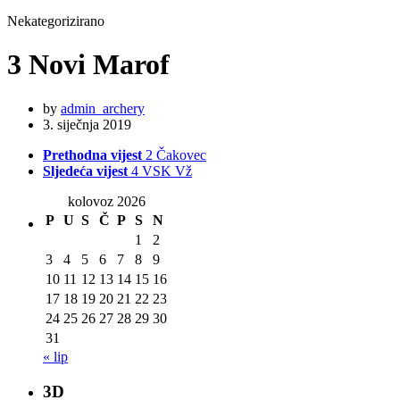
Nekategorizirano
3 Novi Marof
by
admin_archery
3. siječnja 2019
Prethodna vijest
2 Čakovec
Sljedeća vijest
4 VSK Vž
kolovoz 2026
P
U
S
Č
P
S
N
1
2
3
4
5
6
7
8
9
10
11
12
13
14
15
16
17
18
19
20
21
22
23
24
25
26
27
28
29
30
31
« lip
3D