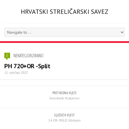
HRVATSKI STRELIČARSKI SAVEZ
NEKATEGORIZIRANO
0
PH 720+OR -Split
11. siječnja 2022
PRETHODNA VIJEST
Sesvetski Kraljevec
SLJEDEĆA VIJEST
24.09. FIELD Utiskani