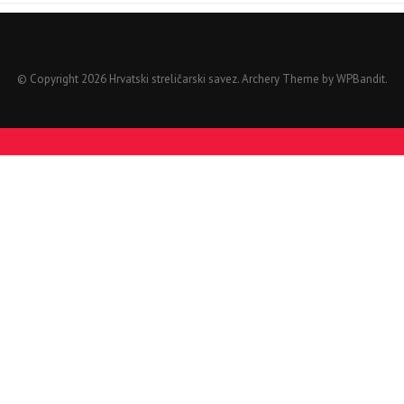
© Copyright 2026 Hrvatski streličarski savez.
Archery Theme by
WPBandit
.