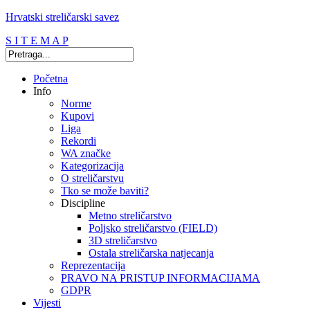
Hrvatski streličarski savez
S I T E M A P
Početna
Info
Norme
Kupovi
Liga
Rekordi
WA značke
Kategorizacija
O streličarstvu
Tko se može baviti?
Discipline
Metno streličarstvo
Poljsko streličarstvo (FIELD)
3D streličarstvo
Ostala streličarska natjecanja
Reprezentacija
PRAVO NA PRISTUP INFORMACIJAMA
GDPR
Vijesti