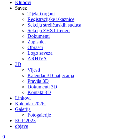
Klubovi
Savez
Tijela i organi
Registracijske iskaznice
Sekcija streličarskih sudaca
Sekcija ZHST treneri
Dokumenti
Zapisnici
Obrasci
Logo saveza
ARHIVA
3D
Vijesti
Kalendar 3D natjecanja
Pravila 3D
Dokumenti 3D
Kontakt 3D
Linkovi
Kalendar 2026.
Galerija
Fotogalerije
EGP 2023
objave
0