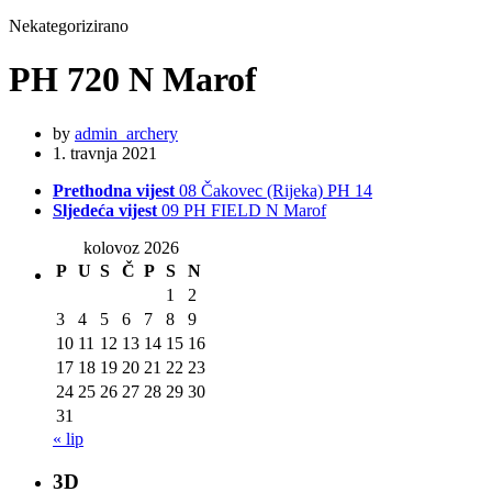
Nekategorizirano
PH 720 N Marof
by
admin_archery
1. travnja 2021
Prethodna vijest
08 Čakovec (Rijeka) PH 14
Sljedeća vijest
09 PH FIELD N Marof
kolovoz 2026
P
U
S
Č
P
S
N
1
2
3
4
5
6
7
8
9
10
11
12
13
14
15
16
17
18
19
20
21
22
23
24
25
26
27
28
29
30
31
« lip
3D