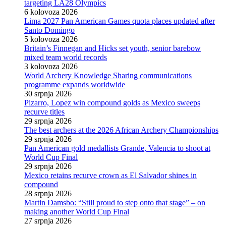
targeting LA28 Olympics
6 kolovoza 2026
Lima 2027 Pan American Games quota places updated after
Santo Domingo
5 kolovoza 2026
Britain’s Finnegan and Hicks set youth, senior barebow
mixed team world records
3 kolovoza 2026
World Archery Knowledge Sharing communications
programme expands worldwide
30 srpnja 2026
Pizarro, Lopez win compound golds as Mexico sweeps
recurve titles
29 srpnja 2026
The best archers at the 2026 African Archery Championships
29 srpnja 2026
Pan American gold medallists Grande, Valencia to shoot at
World Cup Final
29 srpnja 2026
Mexico retains recurve crown as El Salvador shines in
compound
28 srpnja 2026
Martin Damsbo: “Still proud to step onto that stage” – on
making another World Cup Final
27 srpnja 2026