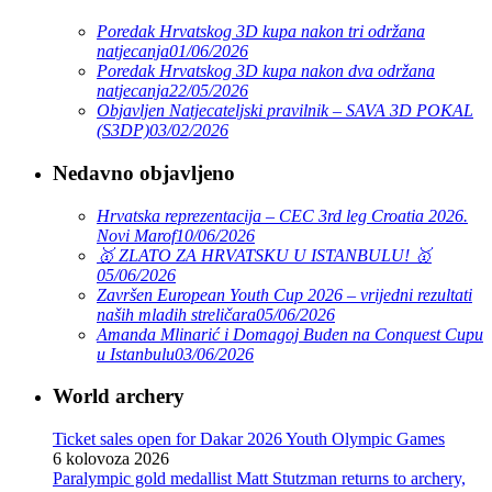
Poredak Hrvatskog 3D kupa nakon tri održana
natjecanja
01/06/2026
Poredak Hrvatskog 3D kupa nakon dva održana
natjecanja
22/05/2026
Objavljen Natjecateljski pravilnik – SAVA 3D POKAL
(S3DP)
03/02/2026
Nedavno objavljeno
Hrvatska reprezentacija – CEC 3rd leg Croatia 2026.
Novi Marof
10/06/2026
🥇 ZLATO ZA HRVATSKU U ISTANBULU! 🥇
05/06/2026
Završen European Youth Cup 2026 – vrijedni rezultati
naših mladih streličara
05/06/2026
Amanda Mlinarić i Domagoj Buden na Conquest Cupu
u Istanbulu
03/06/2026
World archery
Ticket sales open for Dakar 2026 Youth Olympic Games
6 kolovoza 2026
Paralympic gold medallist Matt Stutzman returns to archery,