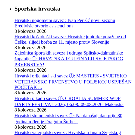
Sportska hrvatska
Hrvatski nogometni savez : Ivan Perišić novu sezonu
Eredivisie otvorio asistencijom
8 kolovoza 2026
Hrvatski košarkaški savez : Hrvatske juniorke poražene od
Češke, slijedi borba za 11. mjesto protiv Slovenije
8 kolovoza 2026
Zajednica športskih saveza i udruga Splitsko-dalmatinske
županije ⓕ: HRVATSKA JE U FINALU SVJETSKOG
PRVENSTVA!
8 kolovoza 2026
Hrvatski orijentacijski savez ⓕ: MASTERS - SVJETSKO
VETERANSKO PRVENSTVO U POLJSKOJ USPJEŠAN
POČETAK ...
8 kolovoza 2026
Hrvatski pikado savez ⓕ: CROATIA SUMMER WDF
DARTS FESTIVAL 2026, 06.08.-09.08.2026. Makarska
8 kolovoza 2026
Hrvatski stolnoteniski savez ⓕ: Na današnji dan prije 80
godina rođen je Dragutin Šurbek.
8 kolovoza 2026
Hrvatski vaterpolski savez : Hrvatska u finalu Svjetskog