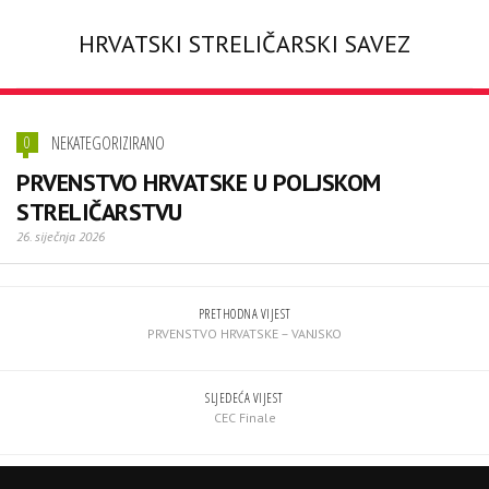
HRVATSKI STRELIČARSKI SAVEZ
NEKATEGORIZIRANO
0
PRVENSTVO HRVATSKE U POLJSKOM
STRELIČARSTVU
26. siječnja 2026
PRETHODNA VIJEST
PRVENSTVO HRVATSKE – VANJSKO
SLJEDEĆA VIJEST
CEC Finale