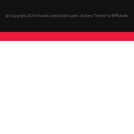
© Copyright 2026 Hrvatski streličarski savez.
Archery Theme by
WPBandit
.