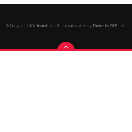
© Copyright 2026 Hrvatski streličarski savez.
Archery Theme by
WPBandit
.