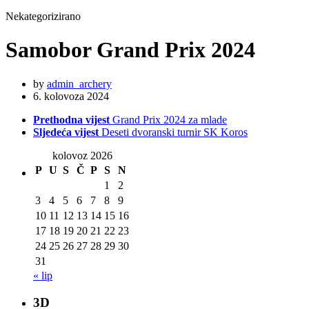
Nekategorizirano
Samobor Grand Prix 2024
by
admin_archery
6. kolovoza 2024
Prethodna vijest
Grand Prix 2024 za mlade
Sljedeća vijest
Deseti dvoranski turnir SK Koros
kolovoz 2026
P
U
S
Č
P
S
N
1
2
3
4
5
6
7
8
9
10
11
12
13
14
15
16
17
18
19
20
21
22
23
24
25
26
27
28
29
30
31
« lip
3D