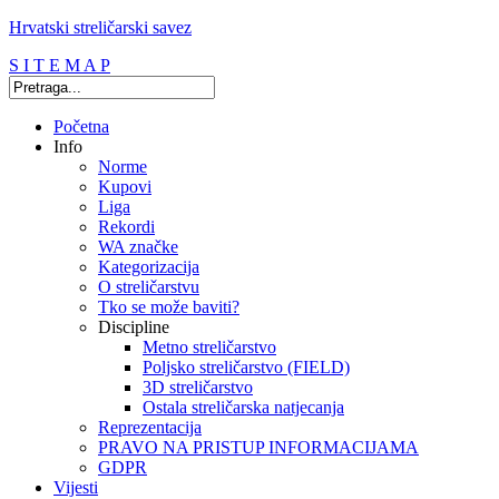
Hrvatski streličarski savez
S I T E M A P
Početna
Info
Norme
Kupovi
Liga
Rekordi
WA značke
Kategorizacija
O streličarstvu
Tko se može baviti?
Discipline
Metno streličarstvo
Poljsko streličarstvo (FIELD)
3D streličarstvo
Ostala streličarska natjecanja
Reprezentacija
PRAVO NA PRISTUP INFORMACIJAMA
GDPR
Vijesti