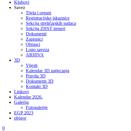
Klubovi
Savez
Tijela i organi
Registracijske iskaznice
Sekcija streličarskih sudaca
Sekcija ZHST treneri
Dokumenti
Zapisnici
Obrasci
Logo saveza
ARHIVA
3D
Vijesti
Kalendar 3D natjecanja
Pravila 3D
Dokumenti 3D
Kontakt 3D
Linkovi
Kalendar 2026.
Galerija
Fotogalerije
EGP 2023
objave
0