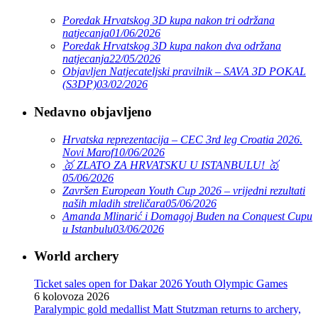
Poredak Hrvatskog 3D kupa nakon tri održana
natjecanja
01/06/2026
Poredak Hrvatskog 3D kupa nakon dva održana
natjecanja
22/05/2026
Objavljen Natjecateljski pravilnik – SAVA 3D POKAL
(S3DP)
03/02/2026
Nedavno objavljeno
Hrvatska reprezentacija – CEC 3rd leg Croatia 2026.
Novi Marof
10/06/2026
🥇 ZLATO ZA HRVATSKU U ISTANBULU! 🥇
05/06/2026
Završen European Youth Cup 2026 – vrijedni rezultati
naših mladih streličara
05/06/2026
Amanda Mlinarić i Domagoj Buden na Conquest Cupu
u Istanbulu
03/06/2026
World archery
Ticket sales open for Dakar 2026 Youth Olympic Games
6 kolovoza 2026
Paralympic gold medallist Matt Stutzman returns to archery,