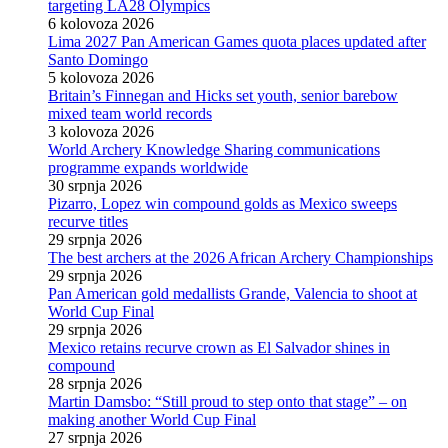
targeting LA28 Olympics
6 kolovoza 2026
Lima 2027 Pan American Games quota places updated after
Santo Domingo
5 kolovoza 2026
Britain’s Finnegan and Hicks set youth, senior barebow
mixed team world records
3 kolovoza 2026
World Archery Knowledge Sharing communications
programme expands worldwide
30 srpnja 2026
Pizarro, Lopez win compound golds as Mexico sweeps
recurve titles
29 srpnja 2026
The best archers at the 2026 African Archery Championships
29 srpnja 2026
Pan American gold medallists Grande, Valencia to shoot at
World Cup Final
29 srpnja 2026
Mexico retains recurve crown as El Salvador shines in
compound
28 srpnja 2026
Martin Damsbo: “Still proud to step onto that stage” – on
making another World Cup Final
27 srpnja 2026