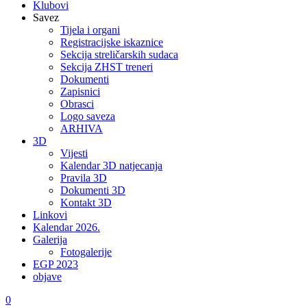
Klubovi
Savez
Tijela i organi
Registracijske iskaznice
Sekcija streličarskih sudaca
Sekcija ZHST treneri
Dokumenti
Zapisnici
Obrasci
Logo saveza
ARHIVA
3D
Vijesti
Kalendar 3D natjecanja
Pravila 3D
Dokumenti 3D
Kontakt 3D
Linkovi
Kalendar 2026.
Galerija
Fotogalerije
EGP 2023
objave
0