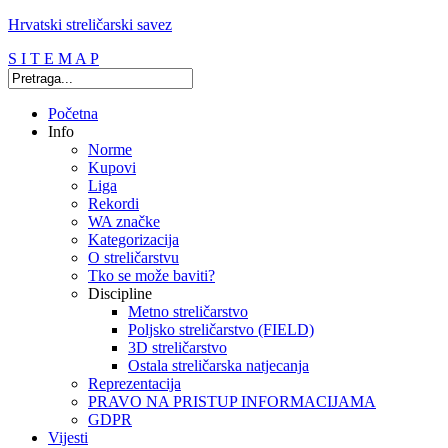
Hrvatski streličarski savez
S I T E M A P
Početna
Info
Norme
Kupovi
Liga
Rekordi
WA značke
Kategorizacija
O streličarstvu
Tko se može baviti?
Discipline
Metno streličarstvo
Poljsko streličarstvo (FIELD)
3D streličarstvo
Ostala streličarska natjecanja
Reprezentacija
PRAVO NA PRISTUP INFORMACIJAMA
GDPR
Vijesti