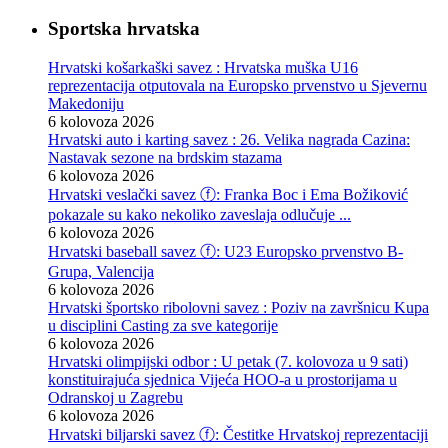
Sportska hrvatska
Hrvatski košarkaški savez : Hrvatska muška U16
reprezentacija otputovala na Europsko prvenstvo u Sjevernu
Makedoniju
6 kolovoza 2026
Hrvatski auto i karting savez : 26. Velika nagrada Cazina:
Nastavak sezone na brdskim stazama
6 kolovoza 2026
Hrvatski veslački savez ⓕ: Franka Boc i Ema Božiković
pokazale su kako nekoliko zaveslaja odlučuje ...
6 kolovoza 2026
Hrvatski baseball savez ⓕ: U23 Europsko prvenstvo B-
Grupa, Valencija
6 kolovoza 2026
Hrvatski športsko ribolovni savez : Poziv na završnicu Kupa
u disciplini Casting za sve kategorije
6 kolovoza 2026
Hrvatski olimpijski odbor : U petak (7. kolovoza u 9 sati)
konstituirajuća sjednica Vijeća HOO-a u prostorijama u
Odranskoj u Zagrebu
6 kolovoza 2026
Hrvatski biljarski savez ⓕ: Čestitke Hrvatskoj reprezentaciji