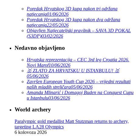
Poredak Hrvatskog 3D kupa nakon tri održana
natjecanja
01/06/2026
Poredak Hrvatskog 3D kupa nakon dva održana
natjecanja
22/05/2026
Objavljen Natjecateljski pravilnik – SAVA 3D POKAL
(S3DP)
03/02/2026
Nedavno objavljeno
Hrvatska reprezentacija – CEC 3rd leg Croatia 2026.
Novi Marof
10/06/2026
🥇 ZLATO ZA HRVATSKU U ISTANBULU! 🥇
05/06/2026
Završen European Youth Cup 2026 – vrijedni rezultati
naših mladih streličara
05/06/2026
Amanda Mlinarić i Domagoj Buden na Conquest Cupu
u Istanbulu
03/06/2026
World archery
Paralympic gold medallist Matt Stutzman returns to archery,
targeting LA28 Olympics
6 kolovoza 2026