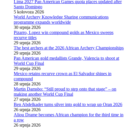
Lima 2027 Pan American Games quota places updated after
Santo Domingo
5 kolovoza 2026
World Archery Knowledge Sharing communications
programme expands worldwide
30 srpnja 2026
Pizarro, Lopez win compound golds as Mexico sweeps
recurve titles
29 srpnja 2026
The best archers at the 2026 African Archery Championships
29 srpnja 2026
Pan American gold medallists Grande, Valencia to shoot at
World Cup Final
29 srpnja 2026
Mexico retains recurve crown as El Salvador shines in
compound
28 srpnja 2026
Martin Damsbo: “Still proud to step onto that stage” – on
making another World Cup Final
27 srpnja 2026
Ben Abdelkader turns silver into gold to wrap up Oran 2026
26 srpnja 2026
Aliou Drame becomes African champion for the third time in
a row
26 srpnja 2026