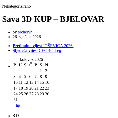
Nekategorizirano
Sava 3D KUP – BJELOVAR
by
archeryh
26. siječnja 2026
Prethodna vijest
JOŠEVICA 2026.
Sljedeća vijest
CEC 4th Leg
kolovoz 2026
P
U
S
Č
P
S
N
1
2
3
4
5
6
7
8
9
10
11
12
13
14
15
16
17
18
19
20
21
22
23
24
25
26
27
28
29
30
31
« lip
3D