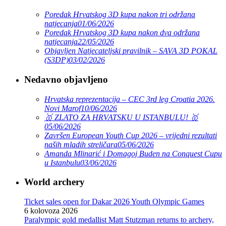
Poredak Hrvatskog 3D kupa nakon tri održana
natjecanja
01/06/2026
Poredak Hrvatskog 3D kupa nakon dva održana
natjecanja
22/05/2026
Objavljen Natjecateljski pravilnik – SAVA 3D POKAL
(S3DP)
03/02/2026
Nedavno objavljeno
Hrvatska reprezentacija – CEC 3rd leg Croatia 2026.
Novi Marof
10/06/2026
🥇 ZLATO ZA HRVATSKU U ISTANBULU! 🥇
05/06/2026
Završen European Youth Cup 2026 – vrijedni rezultati
naših mladih streličara
05/06/2026
Amanda Mlinarić i Domagoj Buden na Conquest Cupu
u Istanbulu
03/06/2026
World archery
Ticket sales open for Dakar 2026 Youth Olympic Games
6 kolovoza 2026
Paralympic gold medallist Matt Stutzman returns to archery,