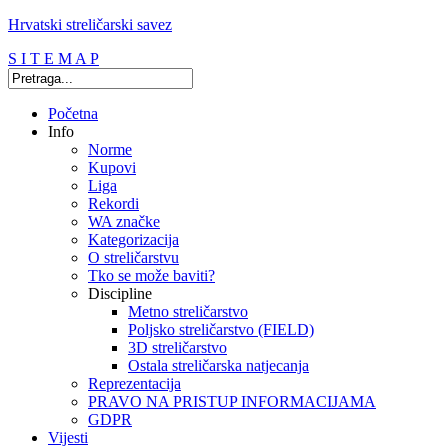
Hrvatski streličarski savez
S I T E M A P
Početna
Info
Norme
Kupovi
Liga
Rekordi
WA značke
Kategorizacija
O streličarstvu
Tko se može baviti?
Discipline
Metno streličarstvo
Poljsko streličarstvo (FIELD)
3D streličarstvo
Ostala streličarska natjecanja
Reprezentacija
PRAVO NA PRISTUP INFORMACIJAMA
GDPR
Vijesti