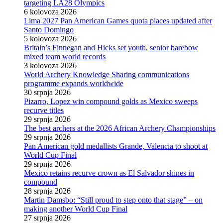
targeting LA28 Olympics
6 kolovoza 2026
Lima 2027 Pan American Games quota places updated after
Santo Domingo
5 kolovoza 2026
Britain’s Finnegan and Hicks set youth, senior barebow
mixed team world records
3 kolovoza 2026
World Archery Knowledge Sharing communications
programme expands worldwide
30 srpnja 2026
Pizarro, Lopez win compound golds as Mexico sweeps
recurve titles
29 srpnja 2026
The best archers at the 2026 African Archery Championships
29 srpnja 2026
Pan American gold medallists Grande, Valencia to shoot at
World Cup Final
29 srpnja 2026
Mexico retains recurve crown as El Salvador shines in
compound
28 srpnja 2026
Martin Damsbo: “Still proud to step onto that stage” – on
making another World Cup Final
27 srpnja 2026