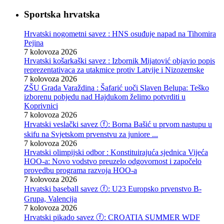
Sportska hrvatska
Hrvatski nogometni savez : HNS osuđuje napad na Tihomira
Pejina
7 kolovoza 2026
Hrvatski košarkaški savez : Izbornik Mijatović objavio popis
reprezentativaca za utakmice protiv Latvije i Nizozemske
7 kolovoza 2026
ZŠU Grada Varaždina : Šafarić uoči Slaven Belupa: Teško
izborenu pobjedu nad Hajdukom želimo potvrditi u
Koprivnici
7 kolovoza 2026
Hrvatski veslački savez ⓕ: Borna Bašić u prvom nastupu u
skifu na Svjetskom prvenstvu za juniore ...
7 kolovoza 2026
Hrvatski olimpijski odbor : Konstituirajuća sjednica Vijeća
HOO-a: Novo vodstvo preuzelo odgovornost i započelo
provedbu programa razvoja HOO-a
7 kolovoza 2026
Hrvatski baseball savez ⓕ: U23 Europsko prvenstvo B-
Grupa, Valencija
7 kolovoza 2026
Hrvatski pikado savez ⓕ: CROATIA SUMMER WDF