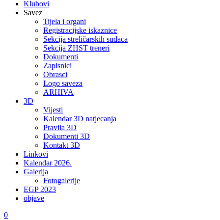
Klubovi
Savez
Tijela i organi
Registracijske iskaznice
Sekcija streličarskih sudaca
Sekcija ZHST treneri
Dokumenti
Zapisnici
Obrasci
Logo saveza
ARHIVA
3D
Vijesti
Kalendar 3D natjecanja
Pravila 3D
Dokumenti 3D
Kontakt 3D
Linkovi
Kalendar 2026.
Galerija
Fotogalerije
EGP 2023
objave
0