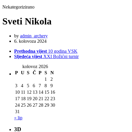
Nekategorizirano
Sveti Nikola
by
admin_archery
6. kolovoza 2024
Prethodna vijest
10 godina VSK
Sljedeća vijest
XXI Božićni turnir
kolovoz 2026
P
U
S
Č
P
S
N
1
2
3
4
5
6
7
8
9
10
11
12
13
14
15
16
17
18
19
20
21
22
23
24
25
26
27
28
29
30
31
« lip
3D