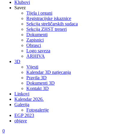
Klubovi
Savez
Tijela i organi
Registracijske iskaznice
Sekcija streličarskih sudaca
Sekcija ZHST treneri
Dokumenti
Zapisnici
Obrasci
Logo saveza
ARHIVA
3D
Vijesti
Kalendar 3D natjecanja
Pravila 3D
Dokumenti 3D
Kontakt 3D
Linkovi
Kalendar 2026.
Galerija
Fotogalerije
EGP 2023
objave
0