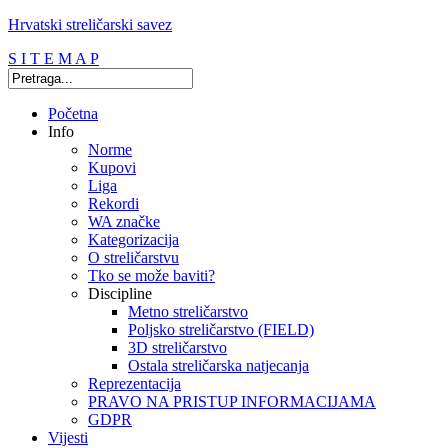
Hrvatski streličarski savez
S I T E M A P
Početna
Info
Norme
Kupovi
Liga
Rekordi
WA značke
Kategorizacija
O streličarstvu
Tko se može baviti?
Discipline
Metno streličarstvo
Poljsko streličarstvo (FIELD)
3D streličarstvo
Ostala streličarska natjecanja
Reprezentacija
PRAVO NA PRISTUP INFORMACIJAMA
GDPR
Vijesti