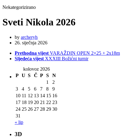
Nekategorizirano
Sveti Nikola 2026
by
archeryh
26. siječnja 2026
Prethodna vijest
VARAŽDIN OPEN 2×25 + 2x18m
Sljedeća vijest
XXXIII Božićni turnir
kolovoz 2026
P
U
S
Č
P
S
N
1
2
3
4
5
6
7
8
9
10
11
12
13
14
15
16
17
18
19
20
21
22
23
24
25
26
27
28
29
30
31
« lip
3D