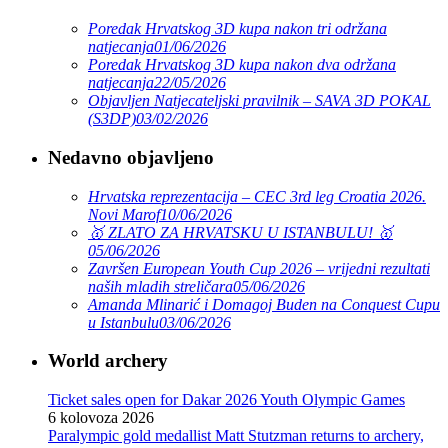
Poredak Hrvatskog 3D kupa nakon tri održana
natjecanja
01/06/2026
Poredak Hrvatskog 3D kupa nakon dva održana
natjecanja
22/05/2026
Objavljen Natjecateljski pravilnik – SAVA 3D POKAL
(S3DP)
03/02/2026
Nedavno objavljeno
Hrvatska reprezentacija – CEC 3rd leg Croatia 2026.
Novi Marof
10/06/2026
🥇 ZLATO ZA HRVATSKU U ISTANBULU! 🥇
05/06/2026
Završen European Youth Cup 2026 – vrijedni rezultati
naših mladih streličara
05/06/2026
Amanda Mlinarić i Domagoj Buden na Conquest Cupu
u Istanbulu
03/06/2026
World archery
Ticket sales open for Dakar 2026 Youth Olympic Games
6 kolovoza 2026
Paralympic gold medallist Matt Stutzman returns to archery,