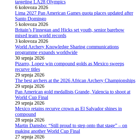
targeting LA28 Olympics
6 kolovoza 2026
Lima 2027 Pan American Games quota places updated after
Santo Domingo
5 kolovoza 2026
Britain’s Finnegan and Hicks set youth, senior barebow
mixed team world records
3 kolovoza 2026
World Archery Knowledge Sharing communications
programme expands worldwide
30 srpnja 2026
Pizarro, Lopez win compound golds as Mexico sweeps
recurve titles
29 srpnja 2026
The best archers at the 2026 African Archery Championships
29 srpnja 2026
Pan American gold medallists Grande, Valencia to shoot at
World Cup Final
29 srpnja 2026
Mexico retains recurve crown as El Salvador shines in
compound
28 srpnja 2026
Martin Damsbo: “Still proud to step onto that stage” – on
making another World Cup Final
27 srpnja 2026