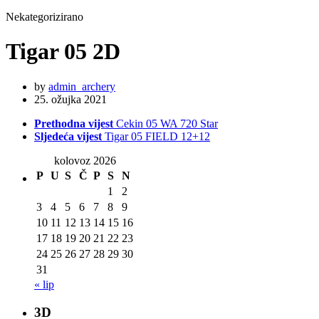
Nekategorizirano
Tigar 05 2D
by
admin_archery
25. ožujka 2021
Prethodna vijest
Cekin 05 WA 720 Star
Sljedeća vijest
Tigar 05 FIELD 12+12
kolovoz 2026
P
U
S
Č
P
S
N
1
2
3
4
5
6
7
8
9
10
11
12
13
14
15
16
17
18
19
20
21
22
23
24
25
26
27
28
29
30
31
« lip
3D