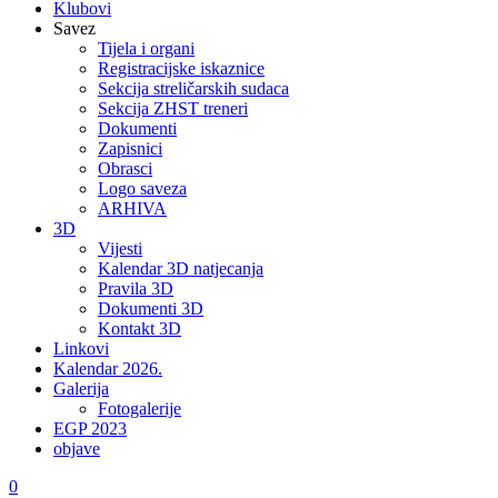
Klubovi
Savez
Tijela i organi
Registracijske iskaznice
Sekcija streličarskih sudaca
Sekcija ZHST treneri
Dokumenti
Zapisnici
Obrasci
Logo saveza
ARHIVA
3D
Vijesti
Kalendar 3D natjecanja
Pravila 3D
Dokumenti 3D
Kontakt 3D
Linkovi
Kalendar 2026.
Galerija
Fotogalerije
EGP 2023
objave
0