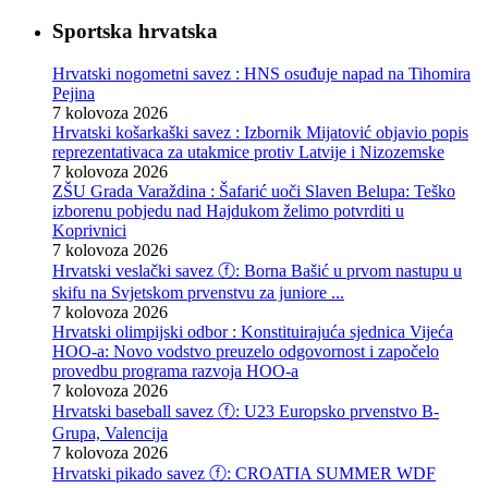
Sportska hrvatska
Hrvatski nogometni savez : HNS osuđuje napad na Tihomira
Pejina
7 kolovoza 2026
Hrvatski košarkaški savez : Izbornik Mijatović objavio popis
reprezentativaca za utakmice protiv Latvije i Nizozemske
7 kolovoza 2026
ZŠU Grada Varaždina : Šafarić uoči Slaven Belupa: Teško
izborenu pobjedu nad Hajdukom želimo potvrditi u
Koprivnici
7 kolovoza 2026
Hrvatski veslački savez ⓕ: Borna Bašić u prvom nastupu u
skifu na Svjetskom prvenstvu za juniore ...
7 kolovoza 2026
Hrvatski olimpijski odbor : Konstituirajuća sjednica Vijeća
HOO-a: Novo vodstvo preuzelo odgovornost i započelo
provedbu programa razvoja HOO-a
7 kolovoza 2026
Hrvatski baseball savez ⓕ: U23 Europsko prvenstvo B-
Grupa, Valencija
7 kolovoza 2026
Hrvatski pikado savez ⓕ: CROATIA SUMMER WDF