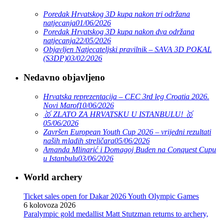
Poredak Hrvatskog 3D kupa nakon tri održana
natjecanja
01/06/2026
Poredak Hrvatskog 3D kupa nakon dva održana
natjecanja
22/05/2026
Objavljen Natjecateljski pravilnik – SAVA 3D POKAL
(S3DP)
03/02/2026
Nedavno objavljeno
Hrvatska reprezentacija – CEC 3rd leg Croatia 2026.
Novi Marof
10/06/2026
🥇 ZLATO ZA HRVATSKU U ISTANBULU! 🥇
05/06/2026
Završen European Youth Cup 2026 – vrijedni rezultati
naših mladih streličara
05/06/2026
Amanda Mlinarić i Domagoj Buden na Conquest Cupu
u Istanbulu
03/06/2026
World archery
Ticket sales open for Dakar 2026 Youth Olympic Games
6 kolovoza 2026
Paralympic gold medallist Matt Stutzman returns to archery,