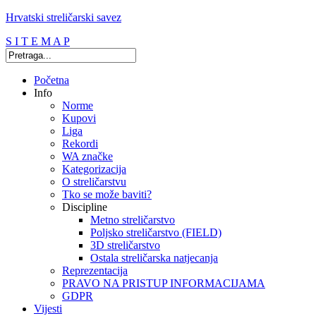
Hrvatski streličarski savez
S I T E M A P
Početna
Info
Norme
Kupovi
Liga
Rekordi
WA značke
Kategorizacija
O streličarstvu
Tko se može baviti?
Discipline
Metno streličarstvo
Poljsko streličarstvo (FIELD)
3D streličarstvo
Ostala streličarska natjecanja
Reprezentacija
PRAVO NA PRISTUP INFORMACIJAMA
GDPR
Vijesti