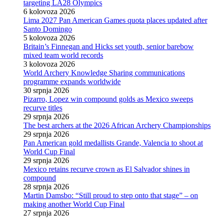
targeting LA28 Olympics
6 kolovoza 2026
Lima 2027 Pan American Games quota places updated after
Santo Domingo
5 kolovoza 2026
Britain’s Finnegan and Hicks set youth, senior barebow
mixed team world records
3 kolovoza 2026
World Archery Knowledge Sharing communications
programme expands worldwide
30 srpnja 2026
Pizarro, Lopez win compound golds as Mexico sweeps
recurve titles
29 srpnja 2026
The best archers at the 2026 African Archery Championships
29 srpnja 2026
Pan American gold medallists Grande, Valencia to shoot at
World Cup Final
29 srpnja 2026
Mexico retains recurve crown as El Salvador shines in
compound
28 srpnja 2026
Martin Damsbo: “Still proud to step onto that stage” – on
making another World Cup Final
27 srpnja 2026