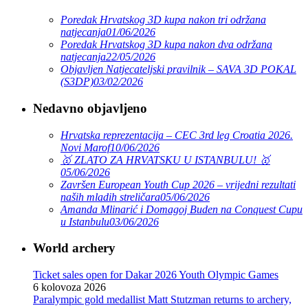
Poredak Hrvatskog 3D kupa nakon tri održana
natjecanja
01/06/2026
Poredak Hrvatskog 3D kupa nakon dva održana
natjecanja
22/05/2026
Objavljen Natjecateljski pravilnik – SAVA 3D POKAL
(S3DP)
03/02/2026
Nedavno objavljeno
Hrvatska reprezentacija – CEC 3rd leg Croatia 2026.
Novi Marof
10/06/2026
🥇 ZLATO ZA HRVATSKU U ISTANBULU! 🥇
05/06/2026
Završen European Youth Cup 2026 – vrijedni rezultati
naših mladih streličara
05/06/2026
Amanda Mlinarić i Domagoj Buden na Conquest Cupu
u Istanbulu
03/06/2026
World archery
Ticket sales open for Dakar 2026 Youth Olympic Games
6 kolovoza 2026
Paralympic gold medallist Matt Stutzman returns to archery,