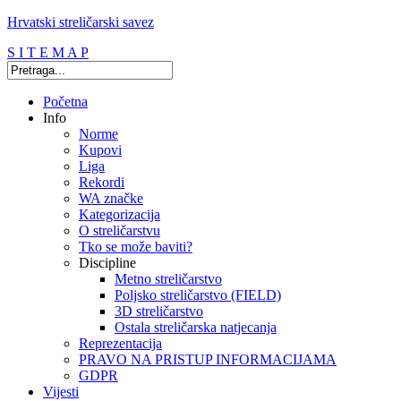
Hrvatski streličarski savez
S I T E M A P
Početna
Info
Norme
Kupovi
Liga
Rekordi
WA značke
Kategorizacija
O streličarstvu
Tko se može baviti?
Discipline
Metno streličarstvo
Poljsko streličarstvo (FIELD)
3D streličarstvo
Ostala streličarska natjecanja
Reprezentacija
PRAVO NA PRISTUP INFORMACIJAMA
GDPR
Vijesti