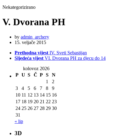
Nekategorizirano
V. Dvorana PH
by
admin_archery
15. veljače 2015
Prethodna vijest
IV. Sveti Sebastijan
Sljedeća vijest
VI. Dvorana PH za djecu do 14
kolovoz 2026
P
U
S
Č
P
S
N
1
2
3
4
5
6
7
8
9
10
11
12
13
14
15
16
17
18
19
20
21
22
23
24
25
26
27
28
29
30
31
« lip
3D