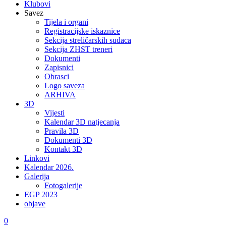
Klubovi
Savez
Tijela i organi
Registracijske iskaznice
Sekcija streličarskih sudaca
Sekcija ZHST treneri
Dokumenti
Zapisnici
Obrasci
Logo saveza
ARHIVA
3D
Vijesti
Kalendar 3D natjecanja
Pravila 3D
Dokumenti 3D
Kontakt 3D
Linkovi
Kalendar 2026.
Galerija
Fotogalerije
EGP 2023
objave
0