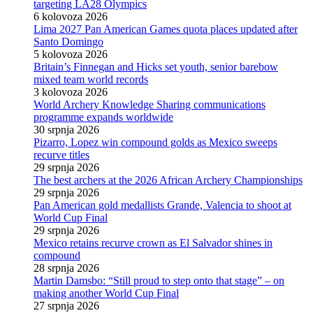
targeting LA28 Olympics
6 kolovoza 2026
Lima 2027 Pan American Games quota places updated after
Santo Domingo
5 kolovoza 2026
Britain’s Finnegan and Hicks set youth, senior barebow
mixed team world records
3 kolovoza 2026
World Archery Knowledge Sharing communications
programme expands worldwide
30 srpnja 2026
Pizarro, Lopez win compound golds as Mexico sweeps
recurve titles
29 srpnja 2026
The best archers at the 2026 African Archery Championships
29 srpnja 2026
Pan American gold medallists Grande, Valencia to shoot at
World Cup Final
29 srpnja 2026
Mexico retains recurve crown as El Salvador shines in
compound
28 srpnja 2026
Martin Damsbo: “Still proud to step onto that stage” – on
making another World Cup Final
27 srpnja 2026