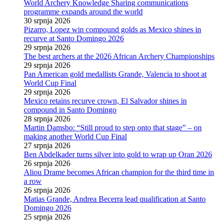
World Archery Knowledge Sharing communications
programme expands around the world
30 srpnja 2026
Pizarro, Lopez win compound golds as Mexico shines in
recurve at Santo Domingo 2026
29 srpnja 2026
The best archers at the 2026 African Archery Championships
29 srpnja 2026
Pan American gold medallists Grande, Valencia to shoot at
World Cup Final
29 srpnja 2026
Mexico retains recurve crown, El Salvador shines in
compound in Santo Domingo
28 srpnja 2026
Martin Damsbo: “Still proud to step onto that stage” – on
making another World Cup Final
27 srpnja 2026
Ben Abdelkader turns silver into gold to wrap up Oran 2026
26 srpnja 2026
Aliou Drame becomes African champion for the third time in
a row
26 srpnja 2026
Matias Grande, Andrea Becerra lead qualification at Santo
Domingo 2026
25 srpnja 2026