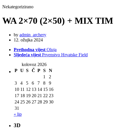
Nekategorizirano
WA 2×70 (2×50) + MIX TIM
by
admin_archery
12. ožujka 2024
Prethodna vijest
Oluja
Sljedeća vijest
Prvenstvo Hrvatske Field
kolovoz 2026
P
U
S
Č
P
S
N
1
2
3
4
5
6
7
8
9
10
11
12
13
14
15
16
17
18
19
20
21
22
23
24
25
26
27
28
29
30
31
« lip
3D