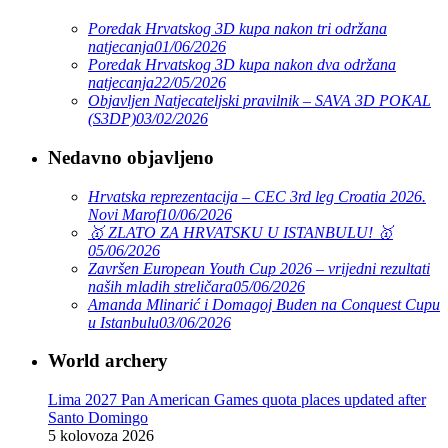
Poredak Hrvatskog 3D kupa nakon tri održana
natjecanja
01/06/2026
Poredak Hrvatskog 3D kupa nakon dva održana
natjecanja
22/05/2026
Objavljen Natjecateljski pravilnik – SAVA 3D POKAL
(S3DP)
03/02/2026
Nedavno objavljeno
Hrvatska reprezentacija – CEC 3rd leg Croatia 2026.
Novi Marof
10/06/2026
🥇 ZLATO ZA HRVATSKU U ISTANBULU! 🥇
05/06/2026
Završen European Youth Cup 2026 – vrijedni rezultati
naših mladih streličara
05/06/2026
Amanda Mlinarić i Domagoj Buden na Conquest Cupu
u Istanbulu
03/06/2026
World archery
Lima 2027 Pan American Games quota places updated after
Santo Domingo
5 kolovoza 2026