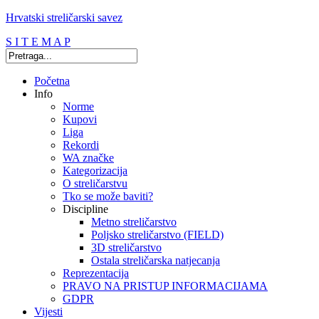
Hrvatski streličarski savez
S I T E M A P
Početna
Info
Norme
Kupovi
Liga
Rekordi
WA značke
Kategorizacija
O streličarstvu
Tko se može baviti?
Discipline
Metno streličarstvo
Poljsko streličarstvo (FIELD)
3D streličarstvo
Ostala streličarska natjecanja
Reprezentacija
PRAVO NA PRISTUP INFORMACIJAMA
GDPR
Vijesti