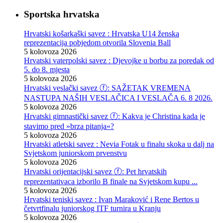
Sportska hrvatska
Hrvatski košarkaški savez : Hrvatska U14 ženska
reprezentacija pobjedom otvorila Slovenia Ball
5 kolovoza 2026
Hrvatski vaterpolski savez : Djevojke u borbu za poredak od
5. do 8. mjesta
5 kolovoza 2026
Hrvatski veslački savez ⓕ: SAŽETAK VREMENA
NASTUPA NAŠIH VESLAČICA I VESLAČA 6. 8 2026.
5 kolovoza 2026
Hrvatski gimnastički savez ⓕ: Kakva je Christina kada je
stavimo pred »brza pitanja«?
5 kolovoza 2026
Hrvatski atletski savez : Nevia Fotak u finalu skoka u dalj na
Svjetskom juniorskom prvenstvu
5 kolovoza 2026
Hrvatski orijentacijski savez ⓕ: Pet hrvatskih
reprezentativaca izborilo B finale na Svjetskom kupu ...
5 kolovoza 2026
Hrvatski teniski savez : Ivan Maraković i Rene Bertos u
četvrtfinalu juniorskog ITF turnira u Kranju
5 kolovoza 2026