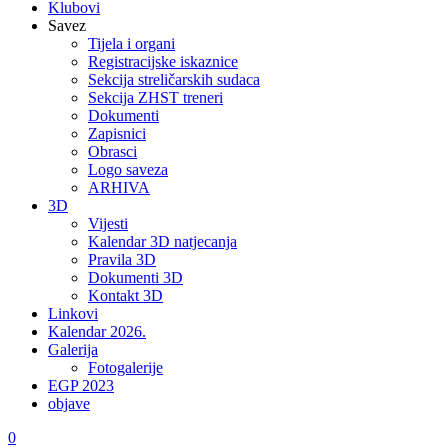
Klubovi
Savez
Tijela i organi
Registracijske iskaznice
Sekcija streličarskih sudaca
Sekcija ZHST treneri
Dokumenti
Zapisnici
Obrasci
Logo saveza
ARHIVA
3D
Vijesti
Kalendar 3D natjecanja
Pravila 3D
Dokumenti 3D
Kontakt 3D
Linkovi
Kalendar 2026.
Galerija
Fotogalerije
EGP 2023
objave
0