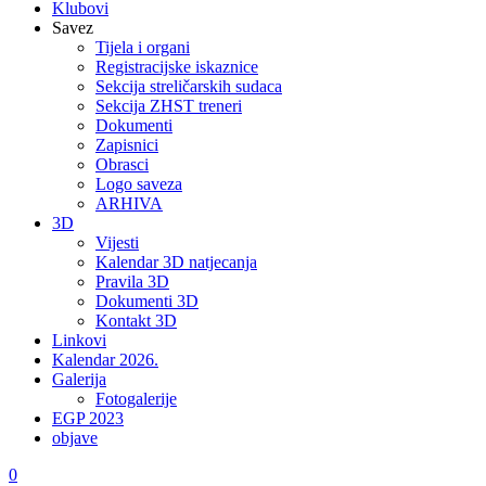
Klubovi
Savez
Tijela i organi
Registracijske iskaznice
Sekcija streličarskih sudaca
Sekcija ZHST treneri
Dokumenti
Zapisnici
Obrasci
Logo saveza
ARHIVA
3D
Vijesti
Kalendar 3D natjecanja
Pravila 3D
Dokumenti 3D
Kontakt 3D
Linkovi
Kalendar 2026.
Galerija
Fotogalerije
EGP 2023
objave
0