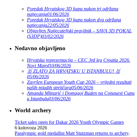
Poredak Hrvatskog 3D kupa nakon tri održana
natjecanja
01/06/2026
Poredak Hrvatskog 3D kupa nakon dva održana
natjecanja
22/05/2026
Objavljen Natjecateljski pravilnik – SAVA 3D POKAL
(S3DP)
03/02/2026
Nedavno objavljeno
Hrvatska reprezentacija – CEC 3rd leg Croatia 2026.
Novi Marof
10/06/2026
🥇 ZLATO ZA HRVATSKU U ISTANBULU! 🥇
05/06/2026
Završen European Youth Cup 2026 – vrijedni rezultati
naših mladih streličara
05/06/2026
Amanda Mlinarić i Domagoj Buden na Conquest Cupu
u Istanbulu
03/06/2026
World archery
Ticket sales open for Dakar 2026 Youth Olympic Games
6 kolovoza 2026
Paralympic gold medallist Matt Stutzman returns to archery,