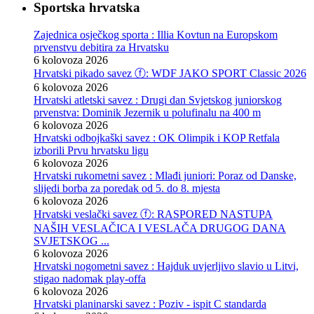
Sportska hrvatska
Zajednica osječkog sporta : Illia Kovtun na Europskom
prvenstvu debitira za Hrvatsku
6 kolovoza 2026
Hrvatski pikado savez ⓕ: WDF JAKO SPORT Classic 2026
6 kolovoza 2026
Hrvatski atletski savez : Drugi dan Svjetskog juniorskog
prvenstva: Dominik Jezernik u polufinalu na 400 m
6 kolovoza 2026
Hrvatski odbojkaški savez : OK Olimpik i KOP Retfala
izborili Prvu hrvatsku ligu
6 kolovoza 2026
Hrvatski rukometni savez : Mlađi juniori: Poraz od Danske,
slijedi borba za poredak od 5. do 8. mjesta
6 kolovoza 2026
Hrvatski veslački savez ⓕ: RASPORED NASTUPA
NAŠIH VESLAČICA I VESLAČA DRUGOG DANA
SVJETSKOG ...
6 kolovoza 2026
Hrvatski nogometni savez : Hajduk uvjerljivo slavio u Litvi,
stigao nadomak play-offa
6 kolovoza 2026
Hrvatski planinarski savez : Poziv - ispit C standarda