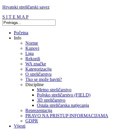
Hrvatski streličarski savez
S I T E M A P
Početna
Info
Norme
Kupovi
Liga
Rekordi
WA značke
Kategorizacija
O streličarstvu
Tko se može baviti?
Discipline
Metno streličarstvo
Poljsko streličarstvo (FIELD)
3D streličarstvo
Ostala streličarska natjecanja
Reprezentacija
PRAVO NA PRISTUP INFORMACIJAMA
GDPR
Vijesti