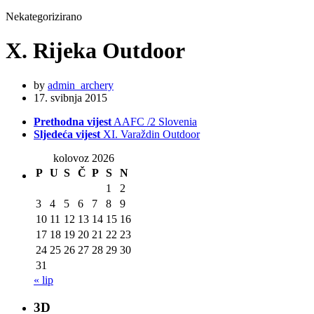
Nekategorizirano
X. Rijeka Outdoor
by
admin_archery
17. svibnja 2015
Prethodna vijest
AAFC /2 Slovenia
Sljedeća vijest
XI. Varaždin Outdoor
kolovoz 2026
P
U
S
Č
P
S
N
1
2
3
4
5
6
7
8
9
10
11
12
13
14
15
16
17
18
19
20
21
22
23
24
25
26
27
28
29
30
31
« lip
3D