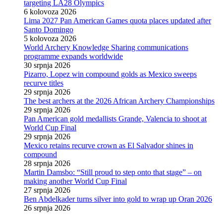
targeting LA28 Olympics
6 kolovoza 2026
Lima 2027 Pan American Games quota places updated after
Santo Domingo
5 kolovoza 2026
World Archery Knowledge Sharing communications
programme expands worldwide
30 srpnja 2026
Pizarro, Lopez win compound golds as Mexico sweeps
recurve titles
29 srpnja 2026
The best archers at the 2026 African Archery Championships
29 srpnja 2026
Pan American gold medallists Grande, Valencia to shoot at
World Cup Final
29 srpnja 2026
Mexico retains recurve crown as El Salvador shines in
compound
28 srpnja 2026
Martin Damsbo: “Still proud to step onto that stage” – on
making another World Cup Final
27 srpnja 2026
Ben Abdelkader turns silver into gold to wrap up Oran 2026
26 srpnja 2026