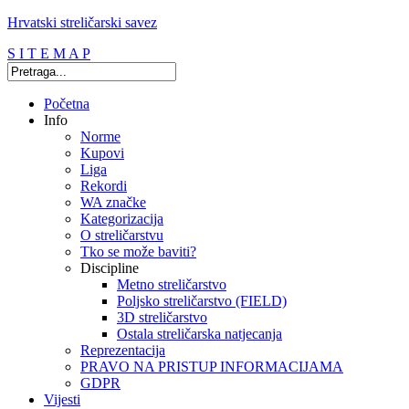
Hrvatski streličarski savez
S I T E M A P
Početna
Info
Norme
Kupovi
Liga
Rekordi
WA značke
Kategorizacija
O streličarstvu
Tko se može baviti?
Discipline
Metno streličarstvo
Poljsko streličarstvo (FIELD)
3D streličarstvo
Ostala streličarska natjecanja
Reprezentacija
PRAVO NA PRISTUP INFORMACIJAMA
GDPR
Vijesti