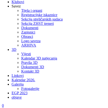
Klubovi
Savez
Tijela i organi
Registracijske iskaznice
Sekcija streličarskih sudaca
Sekcija ZHST treneri
Dokumenti
Zapisnici
Obrasci
Logo saveza
ARHIVA
3D
Vijesti
Kalendar 3D natjecanja
Pravila 3D
Dokumenti 3D
Kontakt 3D
Linkovi
Kalendar 2026.
Galerija
Fotogalerije
EGP 2023
objave
0