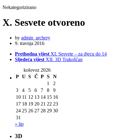
Nekategorizirano
X. Sesvete otvoreno
by
admin_archery
9. travnja 2016
Prethodna vijest
XI. Sesvete – za djecu do 14
Sljedeća vijest
XII. 3D Trakošćan
kolovoz 2026
P
U
S
Č
P
S
N
1
2
3
4
5
6
7
8
9
10
11
12
13
14
15
16
17
18
19
20
21
22
23
24
25
26
27
28
29
30
31
« lip
3D