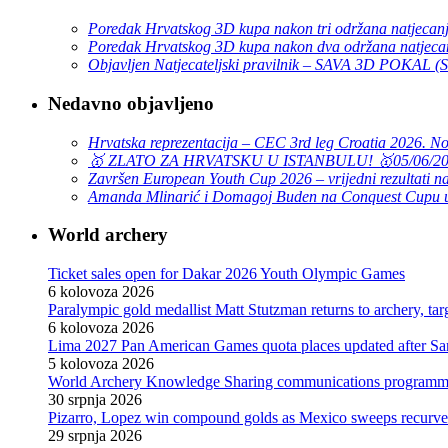
Poredak Hrvatskog 3D kupa nakon tri održana natjecan
Poredak Hrvatskog 3D kupa nakon dva održana natjeca
Objavljen Natjecateljski pravilnik – SAVA 3D POKAL 
Nedavno objavljeno
Hrvatska reprezentacija – CEC 3rd leg Croatia 2026. N
🥇 ZLATO ZA HRVATSKU U ISTANBULU! 🥇
05/06/2
Završen European Youth Cup 2026 – vrijedni rezultati na
Amanda Mlinarić i Domagoj Buden na Conquest Cupu u
World archery
Ticket sales open for Dakar 2026 Youth Olympic Games
6 kolovoza 2026
Paralympic gold medallist Matt Stutzman returns to archery, t
6 kolovoza 2026
Lima 2027 Pan American Games quota places updated after S
5 kolovoza 2026
World Archery Knowledge Sharing communications programm
30 srpnja 2026
Pizarro, Lopez win compound golds as Mexico sweeps recurve t
29 srpnja 2026