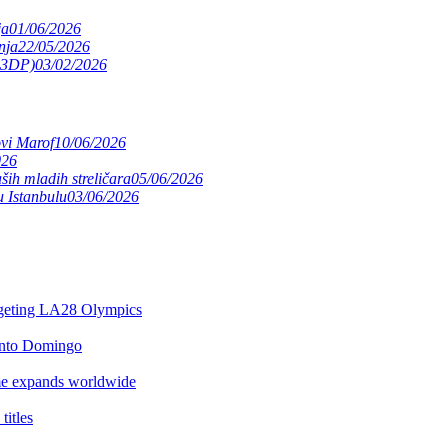
ja
01/06/2026
nja
22/05/2026
(S3DP)
03/02/2026
ovi Marof
10/06/2026
026
ših mladih streličara
05/06/2026
 Istanbulu
03/06/2026
argeting LA28 Olympics
anto Domingo
e expands worldwide
itles