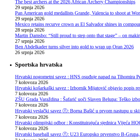
The best archers at the 2026 African Archery Championships
29 srpnja 2026
Pan American gold medallists Grande, Valencia to shoot at Wo
29 srpnja 2026
Mexico retains recurve crown as El Salvador shines in compou
28 srpnja 2026
Martin Damsbo: “Still proud to step onto that stage” – on mak
27 srpnja 2026
Ben Abdelkader turns silver into gold to wrap up Oran 2026
26 srpnja 2026
Sportska hrvatska
Hrvatski nogometni savez : HNS osuđuje napad na Tihomira Pe
7 kolovoza 2026
Hrvatski košarkaški savez : Izbornik Mijatović objavio popis r
7 kolovoza 2026
ZŠU Grada Varaždina : Šafarić uoči Slaven Belupa: Teško izb
7 kolovoza 2026
Hrvatski veslački savez ⓕ: Borna Bašić u prvom nastupu u skif
7 kolovoza 2026
Hrvatski olimpijski odbor : Konstituirajuća sjednica Vijeća
7 kolovoza 2026
Hrvatski baseball savez ⓕ: U23 Europsko prvenstvo B-Grupa, 