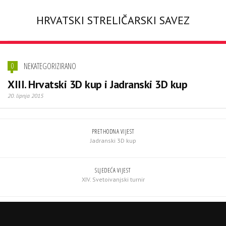
HRVATSKI STRELIČARSKI SAVEZ
NEKATEGORIZIRANO
0
XIII. Hrvatski 3D kup i Jadranski 3D kup
20. lipnja 2015
PRETHODNA VIJEST
Jadranski 3D kup
SLJEDEĆA VIJEST
XIV. Svetoivanjski turnir