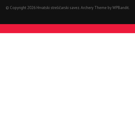
© Copyright 2026 Hrvatski streličarski savez.
Archery Theme by
WPBandit
.