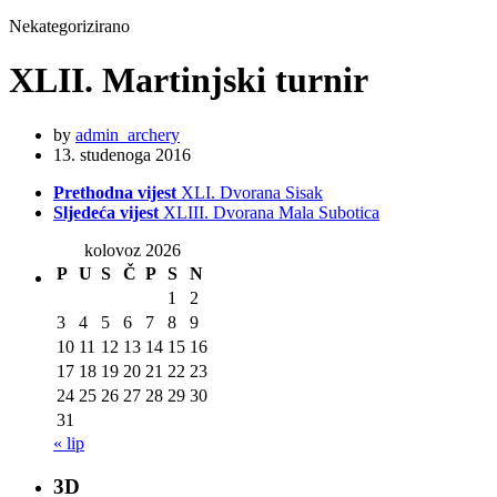
Nekategorizirano
XLII. Martinjski turnir
by
admin_archery
13. studenoga 2016
Prethodna vijest
XLI. Dvorana Sisak
Sljedeća vijest
XLIII. Dvorana Mala Subotica
kolovoz 2026
P
U
S
Č
P
S
N
1
2
3
4
5
6
7
8
9
10
11
12
13
14
15
16
17
18
19
20
21
22
23
24
25
26
27
28
29
30
31
« lip
3D