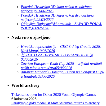
Poredak Hrvatskog 3D kupa nakon tri održana
natjecanja
01/06/2026
Poredak Hrvatskog 3D kupa nakon dva održana
natjecanja
22/05/2026
Objavljen Natjecateljski pravilnik – SAVA 3D POKAL
(S3DP)
03/02/2026
Nedavno objavljeno
Hrvatska reprezentacija – CEC 3rd leg Croatia 2026.
Novi Marof
10/06/2026
🥇 ZLATO ZA HRVATSKU U ISTANBULU! 🥇
05/06/2026
Završen European Youth Cup 2026 – vrijedni rezultati
naših mladih streličara
05/06/2026
Amanda Mlinarić i Domagoj Buden na Conquest Cupu
u Istanbulu
03/06/2026
World archery
Ticket sales open for Dakar 2026 Youth Olympic Games
6 kolovoza 2026
Paralympic gold medallist Matt Stutzman returns to archery,