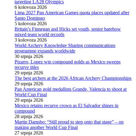
targeting LA28 Olympics
6 kolovoza 2026
Lima 2027 Pan American Games quota places updated after
Santo Domingo
5 kolovoza 2026
Britain’s Finnegan and Hicks set youth, senior barebow
mixed team world records
3 kolovoza 2026
World Archery Knowledge Sharing communications
programme expands worldwide
30 srpnja 2026
Pizarro, Lopez win compound golds as Mexico sweeps
recurve titles
29 srpnja 2026
The best archers at the 2026 African Archery Championships
29 srpnja 2026
Pan American gold medallists Grande, Valencia to shoot at
World Cup Final
29 srpnja 2026
Mexico retains recurve crown as El Salvador shines in
compound
28 srpnja 2026
Martin Damsbo: “Still proud to step onto that stage” – on
making another World Cup Final
27 srpnja 2026