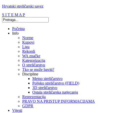
Hrvatski streličarski savez
S I T E M A P
Početna
Info
Norme
Kupovi
Liga
Rekordi
WA značke
Kategorizacija
O streličarstvu
Tko se može baviti?
Discipline
Metno streličarstvo
Poljsko streličarstvo (FIELD)
3D streličarstvo
Ostala streličarska natjecanja
Reprezentacija
PRAVO NA PRISTUP INFORMACIJAMA
GDPR
Vijesti