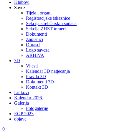
Klubovi
Savez
Tijela i organi
Registracijske iskaznice
Sekcija streličarskih sudaca
Sekcija ZHST treneri
Dokumenti
Zapisnici
Obrasci
Logo saveza
ARHIVA
3D
Vijesti
Kalendar 3D natjecanja
Pravila 3D
Dokumenti 3D
Kontakt 3D
Linkovi
Kalendar 2026.
Galerija
Fotogalerije
EGP 2023
objave
0