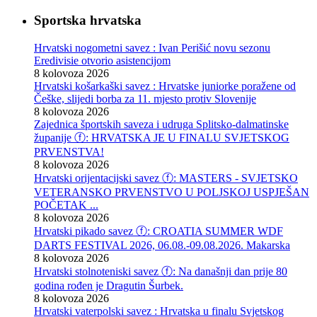
Sportska hrvatska
Hrvatski nogometni savez : Ivan Perišić novu sezonu
Eredivisie otvorio asistencijom
8 kolovoza 2026
Hrvatski košarkaški savez : Hrvatske juniorke poražene od
Češke, slijedi borba za 11. mjesto protiv Slovenije
8 kolovoza 2026
Zajednica športskih saveza i udruga Splitsko-dalmatinske
županije ⓕ: HRVATSKA JE U FINALU SVJETSKOG
PRVENSTVA!
8 kolovoza 2026
Hrvatski orijentacijski savez ⓕ: MASTERS - SVJETSKO
VETERANSKO PRVENSTVO U POLJSKOJ USPJEŠAN
POČETAK ...
8 kolovoza 2026
Hrvatski pikado savez ⓕ: CROATIA SUMMER WDF
DARTS FESTIVAL 2026, 06.08.-09.08.2026. Makarska
8 kolovoza 2026
Hrvatski stolnoteniski savez ⓕ: Na današnji dan prije 80
godina rođen je Dragutin Šurbek.
8 kolovoza 2026
Hrvatski vaterpolski savez : Hrvatska u finalu Svjetskog