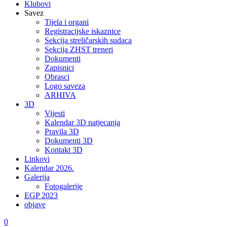
Klubovi
Savez
Tijela i organi
Registracijske iskaznice
Sekcija streličarskih sudaca
Sekcija ZHST treneri
Dokumenti
Zapisnici
Obrasci
Logo saveza
ARHIVA
3D
Vijesti
Kalendar 3D natjecanja
Pravila 3D
Dokumenti 3D
Kontakt 3D
Linkovi
Kalendar 2026.
Galerija
Fotogalerije
EGP 2023
objave
0