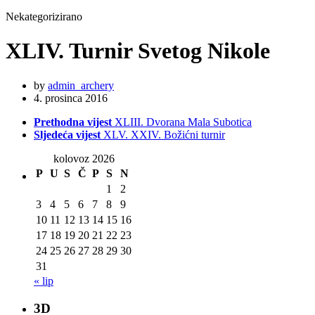
Nekategorizirano
XLIV. Turnir Svetog Nikole
by
admin_archery
4. prosinca 2016
Prethodna vijest
XLIII. Dvorana Mala Subotica
Sljedeća vijest
XLV. XXIV. Božićni turnir
kolovoz 2026
P
U
S
Č
P
S
N
1
2
3
4
5
6
7
8
9
10
11
12
13
14
15
16
17
18
19
20
21
22
23
24
25
26
27
28
29
30
31
« lip
3D