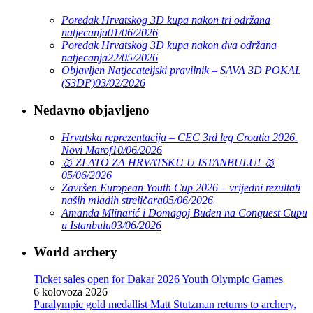
Poredak Hrvatskog 3D kupa nakon tri održana
natjecanja
01/06/2026
Poredak Hrvatskog 3D kupa nakon dva održana
natjecanja
22/05/2026
Objavljen Natjecateljski pravilnik – SAVA 3D POKAL
(S3DP)
03/02/2026
Nedavno objavljeno
Hrvatska reprezentacija – CEC 3rd leg Croatia 2026.
Novi Marof
10/06/2026
🥇 ZLATO ZA HRVATSKU U ISTANBULU! 🥇
05/06/2026
Završen European Youth Cup 2026 – vrijedni rezultati
naših mladih streličara
05/06/2026
Amanda Mlinarić i Domagoj Buden na Conquest Cupu
u Istanbulu
03/06/2026
World archery
Ticket sales open for Dakar 2026 Youth Olympic Games
6 kolovoza 2026
Paralympic gold medallist Matt Stutzman returns to archery,