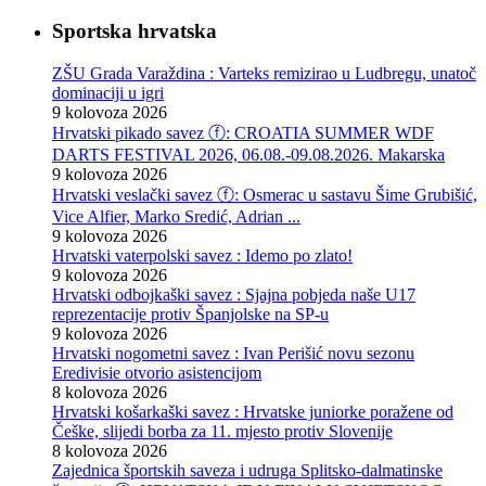
Sportska hrvatska
ZŠU Grada Varaždina : Varteks remizirao u Ludbregu, unatoč
dominaciji u igri
9 kolovoza 2026
Hrvatski pikado savez ⓕ: CROATIA SUMMER WDF
DARTS FESTIVAL 2026, 06.08.-09.08.2026. Makarska
9 kolovoza 2026
Hrvatski veslački savez ⓕ: Osmerac u sastavu Šime Grubišić,
Vice Alfier, Marko Sredić, Adrian ...
9 kolovoza 2026
Hrvatski vaterpolski savez : Idemo po zlato!
9 kolovoza 2026
Hrvatski odbojkaški savez : Sjajna pobjeda naše U17
reprezentacije protiv Španjolske na SP-u
9 kolovoza 2026
Hrvatski nogometni savez : Ivan Perišić novu sezonu
Eredivisie otvorio asistencijom
8 kolovoza 2026
Hrvatski košarkaški savez : Hrvatske juniorke poražene od
Češke, slijedi borba za 11. mjesto protiv Slovenije
8 kolovoza 2026
Zajednica športskih saveza i udruga Splitsko-dalmatinske