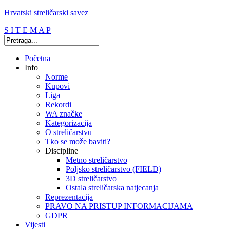
Hrvatski streličarski savez
S I T E M A P
Početna
Info
Norme
Kupovi
Liga
Rekordi
WA značke
Kategorizacija
O streličarstvu
Tko se može baviti?
Discipline
Metno streličarstvo
Poljsko streličarstvo (FIELD)
3D streličarstvo
Ostala streličarska natjecanja
Reprezentacija
PRAVO NA PRISTUP INFORMACIJAMA
GDPR
Vijesti