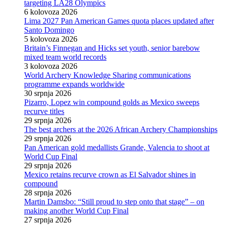
targeting LA28 Olympics
6 kolovoza 2026
Lima 2027 Pan American Games quota places updated after
Santo Domingo
5 kolovoza 2026
Britain’s Finnegan and Hicks set youth, senior barebow
mixed team world records
3 kolovoza 2026
World Archery Knowledge Sharing communications
programme expands worldwide
30 srpnja 2026
Pizarro, Lopez win compound golds as Mexico sweeps
recurve titles
29 srpnja 2026
The best archers at the 2026 African Archery Championships
29 srpnja 2026
Pan American gold medallists Grande, Valencia to shoot at
World Cup Final
29 srpnja 2026
Mexico retains recurve crown as El Salvador shines in
compound
28 srpnja 2026
Martin Damsbo: “Still proud to step onto that stage” – on
making another World Cup Final
27 srpnja 2026