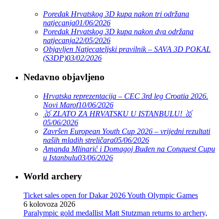
Poredak Hrvatskog 3D kupa nakon tri održana
natjecanja
01/06/2026
Poredak Hrvatskog 3D kupa nakon dva održana
natjecanja
22/05/2026
Objavljen Natjecateljski pravilnik – SAVA 3D POKAL
(S3DP)
03/02/2026
Nedavno objavljeno
Hrvatska reprezentacija – CEC 3rd leg Croatia 2026.
Novi Marof
10/06/2026
🥇 ZLATO ZA HRVATSKU U ISTANBULU! 🥇
05/06/2026
Završen European Youth Cup 2026 – vrijedni rezultati
naših mladih streličara
05/06/2026
Amanda Mlinarić i Domagoj Buden na Conquest Cupu
u Istanbulu
03/06/2026
World archery
Ticket sales open for Dakar 2026 Youth Olympic Games
6 kolovoza 2026
Paralympic gold medallist Matt Stutzman returns to archery,