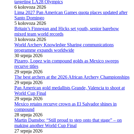
targeting LA28 Olympics
6 kolovoza 2026
Lima 2027 Pan American Games quota places updated after
Santo Domingo
5 kolovoza 2026
Britain’s Finnegan and Hicks set youth, senior barebow
mixed team world records
3 kolovoza 2026
World Archery Knowledge Sharing communications
programme expands worldwide
30 srpnja 2026
Pizarro, Lopez win compound golds as Mexico sweeps
recurve titles
29 srpnja 2026
The best archers at the 2026 African Archery Championships
29 srpnja 2026
Pan American gold medallists Grande, Valencia to shoot at
World Cup Final
29 srpnja 2026
Mexico retains recurve crown as El Salvador shines in
compound
28 srpnja 2026
Martin Damsbo: “Still proud to step onto that stage” – on
making another World Cup Final
27 srpnja 2026