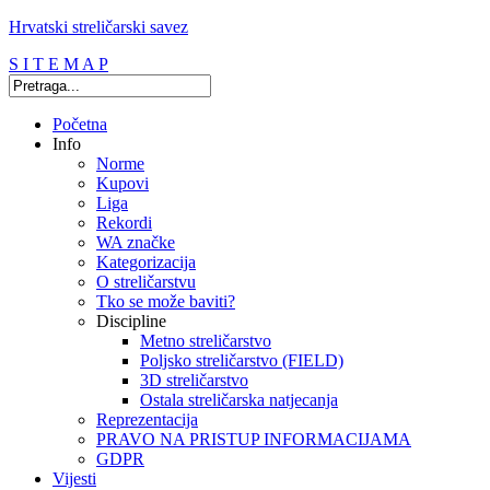
Hrvatski streličarski savez
S I T E M A P
Početna
Info
Norme
Kupovi
Liga
Rekordi
WA značke
Kategorizacija
O streličarstvu
Tko se može baviti?
Discipline
Metno streličarstvo
Poljsko streličarstvo (FIELD)
3D streličarstvo
Ostala streličarska natjecanja
Reprezentacija
PRAVO NA PRISTUP INFORMACIJAMA
GDPR
Vijesti