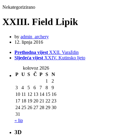
Nekategorizirano
XXIII. Field Lipik
by
admin_archery
12. lipnja 2016
Prethodna vijest
XXII. Varaždin
Sljedeća vijest
XXIV. Kutinsko ljeto
kolovoz 2026
P
U
S
Č
P
S
N
1
2
3
4
5
6
7
8
9
10
11
12
13
14
15
16
17
18
19
20
21
22
23
24
25
26
27
28
29
30
31
« lip
3D