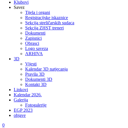
Klubovi
Savez
Tijela i organi
Registracijske iskaznice
Sekcija streličarskih sudaca
Sekcija ZHST treneri
Dokumenti
Zapisnici
Obrasci
Logo saveza
ARHIVA
3D
Vijesti
Kalendar 3D natjecanja
Pravila 3D
Dokumenti 3D
Kontakt 3D
Linkovi
Kalendar 2026.
Galerija
Fotogalerije
EGP 2023
objave
0