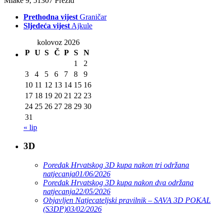
Mlake 9, 51307 Prezid
Prethodna vijest
Graničar
Sljedeća vijest
Ajkule
kolovoz 2026
P
U
S
Č
P
S
N
1
2
3
4
5
6
7
8
9
10
11
12
13
14
15
16
17
18
19
20
21
22
23
24
25
26
27
28
29
30
31
« lip
3D
Poredak Hrvatskog 3D kupa nakon tri održana
natjecanja
01/06/2026
Poredak Hrvatskog 3D kupa nakon dva održana
natjecanja
22/05/2026
Objavljen Natjecateljski pravilnik – SAVA 3D POKAL
(S3DP)
03/02/2026