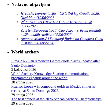
Nedavno objavljeno
Hrvatska reprezentacija – CEC 3rd leg Croatia 2026.
Novi Marof
10/06/2026
🥇 ZLATO ZA HRVATSKU U ISTANBULU! 🥇
05/06/2026
Završen European Youth Cup 2026 – vrijedni rezultati
naših mladih streličara
05/06/2026
Amanda Mlinarić i Domagoj Buden na Conquest Cupu
u Istanbulu
03/06/2026
World archery
Lima 2027 Pan American Games quota places updated after
Santo Domingo
5 kolovoza 2026
World Archery Knowledge Sharing communications
programme expands around the world
30 srpnja 2026
Pizarro, Lopez win compound golds as Mexico shines in
recurve at Santo Domingo 2026
29 srpnja 2026
The best archers at the 2026 African Archery Championships
29 srpnja 2026