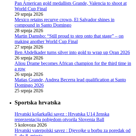
Pan American gold medallists Grande, Valencia to shoot at
World Cup Final
29 srpnja 2026
Mexico retains recurve crown, El Salvador shines in
compound in Santo Domingo
28 srpnja 2026
Martin Damsbo: “Still proud to step onto that stage” – on
making another World Cup Final
27 srpnja 2026
Ben Abdelkader turns silver into gold to wrap up Oran 2026
26 srpnja 2026
Aliou Drame becomes African champion for the third time in
a row
26 srpnja 2026
Matias Grande, Andrea Becerra lead qualification at Santo
Domingo 2026
25 srpnja 2026
Sportska hrvatska
Hrvatski košarkaški savez : Hrvatska U14 ženska
reprezentacija pobjedom otvorila Slovenia Ball
5 kolovoza 2026
Hrvatski vaterpolski savez : Djevojke u borbu za poredak od
5. do 8. mjesta