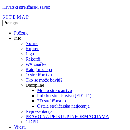
Hrvatski streličarski savez
S I T E M A P
Početna
Info
Norme
Kupovi
Liga
Rekordi
WA značke
Kategorizacija
O streličarstvu
Tko se može baviti?
Discipline
Metno streličarstvo
Poljsko streličarstvo (FIELD)
3D streličarstvo
Ostala streličarska natjecanja
Reprezentacija
PRAVO NA PRISTUP INFORMACIJAMA
GDPR
Vijesti