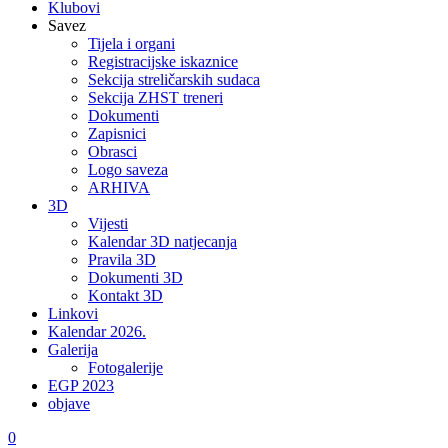
Klubovi
Savez
Tijela i organi
Registracijske iskaznice
Sekcija streličarskih sudaca
Sekcija ZHST treneri
Dokumenti
Zapisnici
Obrasci
Logo saveza
ARHIVA
3D
Vijesti
Kalendar 3D natjecanja
Pravila 3D
Dokumenti 3D
Kontakt 3D
Linkovi
Kalendar 2026.
Galerija
Fotogalerije
EGP 2023
objave
0