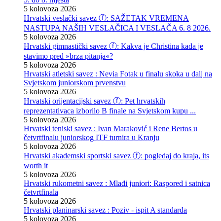
5 kolovoza 2026
Hrvatski veslački savez ⓕ: SAŽETAK VREMENA
NASTUPA NAŠIH VESLAČICA I VESLAČA 6. 8 2026.
5 kolovoza 2026
Hrvatski gimnastički savez ⓕ: Kakva je Christina kada je
stavimo pred »brza pitanja«?
5 kolovoza 2026
Hrvatski atletski savez : Nevia Fotak u finalu skoka u dalj na
Svjetskom juniorskom prvenstvu
5 kolovoza 2026
Hrvatski orijentacijski savez ⓕ: Pet hrvatskih
reprezentativaca izborilo B finale na Svjetskom kupu ...
5 kolovoza 2026
Hrvatski teniski savez : Ivan Maraković i Rene Bertos u
četvrtfinalu juniorskog ITF turnira u Kranju
5 kolovoza 2026
Hrvatski akademski sportski savez ⓕ: pogledaj do kraja, its
worth it
5 kolovoza 2026
Hrvatski rukometni savez : Mlađi juniori: Raspored i satnica
četvrtfinala
5 kolovoza 2026
Hrvatski planinarski savez : Poziv - ispit A standarda
5 kolovoza 2026