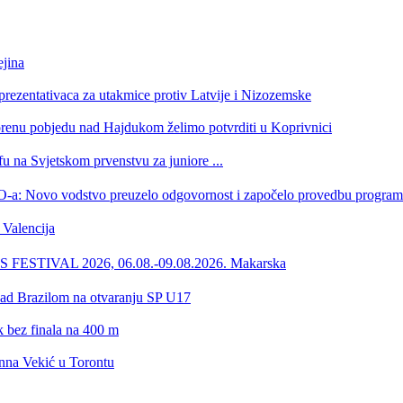
jina
eprezentativaca za utakmice protiv Latvije i Nizozemske
orenu pobjedu nad Hajdukom želimo potvrditi u Koprivnici
u na Svjetskom prvenstvu za juniore ...
 HOO-a: Novo vodstvo preuzelo odgovornost i započelo provedbu progr
Valencija
ESTIVAL 2026, 06.08.-09.08.2026. Makarska
 nad Brazilom na otvaranju SP U17
ik bez finala na 400 m
onna Vekić u Torontu