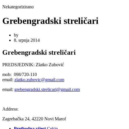
Nekategorizirano
Grebengradski streličari
by
8. srpnja 2014
Grebengradski streličari
PREDSJEDNIK: Zlatko Zubović
mob: 098/720-110
email:
zlatko.zubovic@gmail.com
email:
grebengradski.strelicari@gmail.com
Address:
Zagrebačka 24, 42220 Novi Marof
Prethodna vijest
Cekin