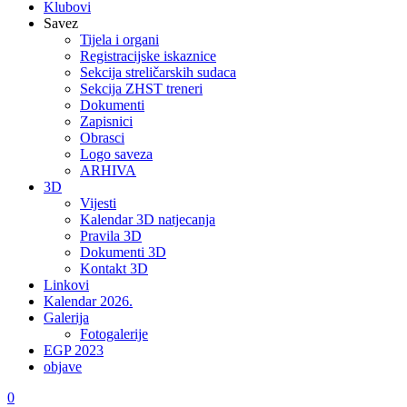
Klubovi
Savez
Tijela i organi
Registracijske iskaznice
Sekcija streličarskih sudaca
Sekcija ZHST treneri
Dokumenti
Zapisnici
Obrasci
Logo saveza
ARHIVA
3D
Vijesti
Kalendar 3D natjecanja
Pravila 3D
Dokumenti 3D
Kontakt 3D
Linkovi
Kalendar 2026.
Galerija
Fotogalerije
EGP 2023
objave
0