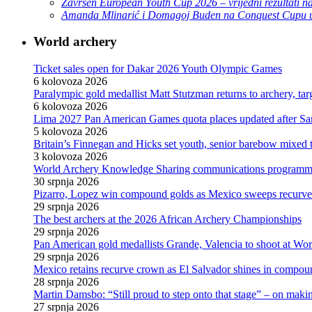
Završen European Youth Cup 2026 – vrijedni rezultati na
Amanda Mlinarić i Domagoj Buden na Conquest Cupu u
World archery
Ticket sales open for Dakar 2026 Youth Olympic Games
6 kolovoza 2026
Paralympic gold medallist Matt Stutzman returns to archery, t
6 kolovoza 2026
Lima 2027 Pan American Games quota places updated after S
5 kolovoza 2026
Britain’s Finnegan and Hicks set youth, senior barebow mixed 
3 kolovoza 2026
World Archery Knowledge Sharing communications programm
30 srpnja 2026
Pizarro, Lopez win compound golds as Mexico sweeps recurve t
29 srpnja 2026
The best archers at the 2026 African Archery Championships
29 srpnja 2026
Pan American gold medallists Grande, Valencia to shoot at Wo
29 srpnja 2026
Mexico retains recurve crown as El Salvador shines in compou
28 srpnja 2026
Martin Damsbo: “Still proud to step onto that stage” – on mak
27 srpnja 2026