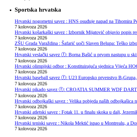
Sportska hrvatska
Hrvatski nogometni savez : HNS osuđuje napad na Tihomira Pe
7 kolovoza 2026
Hrvatski košarkaški savez : Izbornik Mijatović objavio popis r
7 kolovoza 2026
ZŠU Grada Varaždina : Šafarić uoči Slaven Belupa: Teško izb
7 kolovoza 2026
Hrvatski veslački savez ⓕ: Borna Bašić u prvom nastupu u skif
7 kolovoza 2026
Hrvatski olimpijski odbor : Konstituirajuća sjednica Vijeća
7 kolovoza 2026
Hrvatski baseball savez ⓕ: U23 Europsko prvenstvo B-Grupa, 
7 kolovoza 2026
Hrvatski pikado savez ⓕ: CROATIA SUMMER WDF DARTS F
7 kolovoza 2026
Hrvatski odbojkaški savez : Velika pobjeda naših odbojkašica
7 kolovoza 2026
Hrvatski atletski savez : Fotak 11. u finalu skoka u dalj, Jezern
7 kolovoza 2026
Hrvatski teniski savez : Nikola Mektić ispao u Montrealu, a D
7 kolovoza 2026