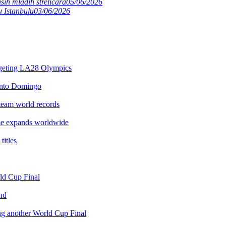
ših mladih streličara
05/06/2026
 Istanbulu
03/06/2026
argeting LA28 Olympics
anto Domingo
team world records
e expands worldwide
itles
rld Cup Final
nd
ing another World Cup Final