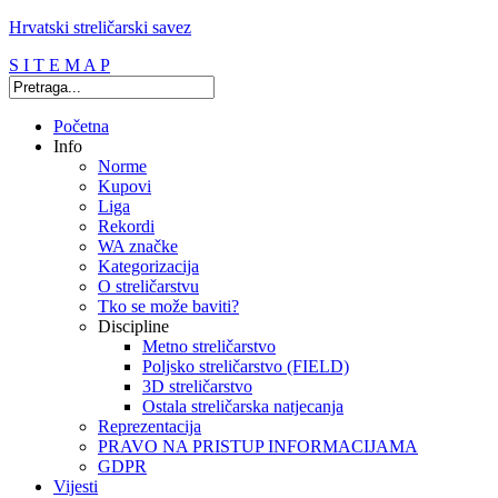
Hrvatski streličarski savez
S I T E M A P
Početna
Info
Norme
Kupovi
Liga
Rekordi
WA značke
Kategorizacija
O streličarstvu
Tko se može baviti?
Discipline
Metno streličarstvo
Poljsko streličarstvo (FIELD)
3D streličarstvo
Ostala streličarska natjecanja
Reprezentacija
PRAVO NA PRISTUP INFORMACIJAMA
GDPR
Vijesti