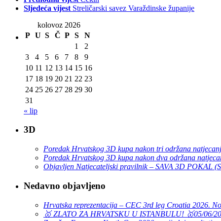
Sljedeća vijest
Streličarski savez Varaždinske županije
kolovoz 2026
P
U
S
Č
P
S
N
1
2
3
4
5
6
7
8
9
10
11
12
13
14
15
16
17
18
19
20
21
22
23
24
25
26
27
28
29
30
31
« lip
3D
Poredak Hrvatskog 3D kupa nakon tri održana natjecan
Poredak Hrvatskog 3D kupa nakon dva održana natjeca
Objavljen Natjecateljski pravilnik – SAVA 3D POKAL 
Nedavno objavljeno
Hrvatska reprezentacija – CEC 3rd leg Croatia 2026. N
🥇 ZLATO ZA HRVATSKU U ISTANBULU! 🥇
05/06/2