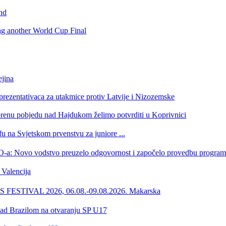
nd
ing another World Cup Final
jina
eprezentativaca za utakmice protiv Latvije i Nizozemske
orenu pobjedu nad Hajdukom želimo potvrditi u Koprivnici
u na Svjetskom prvenstvu za juniore ...
 HOO-a: Novo vodstvo preuzelo odgovornost i započelo provedbu progr
Valencija
ESTIVAL 2026, 06.08.-09.08.2026. Makarska
 nad Brazilom na otvaranju SP U17