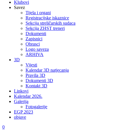
Klubovi
Savez
Tijela i organi
Registracijske iskaznice
Sekcija streličarskih sudaca
Sekcija ZHST treneri
Dokumenti
Zapisnici
Obrasci
Logo saveza
ARHIVA
3D
Vijesti
Kalendar 3D natjecanja
Pravila 3D
Dokumenti 3D
Kontakt 3D
Linkovi
Kalendar 2026.
Galerija
Fotogalerije
EGP 2023
objave
0