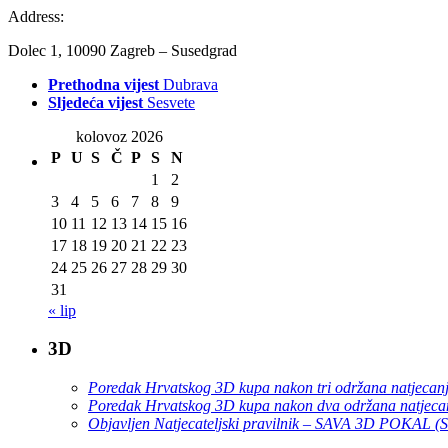
Address:
Dolec 1, 10090 Zagreb – Susedgrad
Prethodna vijest
Dubrava
Sljedeća vijest
Sesvete
kolovoz 2026
P
U
S
Č
P
S
N
1
2
3
4
5
6
7
8
9
10
11
12
13
14
15
16
17
18
19
20
21
22
23
24
25
26
27
28
29
30
31
« lip
3D
Poredak Hrvatskog 3D kupa nakon tri održana natjecan
Poredak Hrvatskog 3D kupa nakon dva održana natjeca
Objavljen Natjecateljski pravilnik – SAVA 3D POKAL 