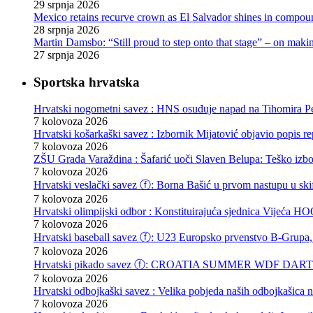
29 srpnja 2026
Mexico retains recurve crown as El Salvador shines in compou
28 srpnja 2026
Martin Damsbo: “Still proud to step onto that stage” – on mak
27 srpnja 2026
Sportska hrvatska
Hrvatski nogometni savez : HNS osuđuje napad na Tihomira Pe
7 kolovoza 2026
Hrvatski košarkaški savez : Izbornik Mijatović objavio popis r
7 kolovoza 2026
ZŠU Grada Varaždina : Šafarić uoči Slaven Belupa: Teško izb
7 kolovoza 2026
Hrvatski veslački savez ⓕ: Borna Bašić u prvom nastupu u skif
7 kolovoza 2026
Hrvatski olimpijski odbor : Konstituirajuća sjednica Vijeća
7 kolovoza 2026
Hrvatski baseball savez ⓕ: U23 Europsko prvenstvo B-Grupa, 
7 kolovoza 2026
Hrvatski pikado savez ⓕ: CROATIA SUMMER WDF DARTS F
7 kolovoza 2026
Hrvatski odbojkaški savez : Velika pobjeda naših odbojkašica
7 kolovoza 2026