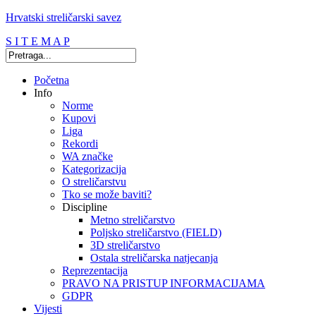
Hrvatski streličarski savez
S I T E M A P
Početna
Info
Norme
Kupovi
Liga
Rekordi
WA značke
Kategorizacija
O streličarstvu
Tko se može baviti?
Discipline
Metno streličarstvo
Poljsko streličarstvo (FIELD)
3D streličarstvo
Ostala streličarska natjecanja
Reprezentacija
PRAVO NA PRISTUP INFORMACIJAMA
GDPR
Vijesti