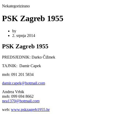
Nekategorizirano
PSK Zagreb 1955
by
2. srpnja 2014
PSK Zagreb 1955
PREDSJEDNIK: Darko Čižmek
TAJNIK: Damir Capek
mob: 091 201 5834
damir.capek@hotmail.com
Andrea Vrbik
mob: 099 694 8662
nea1370@hotmail.com
web:
www.pskzagreb1955.hr