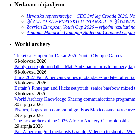
Nedavno objavljeno
Hrvatska reprezentacija – CEC 3rd leg Croatia 2026. N
🥇 ZLATO ZA HRVATSKU U ISTANBULU! 🥇
05/06/2
Završen European Youth Cup 2026 – vrijedni rezultati na
Amanda Mlinarić i Domagoj Buden na Conquest Cupu u
World archery
Ticket sales open for Dakar 2026 Youth Olympic Games
6 kolovoza 2026
Paralympic gold medallist Matt Stutzman returns to archery, t
6 kolovoza 2026
Lima 2027 Pan American Games quota places updated after S
5 kolovoza 2026
Britain’s Finnegan and Hicks set youth, senior barebow mixed 
3 kolovoza 2026
World Archery Knowledge Sharing communications programm
30 srpnja 2026
Pizarro, Lopez win compound golds as Mexico sweeps recurve t
29 srpnja 2026
The best archers at the 2026 African Archery Championships
29 srpnja 2026
Pan American gold medallists Grande, Valencia to shoot at Wo