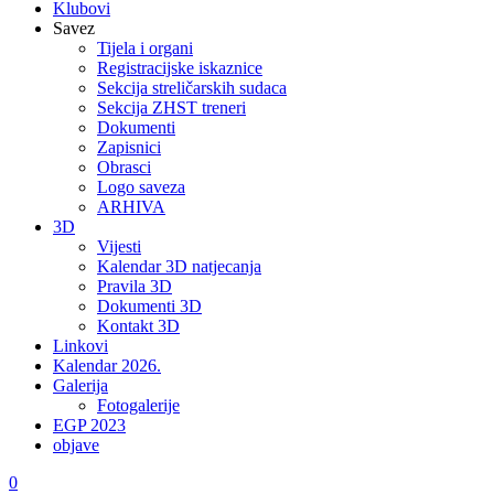
Klubovi
Savez
Tijela i organi
Registracijske iskaznice
Sekcija streličarskih sudaca
Sekcija ZHST treneri
Dokumenti
Zapisnici
Obrasci
Logo saveza
ARHIVA
3D
Vijesti
Kalendar 3D natjecanja
Pravila 3D
Dokumenti 3D
Kontakt 3D
Linkovi
Kalendar 2026.
Galerija
Fotogalerije
EGP 2023
objave
0