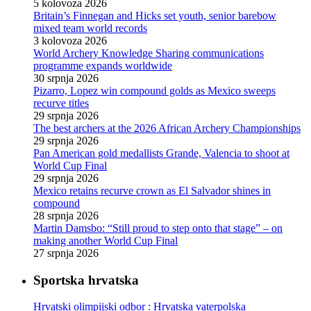
5 kolovoza 2026
Britain’s Finnegan and Hicks set youth, senior barebow
mixed team world records
3 kolovoza 2026
World Archery Knowledge Sharing communications
programme expands worldwide
30 srpnja 2026
Pizarro, Lopez win compound golds as Mexico sweeps
recurve titles
29 srpnja 2026
The best archers at the 2026 African Archery Championships
29 srpnja 2026
Pan American gold medallists Grande, Valencia to shoot at
World Cup Final
29 srpnja 2026
Mexico retains recurve crown as El Salvador shines in
compound
28 srpnja 2026
Martin Damsbo: “Still proud to step onto that stage” – on
making another World Cup Final
27 srpnja 2026
Sportska hrvatska
Hrvatski olimpijski odbor : Hrvatska vaterpolska