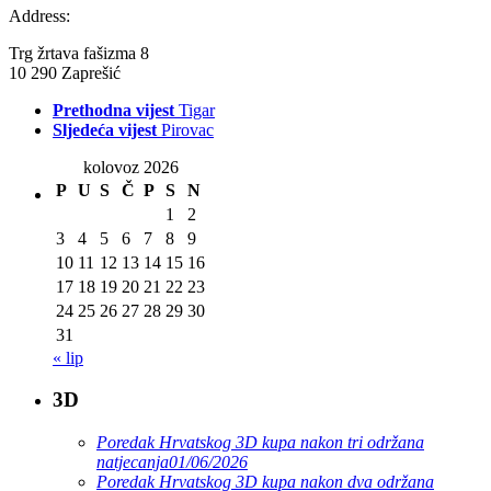
Address:
Trg žrtava fašizma 8
10 290 Zaprešić
Prethodna vijest
Tigar
Sljedeća vijest
Pirovac
kolovoz 2026
P
U
S
Č
P
S
N
1
2
3
4
5
6
7
8
9
10
11
12
13
14
15
16
17
18
19
20
21
22
23
24
25
26
27
28
29
30
31
« lip
3D
Poredak Hrvatskog 3D kupa nakon tri održana
natjecanja
01/06/2026
Poredak Hrvatskog 3D kupa nakon dva održana