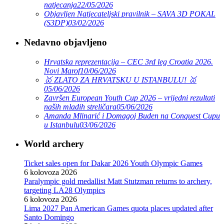
natjecanja
22/05/2026
Objavljen Natjecateljski pravilnik – SAVA 3D POKAL
(S3DP)
03/02/2026
Nedavno objavljeno
Hrvatska reprezentacija – CEC 3rd leg Croatia 2026.
Novi Marof
10/06/2026
🥇 ZLATO ZA HRVATSKU U ISTANBULU! 🥇
05/06/2026
Završen European Youth Cup 2026 – vrijedni rezultati
naših mladih streličara
05/06/2026
Amanda Mlinarić i Domagoj Buden na Conquest Cupu
u Istanbulu
03/06/2026
World archery
Ticket sales open for Dakar 2026 Youth Olympic Games
6 kolovoza 2026
Paralympic gold medallist Matt Stutzman returns to archery,
targeting LA28 Olympics
6 kolovoza 2026
Lima 2027 Pan American Games quota places updated after
Santo Domingo