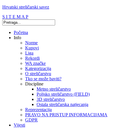
Hrvatski streličarski savez
S I T E M A P
Početna
Info
Norme
Kupovi
Liga
Rekordi
WA značke
Kategorizacija
O streličarstvu
Tko se može baviti?
Discipline
Metno streličarstvo
Poljsko streličarstvo (FIELD)
3D streličarstvo
Ostala streličarska natjecanja
Reprezentacija
PRAVO NA PRISTUP INFORMACIJAMA
GDPR
Vijesti