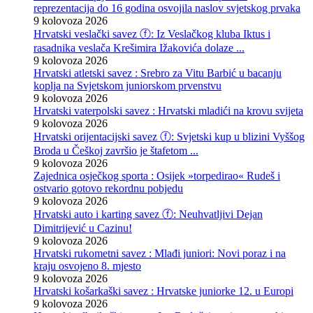
reprezentacija do 16 godina osvojila naslov svjetskog prvaka
9 kolovoza 2026
Hrvatski veslački savez ⓕ: Iz Veslačkog kluba Iktus i
rasadnika veslača Krešimira Ižakovića dolaze ...
9 kolovoza 2026
Hrvatski atletski savez : Srebro za Vitu Barbić u bacanju
koplja na Svjetskom juniorskom prvenstvu
9 kolovoza 2026
Hrvatski vaterpolski savez : Hrvatski mladići na krovu svijeta
9 kolovoza 2026
Hrvatski orijentacijski savez ⓕ: Svjetski kup u blizini Vyššog
Broda u Češkoj završio je štafetom ...
9 kolovoza 2026
Zajednica osječkog sporta : Osijek »torpedirao« Rudeš i
ostvario gotovo rekordnu pobjedu
9 kolovoza 2026
Hrvatski auto i karting savez ⓕ: Neuhvatljivi Dejan
Dimitrijević u Cazinu!
9 kolovoza 2026
Hrvatski rukometni savez : Mlađi juniori: Novi poraz i na
kraju osvojeno 8. mjesto
9 kolovoza 2026
Hrvatski košarkaški savez : Hrvatske juniorke 12. u Europi
9 kolovoza 2026