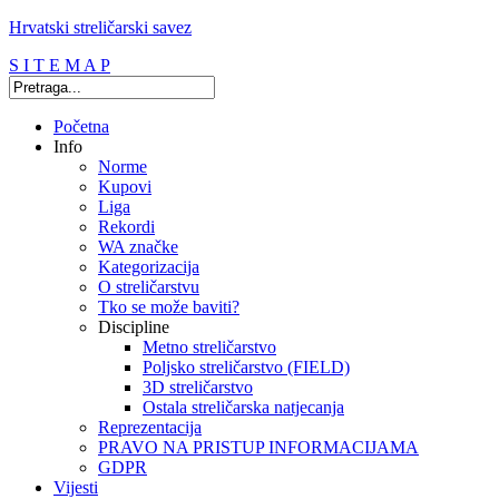
Hrvatski streličarski savez
S I T E M A P
Početna
Info
Norme
Kupovi
Liga
Rekordi
WA značke
Kategorizacija
O streličarstvu
Tko se može baviti?
Discipline
Metno streličarstvo
Poljsko streličarstvo (FIELD)
3D streličarstvo
Ostala streličarska natjecanja
Reprezentacija
PRAVO NA PRISTUP INFORMACIJAMA
GDPR
Vijesti