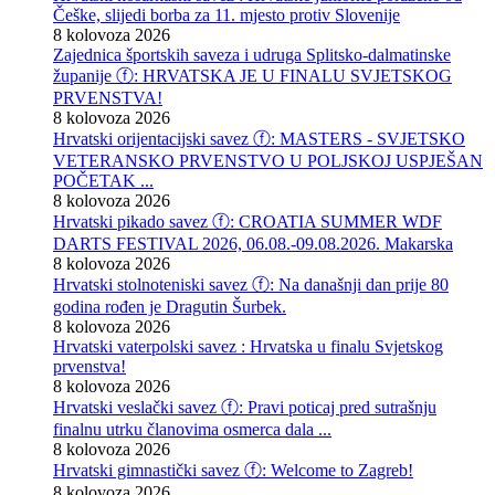
Češke, slijedi borba za 11. mjesto protiv Slovenije
8 kolovoza 2026
Zajednica športskih saveza i udruga Splitsko-dalmatinske
županije ⓕ: HRVATSKA JE U FINALU SVJETSKOG
PRVENSTVA!
8 kolovoza 2026
Hrvatski orijentacijski savez ⓕ: MASTERS - SVJETSKO
VETERANSKO PRVENSTVO U POLJSKOJ USPJEŠAN
POČETAK ...
8 kolovoza 2026
Hrvatski pikado savez ⓕ: CROATIA SUMMER WDF
DARTS FESTIVAL 2026, 06.08.-09.08.2026. Makarska
8 kolovoza 2026
Hrvatski stolnoteniski savez ⓕ: Na današnji dan prije 80
godina rođen je Dragutin Šurbek.
8 kolovoza 2026
Hrvatski vaterpolski savez : Hrvatska u finalu Svjetskog
prvenstva!
8 kolovoza 2026
Hrvatski veslački savez ⓕ: Pravi poticaj pred sutrašnju
finalnu utrku članovima osmerca dala ...
8 kolovoza 2026
Hrvatski gimnastički savez ⓕ: Welcome to Zagreb!
8 kolovoza 2026