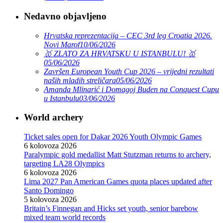
Nedavno objavljeno
Hrvatska reprezentacija – CEC 3rd leg Croatia 2026.
Novi Marof
10/06/2026
🥇 ZLATO ZA HRVATSKU U ISTANBULU! 🥇
05/06/2026
Završen European Youth Cup 2026 – vrijedni rezultati
naših mladih streličara
05/06/2026
Amanda Mlinarić i Domagoj Buden na Conquest Cupu
u Istanbulu
03/06/2026
World archery
Ticket sales open for Dakar 2026 Youth Olympic Games
6 kolovoza 2026
Paralympic gold medallist Matt Stutzman returns to archery,
targeting LA28 Olympics
6 kolovoza 2026
Lima 2027 Pan American Games quota places updated after
Santo Domingo
5 kolovoza 2026
Britain’s Finnegan and Hicks set youth, senior barebow
mixed team world records