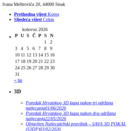
Ivana Meštrovića 20, 44000 Sisak
Prethodna vijest
Koros
Sljedeća vijest
Cekin
kolovoz 2026
P
U
S
Č
P
S
N
1
2
3
4
5
6
7
8
9
10
11
12
13
14
15
16
17
18
19
20
21
22
23
24
25
26
27
28
29
30
31
« lip
3D
Poredak Hrvatskog 3D kupa nakon tri održana
natjecanja
01/06/2026
Poredak Hrvatskog 3D kupa nakon dva održana
natjecanja
22/05/2026
Objavljen Natjecateljski pravilnik – SAVA 3D POKAL
(S3DP)
03/02/2026