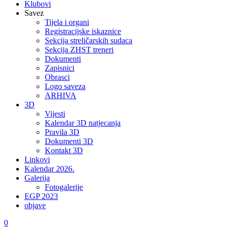
Klubovi
Savez
Tijela i organi
Registracijske iskaznice
Sekcija streličarskih sudaca
Sekcija ZHST treneri
Dokumenti
Zapisnici
Obrasci
Logo saveza
ARHIVA
3D
Vijesti
Kalendar 3D natjecanja
Pravila 3D
Dokumenti 3D
Kontakt 3D
Linkovi
Kalendar 2026.
Galerija
Fotogalerije
EGP 2023
objave
0