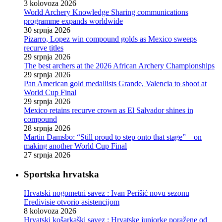
3 kolovoza 2026
World Archery Knowledge Sharing communications
programme expands worldwide
30 srpnja 2026
Pizarro, Lopez win compound golds as Mexico sweeps
recurve titles
29 srpnja 2026
The best archers at the 2026 African Archery Championships
29 srpnja 2026
Pan American gold medallists Grande, Valencia to shoot at
World Cup Final
29 srpnja 2026
Mexico retains recurve crown as El Salvador shines in
compound
28 srpnja 2026
Martin Damsbo: “Still proud to step onto that stage” – on
making another World Cup Final
27 srpnja 2026
Sportska hrvatska
Hrvatski nogometni savez : Ivan Perišić novu sezonu
Eredivisie otvorio asistencijom
8 kolovoza 2026
Hrvatski košarkaški savez : Hrvatske juniorke poražene od