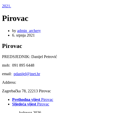
2021.
Pirovac
by
admin_archery
6. srpnja 2021
Pirovac
PREDSJEDNIK: Danijel Petrović
mob: 091 895 6448
email:
pdanijel@inet.hr
Address:
Zagrebačka 78, 22213 Pirovac
Prethodna vijest
Pirovac
Sljedeća vijest
Pirovac
kolovoz 2026