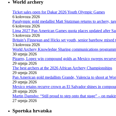
World archery
Ticket sales open for Dakar 2026 Youth Olympic Games
6 kolovoza 2026
Paralympic gold medallist Matt Stutzman returns to archery, t
6 kolovoza 2026
Lima 2027 Pan American Games quota places updated after S
5 kolovoza 2026
Britain’s Finnegan and Hicks set youth, senior barebow mixed 
3 kolovoza 2026
World Archery Knowledge Sharing communications programm
30 srpnja 2026
Pizarro, Lopez win compound golds as Mexico sweeps recurve t
29 srpnja 2026
The best archers at the 2026 African Archery Championships
29 srpnja 2026
Pan American gold medallists Grande, Valencia to shoot at Wo
29 srpnja 2026
Mexico retains recurve crown as El Salvador shines in compou
28 srpnja 2026
Martin Damsbo: “Still proud to step onto that stage” – on mak
27 srpnja 2026
Sportska hrvatska