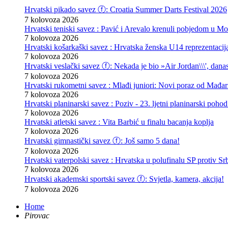
Hrvatski pikado savez ⓕ: Croatia Summer Darts Festival 2026
7 kolovoza 2026
Hrvatski teniski savez : Pavić i Arevalo krenuli pobjedom u Mo
7 kolovoza 2026
Hrvatski košarkaški savez : Hrvatska ženska U14 reprezentacij
7 kolovoza 2026
Hrvatski veslački savez ⓕ: Nekada je bio »Air Jordan\\\', danas
7 kolovoza 2026
Hrvatski rukometni savez : Mlađi juniori: Novi poraz od Mađars
7 kolovoza 2026
Hrvatski planinarski savez : Poziv - 23. ljetni planinarski poho
7 kolovoza 2026
Hrvatski atletski savez : Vita Barbić u finalu bacanja koplja
7 kolovoza 2026
Hrvatski gimnastički savez ⓕ: Još samo 5 dana!
7 kolovoza 2026
Hrvatski vaterpolski savez : Hrvatska u polufinalu SP protiv Srb
7 kolovoza 2026
Hrvatski akademski sportski savez ⓕ: Svjetla, kamera, akcija!
7 kolovoza 2026
Home
Pirovac