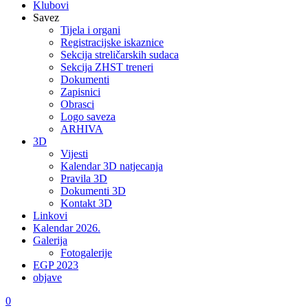
Klubovi
Savez
Tijela i organi
Registracijske iskaznice
Sekcija streličarskih sudaca
Sekcija ZHST treneri
Dokumenti
Zapisnici
Obrasci
Logo saveza
ARHIVA
3D
Vijesti
Kalendar 3D natjecanja
Pravila 3D
Dokumenti 3D
Kontakt 3D
Linkovi
Kalendar 2026.
Galerija
Fotogalerije
EGP 2023
objave
0