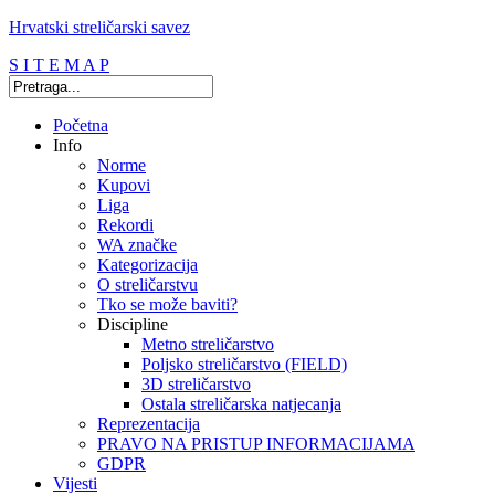
Hrvatski streličarski savez
S I T E M A P
Početna
Info
Norme
Kupovi
Liga
Rekordi
WA značke
Kategorizacija
O streličarstvu
Tko se može baviti?
Discipline
Metno streličarstvo
Poljsko streličarstvo (FIELD)
3D streličarstvo
Ostala streličarska natjecanja
Reprezentacija
PRAVO NA PRISTUP INFORMACIJAMA
GDPR
Vijesti