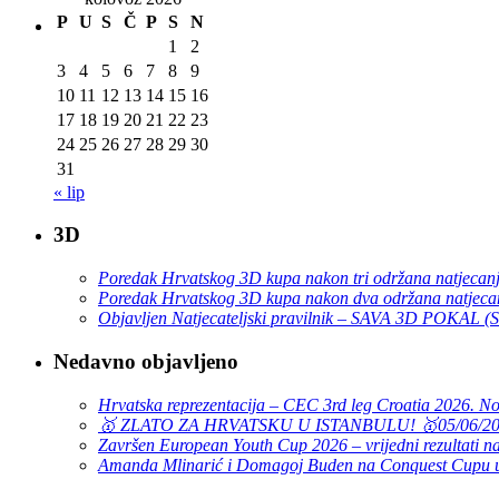
P
U
S
Č
P
S
N
1
2
3
4
5
6
7
8
9
10
11
12
13
14
15
16
17
18
19
20
21
22
23
24
25
26
27
28
29
30
31
« lip
3D
Poredak Hrvatskog 3D kupa nakon tri održana natjecan
Poredak Hrvatskog 3D kupa nakon dva održana natjeca
Objavljen Natjecateljski pravilnik – SAVA 3D POKAL 
Nedavno objavljeno
Hrvatska reprezentacija – CEC 3rd leg Croatia 2026. N
🥇 ZLATO ZA HRVATSKU U ISTANBULU! 🥇
05/06/2
Završen European Youth Cup 2026 – vrijedni rezultati na
Amanda Mlinarić i Domagoj Buden na Conquest Cupu u