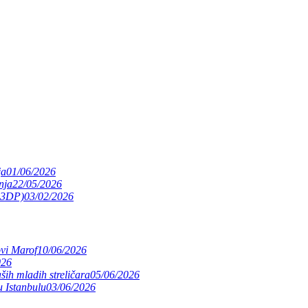
ja
01/06/2026
nja
22/05/2026
(S3DP)
03/02/2026
ovi Marof
10/06/2026
026
ših mladih streličara
05/06/2026
 Istanbulu
03/06/2026