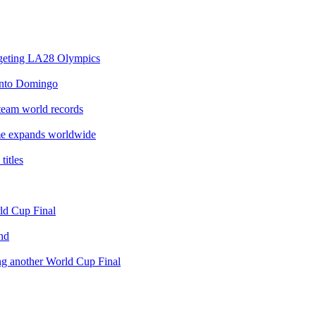
argeting LA28 Olympics
anto Domingo
team world records
e expands worldwide
itles
rld Cup Final
nd
ing another World Cup Final