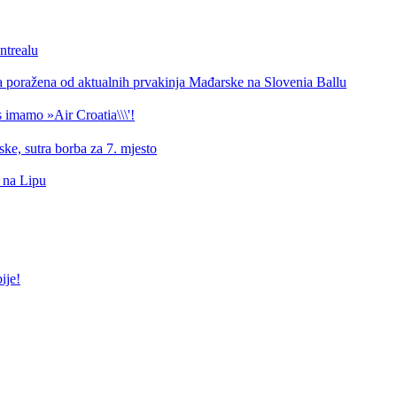
ntrealu
a poražena od aktualnih prvakinja Mađarske na Slovenia Ballu
 imamo »Air Croatia\\\'!
ke, sutra borba za 7. mjesto
d na Lipu
ije!