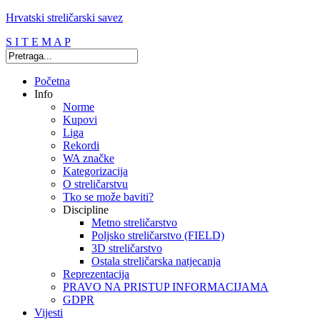
Hrvatski streličarski savez
S I T E M A P
Početna
Info
Norme
Kupovi
Liga
Rekordi
WA značke
Kategorizacija
O streličarstvu
Tko se može baviti?
Discipline
Metno streličarstvo
Poljsko streličarstvo (FIELD)
3D streličarstvo
Ostala streličarska natjecanja
Reprezentacija
PRAVO NA PRISTUP INFORMACIJAMA
GDPR
Vijesti