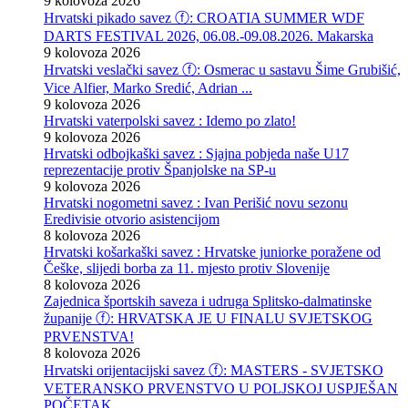
9 kolovoza 2026
Hrvatski pikado savez ⓕ: CROATIA SUMMER WDF
DARTS FESTIVAL 2026, 06.08.-09.08.2026. Makarska
9 kolovoza 2026
Hrvatski veslački savez ⓕ: Osmerac u sastavu Šime Grubišić,
Vice Alfier, Marko Sredić, Adrian ...
9 kolovoza 2026
Hrvatski vaterpolski savez : Idemo po zlato!
9 kolovoza 2026
Hrvatski odbojkaški savez : Sjajna pobjeda naše U17
reprezentacije protiv Španjolske na SP-u
9 kolovoza 2026
Hrvatski nogometni savez : Ivan Perišić novu sezonu
Eredivisie otvorio asistencijom
8 kolovoza 2026
Hrvatski košarkaški savez : Hrvatske juniorke poražene od
Češke, slijedi borba za 11. mjesto protiv Slovenije
8 kolovoza 2026
Zajednica športskih saveza i udruga Splitsko-dalmatinske
županije ⓕ: HRVATSKA JE U FINALU SVJETSKOG
PRVENSTVA!
8 kolovoza 2026
Hrvatski orijentacijski savez ⓕ: MASTERS - SVJETSKO
VETERANSKO PRVENSTVO U POLJSKOJ USPJEŠAN
POČETAK ...