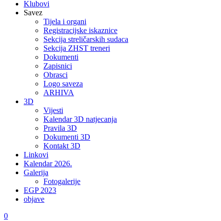
Klubovi
Savez
Tijela i organi
Registracijske iskaznice
Sekcija streličarskih sudaca
Sekcija ZHST treneri
Dokumenti
Zapisnici
Obrasci
Logo saveza
ARHIVA
3D
Vijesti
Kalendar 3D natjecanja
Pravila 3D
Dokumenti 3D
Kontakt 3D
Linkovi
Kalendar 2026.
Galerija
Fotogalerije
EGP 2023
objave
0