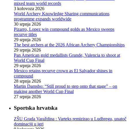
mixed team world records
3 kolovoza 2026
World Archery Knowledge Sharing communications
programme expands worldwide
30 srpnja 2026
Pizarro, Lopez win compound golds as Mexico sweeps
recurve titles
29 srpnja 2026
The best archers at the 2026 African Archery Championships
29 srpnja 2026
Pan American gold medallists Grande, Valencia to shoot at
World Cup Final
29 srpnja 2026
Mexico retains recurve crown as El Salvador shines in
compound
28 srpnja 2026
Martin Damsbo: “Still proud to step onto that stage” – on
making another World Cup Final
27 srpnja 2026
Sportska hrvatska
ZŠU Grada Varaždina : Varteks remizirao u Ludbregu, unatoč
dominaciji u igri