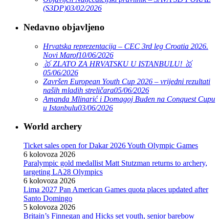
(S3DP)
03/02/2026
Nedavno objavljeno
Hrvatska reprezentacija – CEC 3rd leg Croatia 2026.
Novi Marof
10/06/2026
🥇 ZLATO ZA HRVATSKU U ISTANBULU! 🥇
05/06/2026
Završen European Youth Cup 2026 – vrijedni rezultati
naših mladih streličara
05/06/2026
Amanda Mlinarić i Domagoj Buden na Conquest Cupu
u Istanbulu
03/06/2026
World archery
Ticket sales open for Dakar 2026 Youth Olympic Games
6 kolovoza 2026
Paralympic gold medallist Matt Stutzman returns to archery,
targeting LA28 Olympics
6 kolovoza 2026
Lima 2027 Pan American Games quota places updated after
Santo Domingo
5 kolovoza 2026
Britain’s Finnegan and Hicks set youth, senior barebow