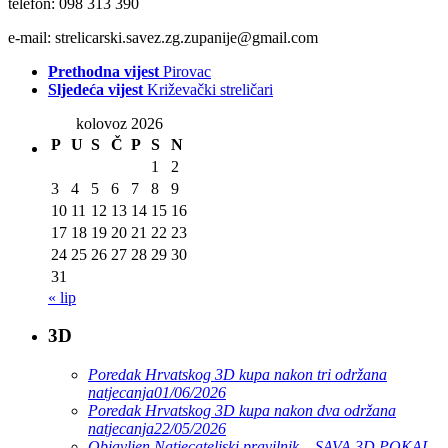
telefon: 098 313 390
e-mail: strelicarski.savez.zg.zupanije@gmail.com
Prethodna vijest
Pirovac
Sljedeća vijest
Križevački streličari
kolovoz 2026
P
U
S
Č
P
S
N
1
2
3
4
5
6
7
8
9
10
11
12
13
14
15
16
17
18
19
20
21
22
23
24
25
26
27
28
29
30
31
« lip
3D
Poredak Hrvatskog 3D kupa nakon tri održana
natjecanja
01/06/2026
Poredak Hrvatskog 3D kupa nakon dva održana
natjecanja
22/05/2026
Objavljen Natjecateljski pravilnik – SAVA 3D POKAL