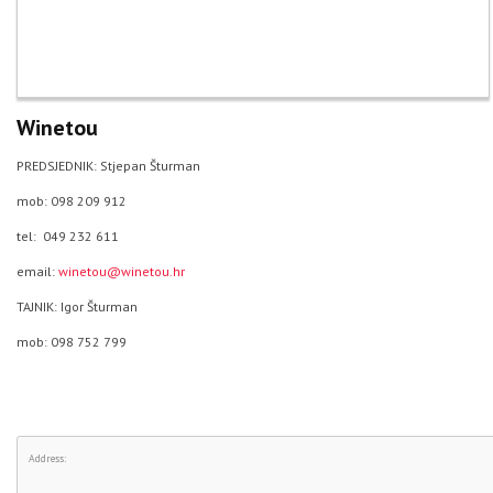
Winetou
PREDSJEDNIK: Stjepan Šturman
mob: 098 209 912
tel: 049 232 611
email:
winetou@winetou.hr
TAJNIK: Igor Šturman
mob: 098 752 799
Address: