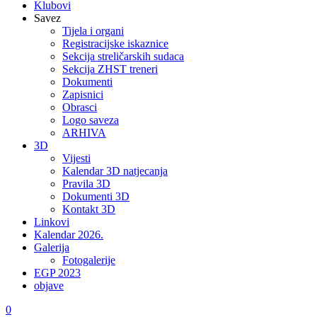
Klubovi
Savez
Tijela i organi
Registracijske iskaznice
Sekcija streličarskih sudaca
Sekcija ZHST treneri
Dokumenti
Zapisnici
Obrasci
Logo saveza
ARHIVA
3D
Vijesti
Kalendar 3D natjecanja
Pravila 3D
Dokumenti 3D
Kontakt 3D
Linkovi
Kalendar 2026.
Galerija
Fotogalerije
EGP 2023
objave
0