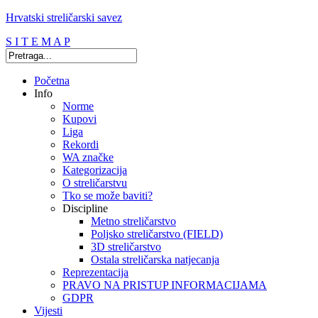
Hrvatski streličarski savez
S I T E M A P
Početna
Info
Norme
Kupovi
Liga
Rekordi
WA značke
Kategorizacija
O streličarstvu
Tko se može baviti?
Discipline
Metno streličarstvo
Poljsko streličarstvo (FIELD)
3D streličarstvo
Ostala streličarska natjecanja
Reprezentacija
PRAVO NA PRISTUP INFORMACIJAMA
GDPR
Vijesti