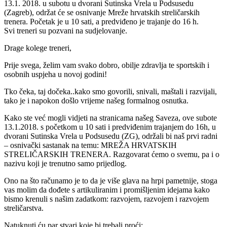
13.1. 2018. u subotu u dvorani Sutinska Vrela u Podsusedu
(Zagreb), održat će se osnivanje Mreže hrvatskih streličarskih
trenera. Početak je u 10 sati, a predviđeno je trajanje do 16 h.
Svi treneri su pozvani na sudjelovanje.
Drage kolege treneri,
Prije svega, želim vam svako dobro, obilje zdravlja te sportskih i
osobnih uspjeha u novoj godini!
Tko čeka, taj dočeka..kako smo govorili, snivali, maštali i razvijali,
tako je i napokon došlo vrijeme našeg formalnog osnutka.
Kako ste već mogli vidjeti na stranicama našeg Saveza, ove subote
13.1.2018. s početkom u 10 sati i predviđenim trajanjem do 16h, u
dvorani Sutinska Vrela u Podsusedu (ZG), održali bi naš prvi radni
– osnivački sastanak na temu: MREŽA HRVATSKIH
STRELIČARSKIH TRENERA. Razgovarat ćemo o svemu, pa i o
nazivu koji je trenutno samo prijedlog.
Ono na što računamo je to da je više glava na hrpi pametnije, stoga
vas molim da dođete s artikuliranim i promišljenim idejama kako
bismo krenuli s našim zadatkom: razvojem, razvojem i razvojem
streličarstva.
Natuknuti ću par stvari koje bi trebali proći: