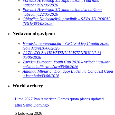
Poredak Hrvatskog 3D kupa nakon tri održana
natjecanja
01/06/2026
Poredak Hrvatskog 3D kupa nakon dva održana
natjecanja
22/05/2026
Objavljen Natjecateljski pravilnik – SAVA 3D POKAL
(S3DP)
03/02/2026
Nedavno objavljeno
Hrvatska reprezentacija – CEC 3rd leg Croatia 2026.
Novi Marof
10/06/2026
🥇 ZLATO ZA HRVATSKU U ISTANBULU! 🥇
05/06/2026
Završen European Youth Cup 2026 – vrijedni rezultati
naših mladih streličara
05/06/2026
Amanda Mlinarić i Domagoj Buden na Conquest Cupu
u Istanbulu
03/06/2026
World archery
Lima 2027 Pan American Games quota places updated
after Santo Domingo
5 kolovoza 2026