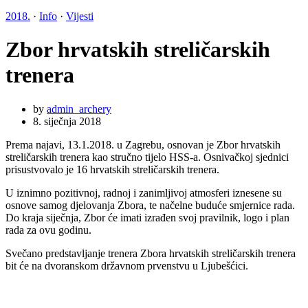
2018.
·
Info
·
Vijesti
Zbor hrvatskih streličarskih
trenera
by
admin_archery
8. siječnja 2018
Prema najavi, 13.1.2018. u Zagrebu, osnovan je Zbor hrvatskih
streličarskih trenera kao stručno tijelo HSS-a. Osnivačkoj sjednici
prisustvovalo je 16 hrvatskih streličarskih trenera.
U iznimno pozitivnoj, radnoj i zanimljivoj atmosferi iznesene su
osnove samog djelovanja Zbora, te načelne buduće smjernice rada.
Do kraja siječnja, Zbor će imati izrađen svoj pravilnik, logo i plan
rada za ovu godinu.
Svečano predstavljanje trenera Zbora hrvatskih streličarskih trenera
bit će na dvoranskom državnom prvenstvu u Ljubešćici.