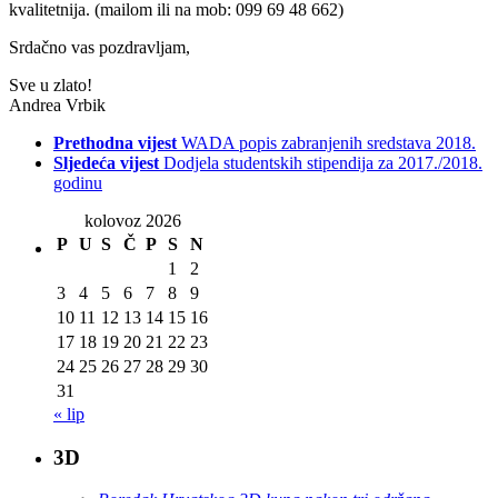
kvalitetnija. (mailom ili na mob: 099 69 48 662)
Srdačno vas pozdravljam,
Sve u zlato!
Andrea Vrbik
Prethodna vijest
WADA popis zabranjenih sredstava 2018.
Sljedeća vijest
Dodjela studentskih stipendija za 2017./2018.
godinu
kolovoz 2026
P
U
S
Č
P
S
N
1
2
3
4
5
6
7
8
9
10
11
12
13
14
15
16
17
18
19
20
21
22
23
24
25
26
27
28
29
30
31
« lip
3D