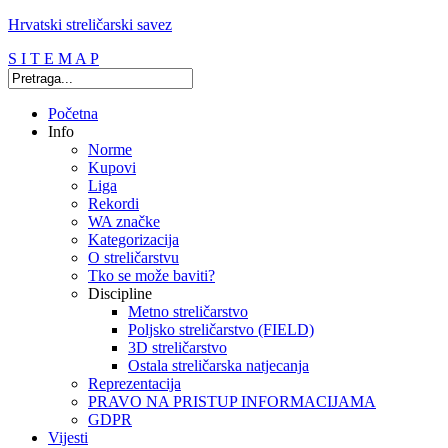
Hrvatski streličarski savez
S I T E M A P
Početna
Info
Norme
Kupovi
Liga
Rekordi
WA značke
Kategorizacija
O streličarstvu
Tko se može baviti?
Discipline
Metno streličarstvo
Poljsko streličarstvo (FIELD)
3D streličarstvo
Ostala streličarska natjecanja
Reprezentacija
PRAVO NA PRISTUP INFORMACIJAMA
GDPR
Vijesti