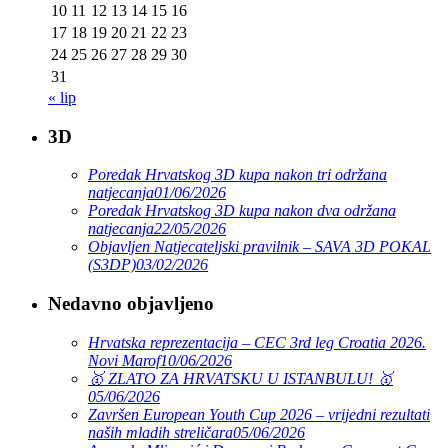
10
11
12
13
14
15
16
17
18
19
20
21
22
23
24
25
26
27
28
29
30
31
« lip
3D
Poredak Hrvatskog 3D kupa nakon tri održana
natjecanja
01/06/2026
Poredak Hrvatskog 3D kupa nakon dva održana
natjecanja
22/05/2026
Objavljen Natjecateljski pravilnik – SAVA 3D POKAL
(S3DP)
03/02/2026
Nedavno objavljeno
Hrvatska reprezentacija – CEC 3rd leg Croatia 2026.
Novi Marof
10/06/2026
🥇 ZLATO ZA HRVATSKU U ISTANBULU! 🥇
05/06/2026
Završen European Youth Cup 2026 – vrijedni rezultati
naših mladih streličara
05/06/2026