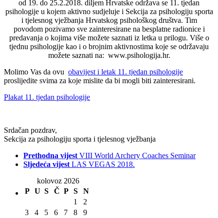
od 19. do 25.2.2018. diljem Hrvatske održava se 11. tjedan
psihologije u kojem aktivno sudjeluje i Sekcija za psihologiju sporta
i tjelesnog vježbanja Hrvatskog psihološkog društva. Tim
povodom pozivamo sve zainteresirane na besplatne radionice i
predavanja o kojima više možete saznati iz letka u prilogu. Više o
tjednu psihologije kao i o brojnim aktivnostima koje se održavaju
možete saznati na: www.psihologija.hr.
Molimo Vas da ovu
obavijest i letak 11. tjedan psihologije
proslijedite svima za koje mislite da bi mogli biti zainteresirani.
Plakat 11. tjedan psihologije
Srdačan pozdrav,
Sekcija za psihologiju sporta i tjelesnog vježbanja
Prethodna vijest
VIII World Archery Coaches Seminar
Sljedeća vijest
LAS VEGAS 2018.
kolovoz 2026
P
U
S
Č
P
S
N
1
2
3
4
5
6
7
8
9