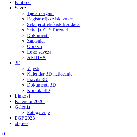
Klubovi
Savez
Tijela i organi
Registracijske iskaznice
Sekcija streličarskih sudaca
Sekcija ZHST treneri
Dokumenti
Zapisnici
Obrasci
Logo saveza
ARHIVA
3D
Vijesti
Kalendar 3D natjecanja
Pravila 3D
Dokumenti 3D
Kontakt 3D
Linkovi
Kalendar 2026.
Galerija
Fotogalerije
EGP 2023
objave
0