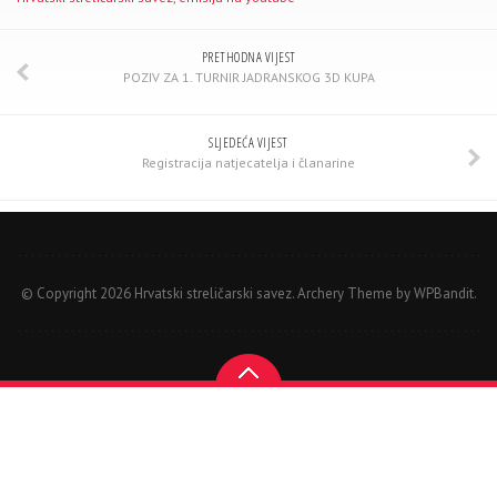
PRETHODNA VIJEST
POZIV ZA 1. TURNIR JADRANSKOG 3D KUPA
SLJEDEĆA VIJEST
Registracija natjecatelja i članarine
© Copyright 2026 Hrvatski streličarski savez.
Archery Theme by
WPBandit
.