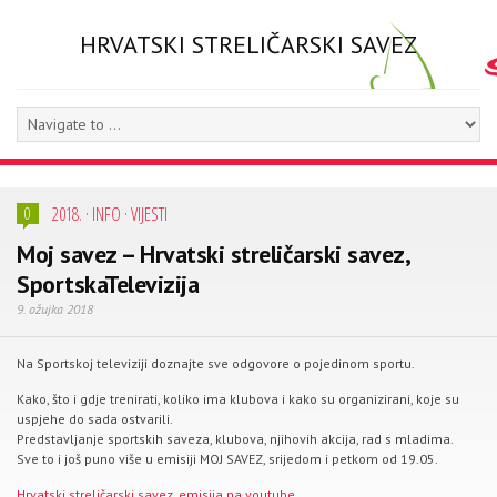
HRVATSKI STRELIČARSKI SAVEZ
2018.
·
INFO
·
VIJESTI
0
Moj savez – Hrvatski streličarski savez,
SportskaTelevizija
9. ožujka 2018
Na Sportskoj televiziji doznajte sve odgovore o pojedinom sportu.
Kako, što i gdje trenirati, koliko ima klubova i kako su organizirani, koje su
uspjehe do sada ostvarili.
Predstavljanje sportskih saveza, klubova, njihovih akcija, rad s mladima.
Sve to i još puno više u emisiji MOJ SAVEZ, srijedom i petkom od 19.05.
Hrvatski streličarski savez, emisija na youtube