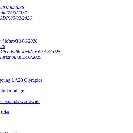
ja
01/06/2026
nja
22/05/2026
(S3DP)
03/02/2026
ovi Marof
10/06/2026
026
ših mladih streličara
05/06/2026
 Istanbulu
03/06/2026
argeting LA28 Olympics
anto Domingo
e expands worldwide
itles