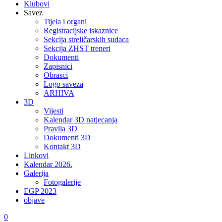
Klubovi
Savez
Tijela i organi
Registracijske iskaznice
Sekcija streličarskih sudaca
Sekcija ZHST treneri
Dokumenti
Zapisnici
Obrasci
Logo saveza
ARHIVA
3D
Vijesti
Kalendar 3D natjecanja
Pravila 3D
Dokumenti 3D
Kontakt 3D
Linkovi
Kalendar 2026.
Galerija
Fotogalerije
EGP 2023
objave
0