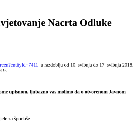
 savjetovanje Nacrta Odluke
creen?entityId=7411
u razdoblju od 10. svibnja do 17. svibnja 2018.
019.
enskome upisnom, ljubazno vas molimo da o otvorenom Javnom
ele za športaše.