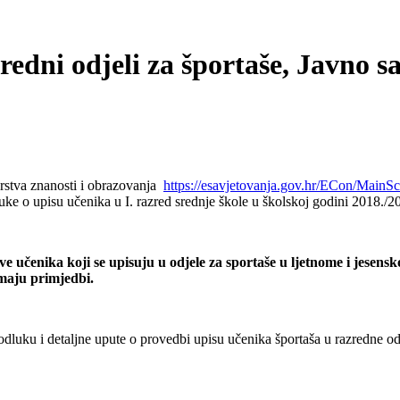
zredni odjeli za športaše, Javno
arstva znanosti i obrazovanja
https://esavjetovanja.gov.hr/ECon/MainS
e o upisu učenika u I. razred srednje škole u školskoj godini 2018./2
e učenika koji se upisuju u odjele za sportaše u ljetnome i jes
imaju primjedbi.
ku i detaljne upute o provedbi upisu učenika športaša u razredne odj