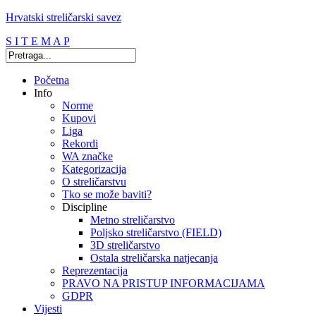
Hrvatski streličarski savez
S I T E M A P
Početna
Info
Norme
Kupovi
Liga
Rekordi
WA značke
Kategorizacija
O streličarstvu
Tko se može baviti?
Discipline
Metno streličarstvo
Poljsko streličarstvo (FIELD)
3D streličarstvo
Ostala streličarska natjecanja
Reprezentacija
PRAVO NA PRISTUP INFORMACIJAMA
GDPR
Vijesti