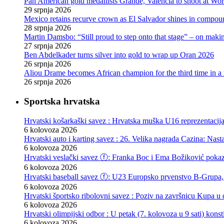
Pan American gold medallists Grande, Valencia to shoot at Wo
29 srpnja 2026
Mexico retains recurve crown as El Salvador shines in compou
28 srpnja 2026
Martin Damsbo: “Still proud to step onto that stage” – on mak
27 srpnja 2026
Ben Abdelkader turns silver into gold to wrap up Oran 2026
26 srpnja 2026
Aliou Drame becomes African champion for the third time in a
26 srpnja 2026
Sportska hrvatska
Hrvatski košarkaški savez : Hrvatska muška U16 reprezentacij
6 kolovoza 2026
Hrvatski auto i karting savez : 26. Velika nagrada Cazina: Nas
6 kolovoza 2026
Hrvatski veslački savez ⓕ: Franka Boc i Ema Božiković pokazal
6 kolovoza 2026
Hrvatski baseball savez ⓕ: U23 Europsko prvenstvo B-Grupa, 
6 kolovoza 2026
Hrvatski športsko ribolovni savez : Poziv na završnicu Kupa u d
6 kolovoza 2026
Hrvatski olimpijski odbor : U petak (7. kolovoza u 9 sati) kon
6 kolovoza 2026