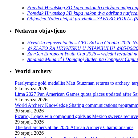
Poredak Hrvatskog 3D kupa nakon tri održana natjecan
Poredak Hrvatskog 3D kupa nakon dva održana natjeca
Objavljen Natjecateljski pravilnik – SAVA 3D POKAL 
Nedavno objavljeno
Hrvatska reprezentacija – CEC 3rd leg Croatia 2026. N
🥇 ZLATO ZA HRVATSKU U ISTANBULU! 🥇
05/06/2
Završen European Youth Cup 2026 – vrijedni rezultati na
Amanda Mlinarić i Domagoj Buden na Conquest Cupu u
World archery
Paralympic gold medallist Matt Stutzman returns to archery, t
6 kolovoza 2026
Lima 2027 Pan American Games quota places updated after S
5 kolovoza 2026
World Archery Knowledge Sharing communications programm
30 srpnja 2026
Pizarro, Lopez win compound golds as Mexico sweeps recurve t
29 srpnja 2026
The best archers at the 2026 African Archery Championships
29 srpnja 2026