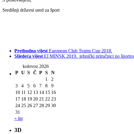
Središnji državni ured za šport
Prethodna vijest
European Club Teams Cup 2018.
Sljedeća vijest
EI MINSK 2019._tehnički priručnici po športo
kolovoz 2026
P
U
S
Č
P
S
N
1
2
3
4
5
6
7
8
9
10
11
12
13
14
15
16
17
18
19
20
21
22
23
24
25
26
27
28
29
30
31
« lip
3D