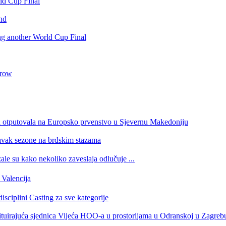
rld Cup Final
nd
ing another World Cup Final
 row
a otputovala na Europsko prvenstvo u Sjevernu Makedoniju
tavak sezone na brdskim stazama
e su kako nekoliko zaveslaja odlučuje ...
Valencija
isciplini Casting za sve kategorije
stituirajuća sjednica Vijeća HOO-a u prostorijama u Odranskoj u Zagreb