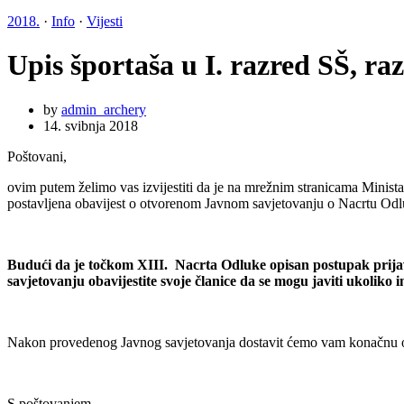
2018.
·
Info
·
Vijesti
Upis športaša u I. razred SŠ, ra
by
admin_archery
14. svibnja 2018
Poštovani,
ovim putem želimo vas izvijestiti da je na mrežnim stranicama Minist
postavljena obavijest o otvorenom Javnom savjetovanju o Nacrtu Odluk
Budući da je točkom XIII. Nacrta Odluke opisan postupak prijav
savjetovanju obavijestite svoje članice da se mogu javiti ukoliko 
Nakon provedenog Javnog savjetovanja dostavit ćemo vam konačnu odlu
S poštovanjem,