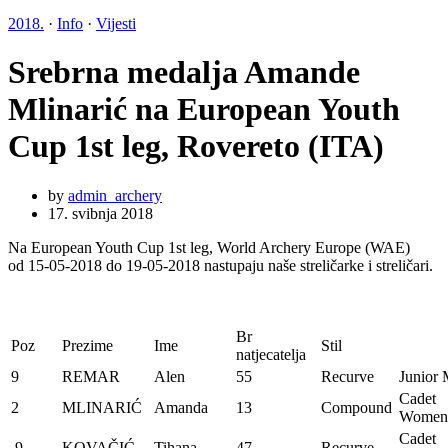
2018.
·
Info
·
Vijesti
Srebrna medalja Amande
Mlinarić na European Youth
Cup 1st leg, Rovereto (ITA)
by
admin_archery
17. svibnja 2018
Na European Youth Cup 1st leg, World Archery Europe (WAE)
od 15-05-2018 do 19-05-2018 nastupaju naše streličarke i streličari.
Br
Poz
Prezime
Ime
Stil
natjecatelja
9
REMAR
Alen
55
Recurve
Junior
Cadet
2
MLINARIĆ
Amanda
13
Compound
Women
Cadet
9
KOVAČIĆ
Tihana
47
Recurve