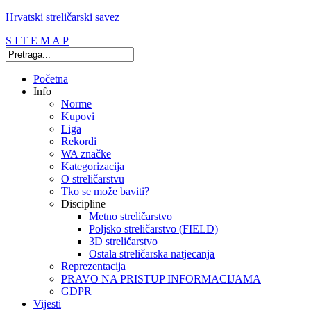
Hrvatski streličarski savez
S I T E M A P
Početna
Info
Norme
Kupovi
Liga
Rekordi
WA značke
Kategorizacija
O streličarstvu
Tko se može baviti?
Discipline
Metno streličarstvo
Poljsko streličarstvo (FIELD)
3D streličarstvo
Ostala streličarska natjecanja
Reprezentacija
PRAVO NA PRISTUP INFORMACIJAMA
GDPR
Vijesti