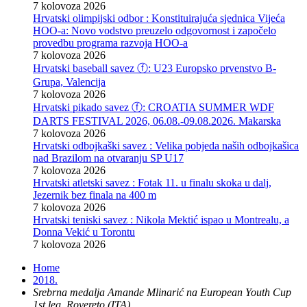
7 kolovoza 2026
Hrvatski olimpijski odbor : Konstituirajuća sjednica Vijeća
HOO-a: Novo vodstvo preuzelo odgovornost i započelo
provedbu programa razvoja HOO-a
7 kolovoza 2026
Hrvatski baseball savez ⓕ: U23 Europsko prvenstvo B-
Grupa, Valencija
7 kolovoza 2026
Hrvatski pikado savez ⓕ: CROATIA SUMMER WDF
DARTS FESTIVAL 2026, 06.08.-09.08.2026. Makarska
7 kolovoza 2026
Hrvatski odbojkaški savez : Velika pobjeda naših odbojkašica
nad Brazilom na otvaranju SP U17
7 kolovoza 2026
Hrvatski atletski savez : Fotak 11. u finalu skoka u dalj,
Jezernik bez finala na 400 m
7 kolovoza 2026
Hrvatski teniski savez : Nikola Mektić ispao u Montrealu, a
Donna Vekić u Torontu
7 kolovoza 2026
Home
2018.
Srebrna medalja Amande Mlinarić na European Youth Cup
1st leg, Rovereto (ITA)