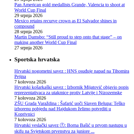
Pan American gold medallists Grande, Valencia to shoot at
World Cup Final
29 srpnja 2026
Mexico retains recurve crown as El Salvador shines in
compound
28 srpnja 2026
Martin Damsbo: “Still proud to step onto that stage” – on
making another World Cup Final
27 srpnja 2026
Sportska hrvatska
Hrvatski nogometni savez : HNS osuđuje napad na Tihomira
Pejina
7 kolovoza 2026
Hrvatski košarkaški savez : Izbornik Mijatović objavio popis
reprezentativaca za utakmice protiv Latvije i Nizozemske
7 kolovoza 2026
ZŠU Grada Varaždina : Šafarić uoči Slaven Belupa: Teško
izborenu pobjedu nad Hajdukom želimo potvrditi u
Koprivnici
7 kolovoza 2026
Hrvatski veslački savez ⓕ: Borna Bašić u prvom nastupu u
skifu na Svjetskom prvenstvu za juniore ...