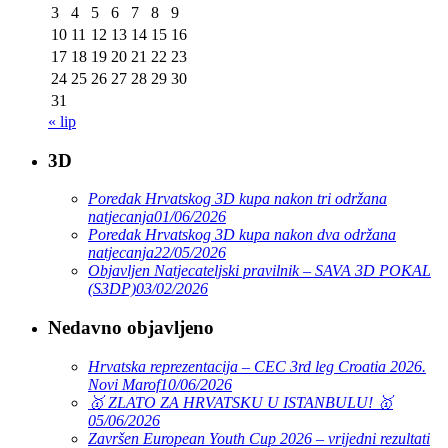
3
4
5
6
7
8
9
10
11
12
13
14
15
16
17
18
19
20
21
22
23
24
25
26
27
28
29
30
31
« lip
3D
Poredak Hrvatskog 3D kupa nakon tri održana
natjecanja
01/06/2026
Poredak Hrvatskog 3D kupa nakon dva održana
natjecanja
22/05/2026
Objavljen Natjecateljski pravilnik – SAVA 3D POKAL
(S3DP)
03/02/2026
Nedavno objavljeno
Hrvatska reprezentacija – CEC 3rd leg Croatia 2026.
Novi Marof
10/06/2026
🥇 ZLATO ZA HRVATSKU U ISTANBULU! 🥇
05/06/2026
Završen European Youth Cup 2026 – vrijedni rezultati