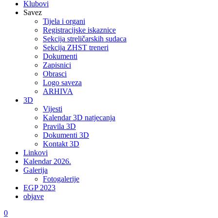
Klubovi
Savez
Tijela i organi
Registracijske iskaznice
Sekcija streličarskih sudaca
Sekcija ZHST treneri
Dokumenti
Zapisnici
Obrasci
Logo saveza
ARHIVA
3D
Vijesti
Kalendar 3D natjecanja
Pravila 3D
Dokumenti 3D
Kontakt 3D
Linkovi
Kalendar 2026.
Galerija
Fotogalerije
EGP 2023
objave
0