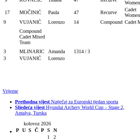
Women
Cadet
17
MOČINIĆ
Paula
47
Recurve
Women
9
VUJANIĆ
Lorenzo
14
Compound
Cadet 
Compound
Cadet Mixed
Team
3
MLINARIC
Amanda
1314 / 3
3
VUJANIĆ
Lorenzo
Vrijeme
Prethodna vijest
Natječaj za Europski tjedan sporta
Sljedeća vijest
Hyundai Archery World Cup – Stage 2,
Antalya, Turska
kolovoz 2026
P
U
S
Č
P
S
N
1
2