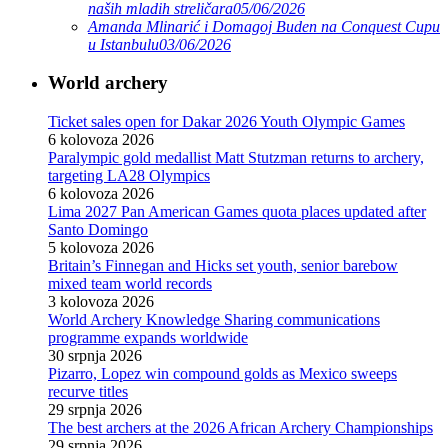
naših mladih streličara
05/06/2026
Amanda Mlinarić i Domagoj Buden na Conquest Cupu
u Istanbulu
03/06/2026
World archery
Ticket sales open for Dakar 2026 Youth Olympic Games
6 kolovoza 2026
Paralympic gold medallist Matt Stutzman returns to archery,
targeting LA28 Olympics
6 kolovoza 2026
Lima 2027 Pan American Games quota places updated after
Santo Domingo
5 kolovoza 2026
Britain’s Finnegan and Hicks set youth, senior barebow
mixed team world records
3 kolovoza 2026
World Archery Knowledge Sharing communications
programme expands worldwide
30 srpnja 2026
Pizarro, Lopez win compound golds as Mexico sweeps
recurve titles
29 srpnja 2026
The best archers at the 2026 African Archery Championships
29 srpnja 2026