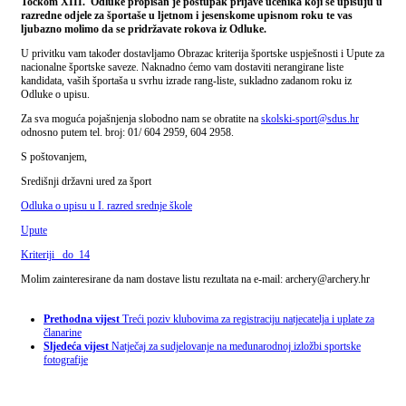
Točkom XIII. Odluke propisan je postupak prijave učenika koji se upisuju u
razredne odjele za športaše u ljetnom i jesenskome upisnom roku te vas
ljubazno molimo da se pridržavate rokova iz Odluke.
U privitku vam također dostavljamo Obrazac kriterija športske uspješnosti i Upute za
nacionalne športske saveze. Naknadno ćemo vam dostaviti nerangirane liste
kandidata, vaših športaša u svrhu izrade rang-liste, sukladno zadanom roku iz
Odluke o upisu.
Za sva moguća pojašnjenja slobodno nam se obratite na
skolski-sport@sdus.hr
odnosno putem tel. broj: 01/ 604 2959, 604 2958.
S poštovanjem,
Središnji državni ured za šport
Odluka o upisu u I. razred srednje škole
Upute
Kriteriji _do_14
Molim zainteresirane da nam dostave listu rezultata na e-mail: archery@archery.hr
Prethodna vijest
Treći poziv klubovima za registraciju natjecatelja i uplate za
članarine
Sljedeća vijest
Natječaj za sudjelovanje na međunarodnoj izložbi sportske
fotografije