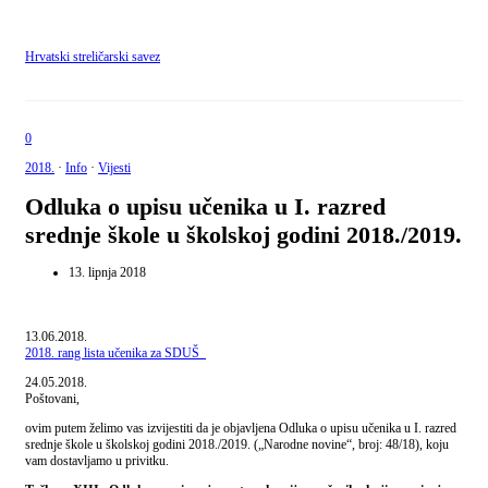
Hrvatski streličarski savez
0
2018.
·
Info
·
Vijesti
Odluka o upisu učenika u I. razred
srednje škole u školskoj godini 2018./2019.
13. lipnja 2018
13.06.2018.
2018. rang lista učenika za SDUŠ_
24.05.2018.
Poštovani,
ovim putem želimo vas izvijestiti da je objavljena Odluka o upisu učenika u I. razred
srednje škole u školskoj godini 2018./2019. („Narodne novine“, broj: 48/18), koju
vam dostavljamo u privitku.