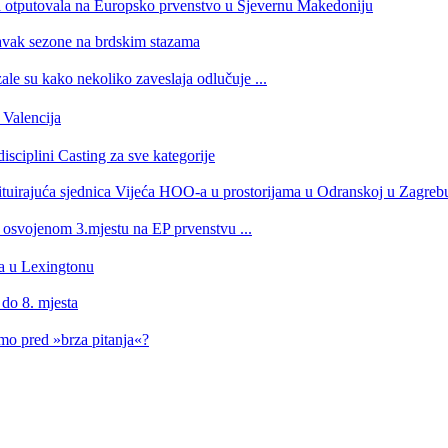
a otputovala na Europsko prvenstvo u Sjevernu Makedoniju
tavak sezone na brdskim stazama
e su kako nekoliko zaveslaja odlučuje ...
Valencija
isciplini Casting za sve kategorije
stituirajuća sjednica Vijeća HOO-a u prostorijama u Odranskoj u Zagreb
a osvojenom 3.mjestu na EP prvenstvu ...
ra u Lexingtonu
 do 8. mjesta
imo pred »brza pitanja«?