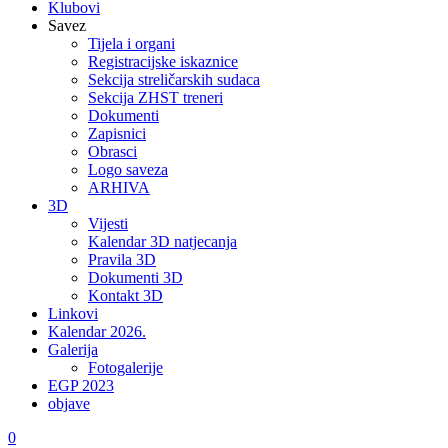
Klubovi
Savez
Tijela i organi
Registracijske iskaznice
Sekcija streličarskih sudaca
Sekcija ZHST treneri
Dokumenti
Zapisnici
Obrasci
Logo saveza
ARHIVA
3D
Vijesti
Kalendar 3D natjecanja
Pravila 3D
Dokumenti 3D
Kontakt 3D
Linkovi
Kalendar 2026.
Galerija
Fotogalerije
EGP 2023
objave
0