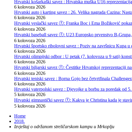
Hrvatski košarkaški savez : Hrvatska muška U16 reprezentacij
6 kolovoza 2026
Hrvatski auto i karting savez : 26. Velika nagrada Cazina: Nas
6 kolovoza 2026
Hrvatski veslački savez ⓕ: Franka Boc i Ema Božiković pokazal
6 kolovoza 2026
Hrvatski baseball savez ⓕ: U23 Europsko prvenstvo B-Grupa, 
6 kolovoza 2026
Hrvatski športsko ribolovni savez : Poziv na završnicu Kupa u d
6 kolovoza 2026
Hrvatski olimpijski odbor : U petak (7. kolovoza u 9 sati) kon
6 kolovoza 2026
Hrvatski biljarski savez ⓕ: Čestitke Hrvatskoj reprezentaciji n
6 kolovoza 2026
Hrvatski teniski savez : Borna Gojo bez četvrtfinala Challenge
6 kolovoza 2026
Hrvatski vaterpolski savez : Djevojke u borbu za poredak od 5.
5 kolovoza 2026
Hrvatski gimnastički savez ⓕ: Kakva je Christina kada je stav
5 kolovoza 2026
Home
2018.
Izvještaj o održanom streličarskom kampu u Mrkoplju