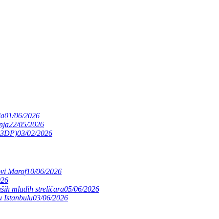
ja
01/06/2026
nja
22/05/2026
(S3DP)
03/02/2026
ovi Marof
10/06/2026
026
ših mladih streličara
05/06/2026
 Istanbulu
03/06/2026