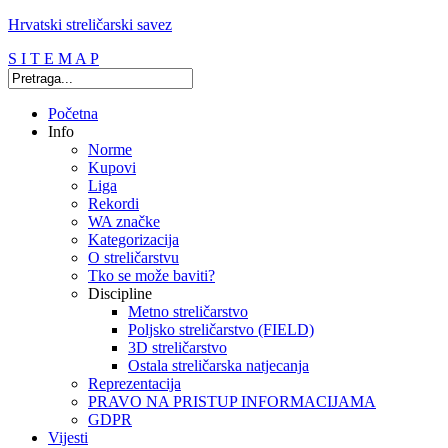
Hrvatski streličarski savez
S I T E M A P
Početna
Info
Norme
Kupovi
Liga
Rekordi
WA značke
Kategorizacija
O streličarstvu
Tko se može baviti?
Discipline
Metno streličarstvo
Poljsko streličarstvo (FIELD)
3D streličarstvo
Ostala streličarska natjecanja
Reprezentacija
PRAVO NA PRISTUP INFORMACIJAMA
GDPR
Vijesti