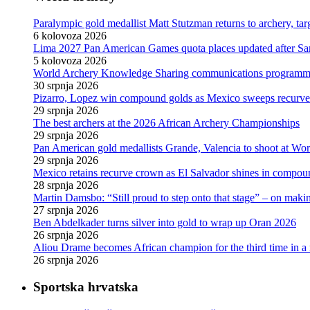
Paralympic gold medallist Matt Stutzman returns to archery, t
6 kolovoza 2026
Lima 2027 Pan American Games quota places updated after S
5 kolovoza 2026
World Archery Knowledge Sharing communications programm
30 srpnja 2026
Pizarro, Lopez win compound golds as Mexico sweeps recurve t
29 srpnja 2026
The best archers at the 2026 African Archery Championships
29 srpnja 2026
Pan American gold medallists Grande, Valencia to shoot at Wo
29 srpnja 2026
Mexico retains recurve crown as El Salvador shines in compou
28 srpnja 2026
Martin Damsbo: “Still proud to step onto that stage” – on mak
27 srpnja 2026
Ben Abdelkader turns silver into gold to wrap up Oran 2026
26 srpnja 2026
Aliou Drame becomes African champion for the third time in a
26 srpnja 2026
Sportska hrvatska