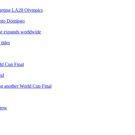
argeting LA28 Olympics
anto Domingo
e expands worldwide
itles
rld Cup Final
nd
ing another World Cup Final
 row