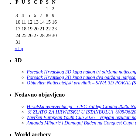
P
U
S
Č
P
S
N
1
2
3
4
5
6
7
8
9
10
11
12
13
14
15
16
17
18
19
20
21
22
23
24
25
26
27
28
29
30
31
« lip
3D
Poredak Hrvatskog 3D kupa nakon tri održana natjecan
Poredak Hrvatskog 3D kupa nakon dva održana natjeca
Objavljen Natjecateljski pravilnik – SAVA 3D POKAL 
Nedavno objavljeno
Hrvatska reprezentacija – CEC 3rd leg Croatia 2026. N
🥇 ZLATO ZA HRVATSKU U ISTANBULU! 🥇
05/06/2
Završen European Youth Cup 2026 – vrijedni rezultati na
Amanda Mlinarić i Domagoj Buden na Conquest Cupu u
World archery