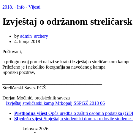
2018.
·
Info
·
Vijesti
Izvještaj o održanom streliča
by
admin_archery
4. lipnja 2018
Poštovani,
u prilogu ovoj poruci nalazi se kratki izvještaj o streličarskom ka
Priloženo je i nekoliko fotografija sa navedenog kampa.
Sportski pozdrav,
______________________________
____________
Streličarski Savez PGŽ
Dorjan Močinić, predsjednik saveza
Izvještaj streličarski kamp Mrkopalj SSPGŽ 2018 06
Prethodna vijest
Opća uredba o zaštiti osobnih podataka (G
Sljedeća vijest
Smještaj u studentski dom za redovite studente 
kolovoz 2026