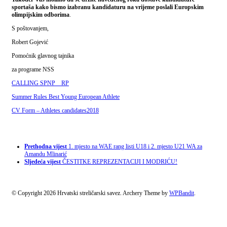
sportaša kako bismo izabranu kandidaturu na vrijeme poslali Europskim
olimpijskim odborima
.
S poštovanjem,
Robert Gojević
Pomoćnik glavnog tajnika
za programe NSS
CALLING SPNP__RP
Summer Rules Best Young European Athlete
CV Form – Athletes candidates
2018
Prethodna vijest
1. mjesto na WAE rang listi U18 i 2. mjesto U21 WA za
Amandu Mlinarić
Sljedeća vijest
ČESTITKE REPREZENTACIJI I MODRIĆU!
© Copyright 2026 Hrvatski streličarski savez.
Archery Theme by
WPBandit
.