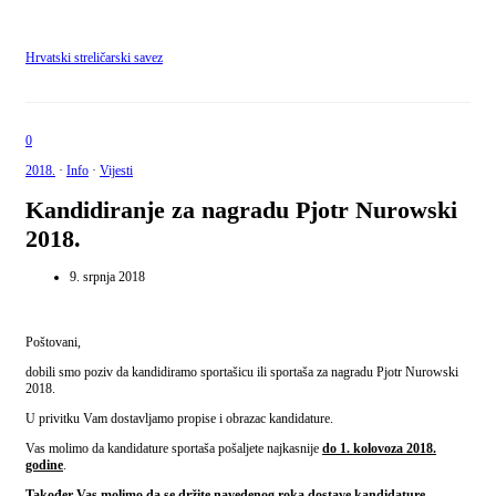
Hrvatski streličarski savez
0
2018.
·
Info
·
Vijesti
Kandidiranje za nagradu Pjotr Nurowski
2018.
9. srpnja 2018
Poštovani,
dobili smo poziv da kandidiramo sportašicu ili sportaša za nagradu Pjotr Nurowski
2018.
U privitku Vam dostavljamo propise i obrazac kandidature.
Vas molimo da kandidature sportaša pošaljete najkasnije
do 1. kolovoza 2018.
godine
.
Također Vas molimo da se držite navedenog roka dostave kandidature