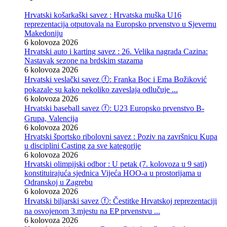
Hrvatski košarkaški savez : Hrvatska muška U16
reprezentacija otputovala na Europsko prvenstvo u Sjevernu
Makedoniju
6 kolovoza 2026
Hrvatski auto i karting savez : 26. Velika nagrada Cazina:
Nastavak sezone na brdskim stazama
6 kolovoza 2026
Hrvatski veslački savez ⓕ: Franka Boc i Ema Božiković
pokazale su kako nekoliko zaveslaja odlučuje ...
6 kolovoza 2026
Hrvatski baseball savez ⓕ: U23 Europsko prvenstvo B-
Grupa, Valencija
6 kolovoza 2026
Hrvatski športsko ribolovni savez : Poziv na završnicu Kupa
u disciplini Casting za sve kategorije
6 kolovoza 2026
Hrvatski olimpijski odbor : U petak (7. kolovoza u 9 sati)
konstituirajuća sjednica Vijeća HOO-a u prostorijama u
Odranskoj u Zagrebu
6 kolovoza 2026
Hrvatski biljarski savez ⓕ: Čestitke Hrvatskoj reprezentaciji
na osvojenom 3.mjestu na EP prvenstvu ...
6 kolovoza 2026