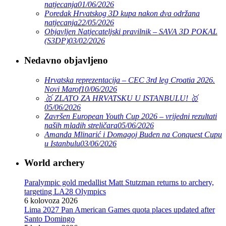
natjecanja
01/06/2026
Poredak Hrvatskog 3D kupa nakon dva održana
natjecanja
22/05/2026
Objavljen Natjecateljski pravilnik – SAVA 3D POKAL
(S3DP)
03/02/2026
Nedavno objavljeno
Hrvatska reprezentacija – CEC 3rd leg Croatia 2026.
Novi Marof
10/06/2026
🥇 ZLATO ZA HRVATSKU U ISTANBULU! 🥇
05/06/2026
Završen European Youth Cup 2026 – vrijedni rezultati
naših mladih streličara
05/06/2026
Amanda Mlinarić i Domagoj Buden na Conquest Cupu
u Istanbulu
03/06/2026
World archery
Paralympic gold medallist Matt Stutzman returns to archery,
targeting LA28 Olympics
6 kolovoza 2026
Lima 2027 Pan American Games quota places updated after
Santo Domingo