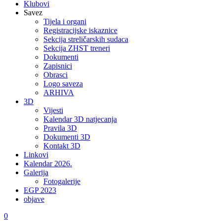
Klubovi
Savez
Tijela i organi
Registracijske iskaznice
Sekcija streličarskih sudaca
Sekcija ZHST treneri
Dokumenti
Zapisnici
Obrasci
Logo saveza
ARHIVA
3D
Vijesti
Kalendar 3D natjecanja
Pravila 3D
Dokumenti 3D
Kontakt 3D
Linkovi
Kalendar 2026.
Galerija
Fotogalerije
EGP 2023
objave
0