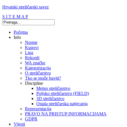
Hrvatski streličarski savez
S I T E M A P
Početna
Info
Norme
Kupovi
Liga
Rekordi
WA značke
Kategorizacija
O streličarstvu
Tko se može baviti?
Discipline
Metno streličarstvo
Poljsko streličarstvo (FIELD)
3D streličarstvo
Ostala streličarska natjecanja
Reprezentacija
PRAVO NA PRISTUP INFORMACIJAMA
GDPR
Vijesti