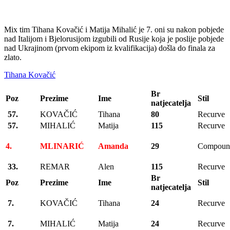
Mix tim Tihana Kovačić i Matija Mihalić je 7. oni su nakon pobjede
nad Italijom i Bjelorusijom izgubili od Rusije koja je poslije pobjede
nad Ukrajinom (prvom ekipom iz kvalifikacija) došla do finala za
zlato.
Tihana Kovačić
Br
Poz
Prezime
Ime
Stil
natjecatelja
57.
KOVAČIĆ
Tihana
80
Recurve
57.
MIHALIĆ
Matija
115
Recurve
4.
MLINARIĆ
Amanda
29
Compoun
33.
REMAR
Alen
115
Recurve
Br
Poz
Prezime
Ime
Stil
natjecatelja
7.
KOVAČIĆ
Tihana
24
Recurve
7.
MIHALIĆ
Matija
24
Recurve