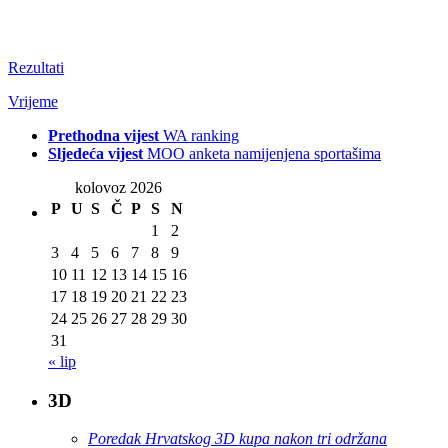
Rezultati
Vrijeme
Prethodna vijest
WA ranking
Sljedeća vijest
MOO anketa namijenjena sportašima
kolovoz 2026
P
U
S
Č
P
S
N
1
2
3
4
5
6
7
8
9
10
11
12
13
14
15
16
17
18
19
20
21
22
23
24
25
26
27
28
29
30
31
« lip
3D
Poredak Hrvatskog 3D kupa nakon tri održana