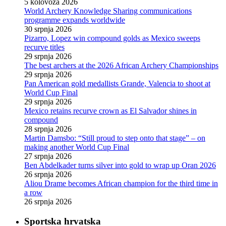
5 kolovoza 2026
World Archery Knowledge Sharing communications
programme expands worldwide
30 srpnja 2026
Pizarro, Lopez win compound golds as Mexico sweeps
recurve titles
29 srpnja 2026
The best archers at the 2026 African Archery Championships
29 srpnja 2026
Pan American gold medallists Grande, Valencia to shoot at
World Cup Final
29 srpnja 2026
Mexico retains recurve crown as El Salvador shines in
compound
28 srpnja 2026
Martin Damsbo: “Still proud to step onto that stage” – on
making another World Cup Final
27 srpnja 2026
Ben Abdelkader turns silver into gold to wrap up Oran 2026
26 srpnja 2026
Aliou Drame becomes African champion for the third time in
a row
26 srpnja 2026
Sportska hrvatska