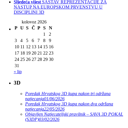
Sljedeća vijest
SASTAV REPREZENTACIJE ZA
NASTUP NA EUROPSKOM PRVENSTVU U
DISCIPLINI 3D
kolovoz 2026
P
U
S
Č
P
S
N
1
2
3
4
5
6
7
8
9
10
11
12
13
14
15
16
17
18
19
20
21
22
23
24
25
26
27
28
29
30
31
« lip
3D
Poredak Hrvatskog 3D kupa nakon tri održana
natjecanja
01/06/2026
Poredak Hrvatskog 3D kupa nakon dva održana
natjecanja
22/05/2026
Objavljen Natjecateljski pravilnik – SAVA 3D POKAL
(S3DP)
03/02/2026