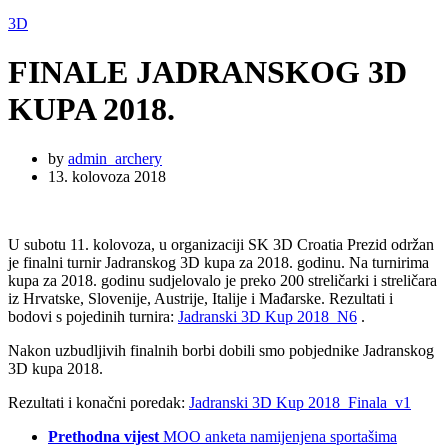
3D
FINALE JADRANSKOG 3D
KUPA 2018.
by
admin_archery
13. kolovoza 2018
U subotu 11. kolovoza, u organizaciji SK 3D Croatia Prezid održan
je finalni turnir Jadranskog 3D kupa za 2018. godinu. Na turnirima
kupa za 2018. godinu sudjelovalo je preko 200 streličarki i streličara
iz Hrvatske, Slovenije, Austrije, Italije i Mađarske. Rezultati i
bodovi s pojedinih turnira:
Jadranski 3D Kup 2018_N6
.
Nakon uzbudljivih finalnih borbi dobili smo pobjednike Jadranskog
3D kupa 2018.
Rezultati i konačni poredak:
Jadranski 3D Kup 2018_Finala_v1
Prethodna vijest
MOO anketa namijenjena sportašima