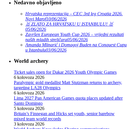
Nedavno objavljeno
Hrvatska reprezentacija – CEC 3rd leg Croatia 2026.
Novi Marof
10/06/2026
🥇 ZLATO ZA HRVATSKU U ISTANBULU! 🥇
05/06/2026
Završen European Youth Cup 2026 – vrijedni rezultati
naših mladih streličara
05/06/2026
Amanda Mlinarić i Domagoj Buden na Conquest Cupu
u Istanbulu
03/06/2026
World archery
Ticket sales open for Dakar 2026 Youth Olympic Games
6 kolovoza 2026
Paralympic gold medallist Matt Stutzman returns to archery,
targeting LA28 Olympics
6 kolovoza 2026
Lima 2027 Pan American Games quota places updated after
Santo Domingo
5 kolovoza 2026
Britain’s Finnegan and Hicks set youth, senior barebow
mixed team world records
3 kolovoza 2026