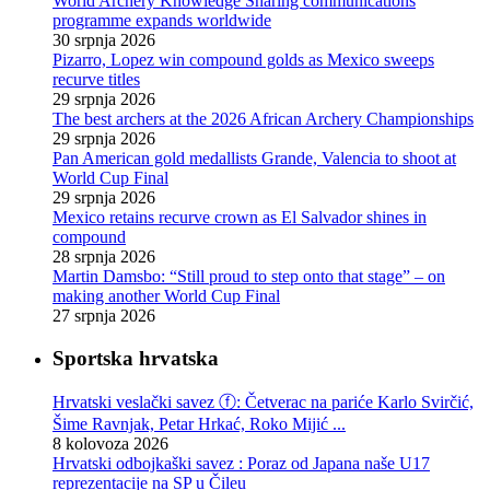
World Archery Knowledge Sharing communications
programme expands worldwide
30 srpnja 2026
Pizarro, Lopez win compound golds as Mexico sweeps
recurve titles
29 srpnja 2026
The best archers at the 2026 African Archery Championships
29 srpnja 2026
Pan American gold medallists Grande, Valencia to shoot at
World Cup Final
29 srpnja 2026
Mexico retains recurve crown as El Salvador shines in
compound
28 srpnja 2026
Martin Damsbo: “Still proud to step onto that stage” – on
making another World Cup Final
27 srpnja 2026
Sportska hrvatska
Hrvatski veslački savez ⓕ: Četverac na pariće Karlo Svirčić,
Šime Ravnjak, Petar Hrkać, Roko Mijić ...
8 kolovoza 2026
Hrvatski odbojkaški savez : Poraz od Japana naše U17
reprezentacije na SP u Čileu