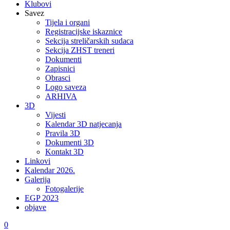
Klubovi
Savez
Tijela i organi
Registracijske iskaznice
Sekcija streličarskih sudaca
Sekcija ZHST treneri
Dokumenti
Zapisnici
Obrasci
Logo saveza
ARHIVA
3D
Vijesti
Kalendar 3D natjecanja
Pravila 3D
Dokumenti 3D
Kontakt 3D
Linkovi
Kalendar 2026.
Galerija
Fotogalerije
EGP 2023
objave
0