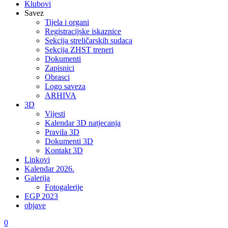
Klubovi
Savez
Tijela i organi
Registracijske iskaznice
Sekcija streličarskih sudaca
Sekcija ZHST treneri
Dokumenti
Zapisnici
Obrasci
Logo saveza
ARHIVA
3D
Vijesti
Kalendar 3D natjecanja
Pravila 3D
Dokumenti 3D
Kontakt 3D
Linkovi
Kalendar 2026.
Galerija
Fotogalerije
EGP 2023
objave
0