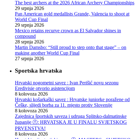
The best archers at the 2026 African Archery Championships
29 srpnja 2026
Pan American gold medallists Grande, Valencia to shoot at
World Cup Final
29 srpnja 2026
Mexico retains recurve crown as El Salvador shines in
compound
28 srpnja 2026
Martin Damsbo: “Still proud to step onto that stage” – on
making another World Cup Final
27 srpnja 2026
Sportska hrvatska
Hrvatski nogometni savez : Ivan Perišić novu sezonu
Eredivisie otvorio asistencijom
8 kolovoza 2026
Hrvatski košarkaški savez : Hrvatske juniorke poražene od
Češke, slijedi borba za 11. mjesto protiv Slovenije
8 kolovoza 2026
Zajednica športskih saveza i udruga Splitsko-dalmatinske
županije ⓕ: HRVATSKA JE U FINALU SVJETSKOG
PRVENSTVA!
8 kolovoza 2026