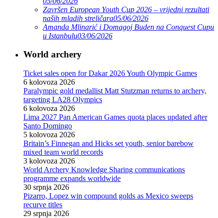
05/06/2026
Završen European Youth Cup 2026 – vrijedni rezultati
naših mladih streličara
05/06/2026
Amanda Mlinarić i Domagoj Buden na Conquest Cupu
u Istanbulu
03/06/2026
World archery
Ticket sales open for Dakar 2026 Youth Olympic Games
6 kolovoza 2026
Paralympic gold medallist Matt Stutzman returns to archery,
targeting LA28 Olympics
6 kolovoza 2026
Lima 2027 Pan American Games quota places updated after
Santo Domingo
5 kolovoza 2026
Britain’s Finnegan and Hicks set youth, senior barebow
mixed team world records
3 kolovoza 2026
World Archery Knowledge Sharing communications
programme expands worldwide
30 srpnja 2026
Pizarro, Lopez win compound golds as Mexico sweeps
recurve titles
29 srpnja 2026