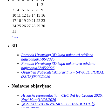
1
2
3
4
5
6
7
8
9
10
11
12
13
14
15
16
17
18
19
20
21
22
23
24
25
26
27
28
29
30
31
« lip
3D
Poredak Hrvatskog 3D kupa nakon tri održana
natjecanja
01/06/2026
Poredak Hrvatskog 3D kupa nakon dva održana
natjecanja
22/05/2026
Objavljen Natjecateljski pravilnik – SAVA 3D POKAL
(S3DP)
03/02/2026
Nedavno objavljeno
Hrvatska reprezentacija – CEC 3rd leg Croatia 2026.
Novi Marof
10/06/2026
🥇 ZLATO ZA HRVATSKU U ISTANBULU! 🥇