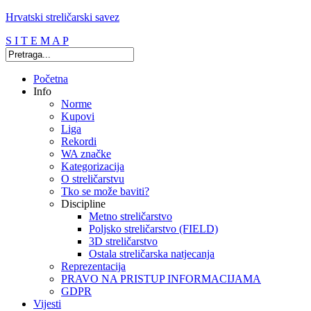
Hrvatski streličarski savez
S I T E M A P
Početna
Info
Norme
Kupovi
Liga
Rekordi
WA značke
Kategorizacija
O streličarstvu
Tko se može baviti?
Discipline
Metno streličarstvo
Poljsko streličarstvo (FIELD)
3D streličarstvo
Ostala streličarska natjecanja
Reprezentacija
PRAVO NA PRISTUP INFORMACIJAMA
GDPR
Vijesti