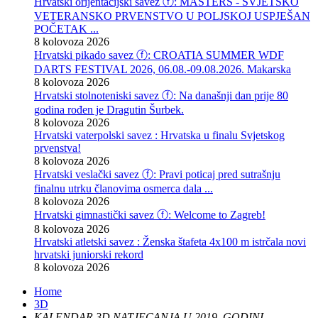
Hrvatski orijentacijski savez ⓕ: MASTERS - SVJETSKO
VETERANSKO PRVENSTVO U POLJSKOJ USPJEŠAN
POČETAK ...
8 kolovoza 2026
Hrvatski pikado savez ⓕ: CROATIA SUMMER WDF
DARTS FESTIVAL 2026, 06.08.-09.08.2026. Makarska
8 kolovoza 2026
Hrvatski stolnoteniski savez ⓕ: Na današnji dan prije 80
godina rođen je Dragutin Šurbek.
8 kolovoza 2026
Hrvatski vaterpolski savez : Hrvatska u finalu Svjetskog
prvenstva!
8 kolovoza 2026
Hrvatski veslački savez ⓕ: Pravi poticaj pred sutrašnju
finalnu utrku članovima osmerca dala ...
8 kolovoza 2026
Hrvatski gimnastički savez ⓕ: Welcome to Zagreb!
8 kolovoza 2026
Hrvatski atletski savez : Ženska štafeta 4x100 m istrčala novi
hrvatski juniorski rekord
8 kolovoza 2026
Home
3D
KALENDAR 3D NATJECANJA U 2019. GODINI-