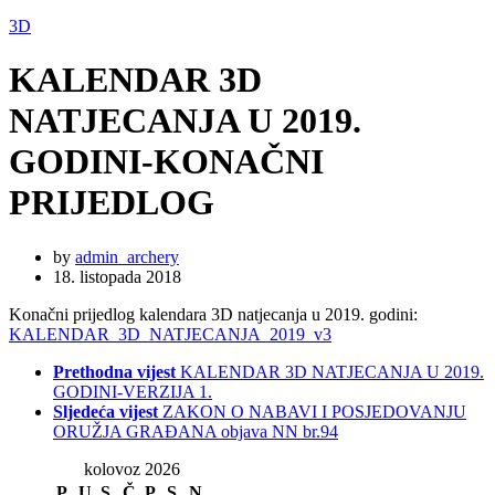
3D
KALENDAR 3D
NATJECANJA U 2019.
GODINI-KONAČNI
PRIJEDLOG
by
admin_archery
18. listopada 2018
Konačni prijedlog kalendara 3D natjecanja u 2019. godini:
KALENDAR_3D_NATJECANJA_2019_v3
Prethodna vijest
KALENDAR 3D NATJECANJA U 2019.
GODINI-VERZIJA 1.
Sljedeća vijest
ZAKON O NABAVI I POSJEDOVANJU
ORUŽJA GRAĐANA objava NN br.94
kolovoz 2026
P
U
S
Č
P
S
N