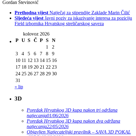
Gordan Števinović
Prethodna vijest
Natječaj za stipendije Zaklade Marin Čilić
Sljedeća vijest
Javni poziv za iskazivanje interesa za poziciju
Field izbornika Hrvatskog streličarskog saveza
kolovoz 2026
P
U
S
Č
P
S
N
1
2
3
4
5
6
7
8
9
10
11
12
13
14
15
16
17
18
19
20
21
22
23
24
25
26
27
28
29
30
31
« lip
3D
Poredak Hrvatskog 3D kupa nakon tri održana
natjecanja
01/06/2026
Poredak Hrvatskog 3D kupa nakon dva održana
natjecanja
22/05/2026
Objavljen Natjecateljski pravilnik – SAVA 3D POKAL