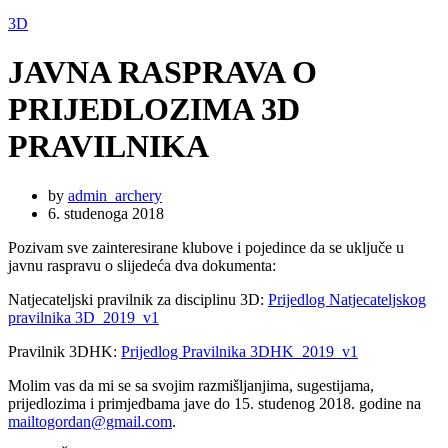
3D
JAVNA RASPRAVA O
PRIJEDLOZIMA 3D
PRAVILNIKA
by
admin_archery
6. studenoga 2018
Pozivam sve zainteresirane klubove i pojedince da se uključe u
javnu raspravu o slijedeća dva dokumenta:
Natjecateljski pravilnik za disciplinu 3D:
Prijedlog Natjecateljskog
pravilnika 3D_2019_v1
Pravilnik 3DHK:
Prijedlog Pravilnika 3DHK_2019_v1
Molim vas da mi se sa svojim razmišljanjima, sugestijama,
prijedlozima i primjedbama jave do 15. studenog 2018. godine na
mailtogordan@gmail.com
.