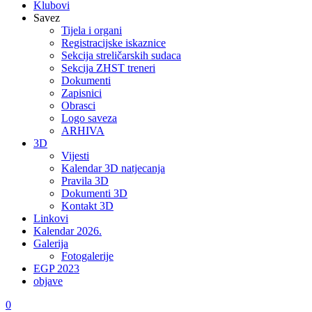
Klubovi
Savez
Tijela i organi
Registracijske iskaznice
Sekcija streličarskih sudaca
Sekcija ZHST treneri
Dokumenti
Zapisnici
Obrasci
Logo saveza
ARHIVA
3D
Vijesti
Kalendar 3D natjecanja
Pravila 3D
Dokumenti 3D
Kontakt 3D
Linkovi
Kalendar 2026.
Galerija
Fotogalerije
EGP 2023
objave
0