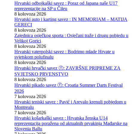
Hrvatski odbojkaški savez : Poraz od Japana naše U17
reprezentacije na SP u Čileu
8 kolovoza 2026
Hrvatski auto i karting savez : IN MEMORIAM – MATIJA
GERECI
8 kolovoza 2026
Zajednica osječkog sporta : Osječani traže i drugu pobjedu u
Velikoj Gorici
8 kolovoza 2026
Hrvatski vaterpolski savez : Bodrimo mlade Hrvate u
svjetskom polufinalu
8 kolovoza 2026
Hrvatski hrvački savez ⓕ: ZAVRŠNE PRIPREME ZA
SVJETSKO PRVENSTVO
8 kolovoza 2026
Hrvatski pikado savez ⓕ: Croatia Summer Darts Festival
2026
7 kolovoza 2026
Hrvatski teniski savez : Pavić i Arevalo krenuli pobjedom u
Montrealu
7 kolovoza 2026
Hrvatski košarkaški savez : Hrvatska ženska U14
reprezentacija poražena od aktualnih prvakinja Mađarske na
Slovenia Ballu