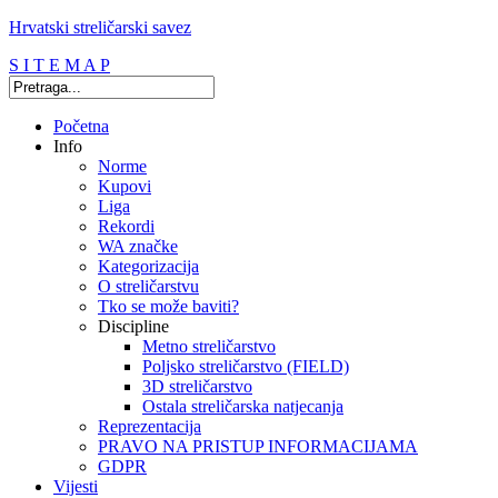
Hrvatski streličarski savez
S I T E M A P
Početna
Info
Norme
Kupovi
Liga
Rekordi
WA značke
Kategorizacija
O streličarstvu
Tko se može baviti?
Discipline
Metno streličarstvo
Poljsko streličarstvo (FIELD)
3D streličarstvo
Ostala streličarska natjecanja
Reprezentacija
PRAVO NA PRISTUP INFORMACIJAMA
GDPR
Vijesti