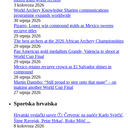
3 kolovoza 2026
World Archery Knowledge Sharing communications
programme expands worldwide
30 srpnja 2026
Pizarro, Lopez win compound golds as Mexico sweeps
recurve titles
29 srpnja 2026
The best archers at the 2026 African Archery Championships
29 srpnja 2026
Pan American gold medallists Grande, Valencia to shoot at
World Cup Final
29 srpnja 2026
Mexico retains recurve crown as El Salvador shines in
compound
28 srpnja 2026
Martin Damsbo: “Still proud to step onto that stage” – on
making another World Cup Final
27 srpnja 2026
Sportska hrvatska
Hrvatski veslački savez ⓕ: Četverac na pariće Karlo Svirčić,
Šime Ravnjak, Petar Hrkać, Roko Mijić ...
8 kolovoza 2026