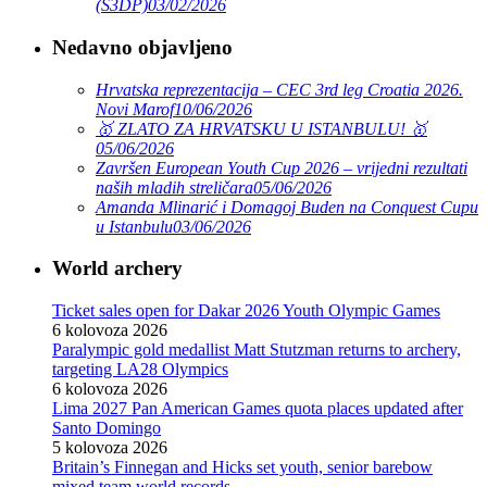
(S3DP)
03/02/2026
Nedavno objavljeno
Hrvatska reprezentacija – CEC 3rd leg Croatia 2026.
Novi Marof
10/06/2026
🥇 ZLATO ZA HRVATSKU U ISTANBULU! 🥇
05/06/2026
Završen European Youth Cup 2026 – vrijedni rezultati
naših mladih streličara
05/06/2026
Amanda Mlinarić i Domagoj Buden na Conquest Cupu
u Istanbulu
03/06/2026
World archery
Ticket sales open for Dakar 2026 Youth Olympic Games
6 kolovoza 2026
Paralympic gold medallist Matt Stutzman returns to archery,
targeting LA28 Olympics
6 kolovoza 2026
Lima 2027 Pan American Games quota places updated after
Santo Domingo
5 kolovoza 2026
Britain’s Finnegan and Hicks set youth, senior barebow
mixed team world records