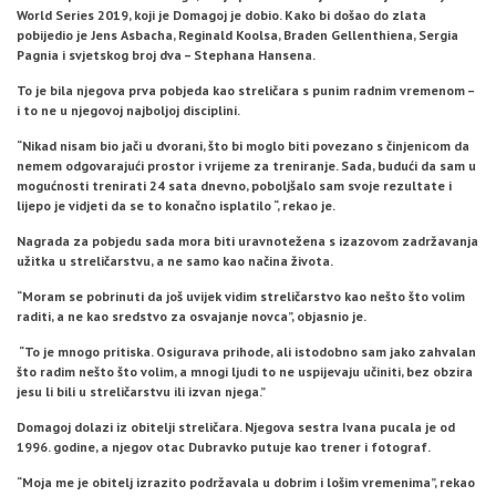
World Series 2019, koji je Domagoj je dobio. Kako bi došao do zlata
pobijedio je Jens Asbacha, Reginald Koolsa, Braden Gellenthiena, Sergia
Pagnia i svjetskog broj dva – Stephana Hansena.
To je bila njegova prva pobjeda kao streličara s punim radnim vremenom –
i to ne u njegovoj najboljoj disciplini.
“Nikad nisam bio jači u dvorani, što bi moglo biti povezano s činjenicom da
nemem odgovarajući prostor i vrijeme za treniranje. Sada, budući da sam u
mogućnosti trenirati 24 sata dnevno, poboljšalo sam svoje rezultate i
lijepo je vidjeti da se to konačno isplatilo “, rekao je.
Nagrada za pobjedu sada mora biti uravnotežena s izazovom zadržavanja
užitka u streličarstvu, a ne samo kao načina života.
“Moram se pobrinuti da još uvijek vidim streličarstvo kao nešto što volim
raditi, a ne kao sredstvo za osvajanje novca”, objasnio je.
“To je mnogo pritiska. Osigurava prihode, ali istodobno sam jako zahvalan
što radim nešto što volim, a mnogi ljudi to ne uspijevaju učiniti, bez obzira
jesu li bili u streličarstvu ili izvan njega.”
Domagoj dolazi iz obitelji streličara. Njegova sestra Ivana pucala je od
1996. godine, a njegov otac Dubravko putuje kao trener i fotograf.
“Moja me je obitelj izrazito podržavala u dobrim i lošim vremenima”, rekao