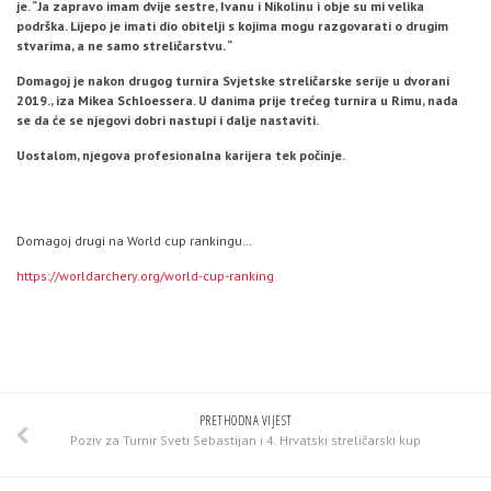
je. “Ja zapravo imam dvije sestre, Ivanu i Nikolinu i obje su mi velika
podrška. Lijepo je imati dio obitelji s kojima mogu razgovarati o drugim
stvarima, a ne samo streličarstvu. “
Domagoj je nakon drugog turnira Svjetske streličarske serije u dvorani
2019., iza Mikea Schloessera. U danima prije trećeg turnira u Rimu, nada
se da će se njegovi dobri nastupi i dalje nastaviti.
Uostalom, njegova profesionalna karijera tek počinje.
Domagoj drugi na World cup rankingu…
https://worldarchery.org/world-cup-ranking
PRETHODNA VIJEST
Poziv za Turnir Sveti Sebastijan i 4. Hrvatski streličarski kup