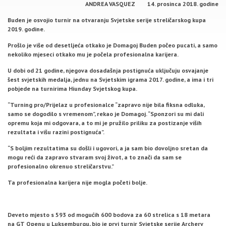
ANDREA VASQUEZ 14.
prosinca 2018. godine
Buden je osvojio turnir na otvaranju Svjetske serije streličarskog kupa
2019. godine.
Prošlo je više od desetljeća otkako je Domagoj Buden počeo pucati, a samo
nekoliko mjeseci otkako mu je počela profesionalna karijera.
U dobi od 21 godine, njegova dosadašnja postignuća uključuju osvajanje
šest svjetskih medalja, jednu na Svjetskim igrama 2017. godine, a ima i tri
pobjede na turnirima Hiunday Svjetskog kupa.
“Turning pro/Prijelaz u profesionalce “zapravo nije bila fiksna odluka,
samo se dogodilo s vremenom”, rekao je Domagoj. “Sponzori su mi dali
opremu koja mi odgovara, a to mi je pružilo priliku za postizanje viših
rezultata i višu razini postignuća”.
“S boljim rezultatima su došli i ugovori, a ja sam bio dovoljno sretan da
mogu reći da zapravo stvaram svoj život, a to znači da sam se
profesionalno okrenuo streličarstvu.”
Ta profesionalna karijera nije mogla početi bolje.
Deveto mjesto s 593 od mogućih 600 bodova za 60 strelica s 18 metara
na GT Openu u Luksemburgu, bio je prvi turnir Svjetske serije Archery