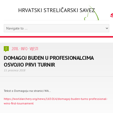
HRVATSKI STRELIČARSKI SAVEZ
2018.
·
INFO
·
VIJESTI
0
DOMAGOJ BUDEN U PROFESIONALCIMA
OSVOJIO PRVI TURNIR
15. prosinca 2018
Tekst o Domagoju na stranici WA…
https://worldarchery.org/news/165014/domagoj-buden-turns-professional-
wins-first-tournament