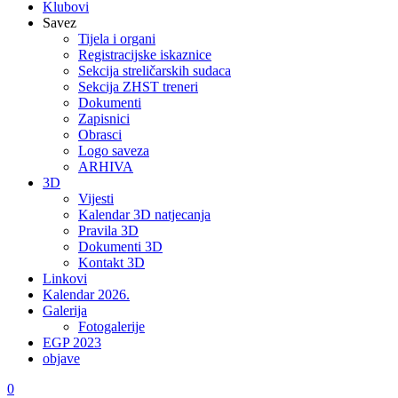
Klubovi
Savez
Tijela i organi
Registracijske iskaznice
Sekcija streličarskih sudaca
Sekcija ZHST treneri
Dokumenti
Zapisnici
Obrasci
Logo saveza
ARHIVA
3D
Vijesti
Kalendar 3D natjecanja
Pravila 3D
Dokumenti 3D
Kontakt 3D
Linkovi
Kalendar 2026.
Galerija
Fotogalerije
EGP 2023
objave
0