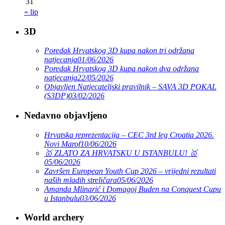
31
« lip
3D
Poredak Hrvatskog 3D kupa nakon tri održana
natjecanja
01/06/2026
Poredak Hrvatskog 3D kupa nakon dva održana
natjecanja
22/05/2026
Objavljen Natjecateljski pravilnik – SAVA 3D POKAL
(S3DP)
03/02/2026
Nedavno objavljeno
Hrvatska reprezentacija – CEC 3rd leg Croatia 2026.
Novi Marof
10/06/2026
🥇 ZLATO ZA HRVATSKU U ISTANBULU! 🥇
05/06/2026
Završen European Youth Cup 2026 – vrijedni rezultati
naših mladih streličara
05/06/2026
Amanda Mlinarić i Domagoj Buden na Conquest Cupu
u Istanbulu
03/06/2026
World archery