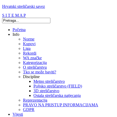
Hrvatski streličarski savez
S I T E M A P
Početna
Info
Norme
Kupovi
Liga
Rekordi
WA značke
Kategorizacija
O streličarstvu
Tko se može baviti?
Discipline
Metno streličarstvo
Poljsko streličarstvo (FIELD)
3D streličarstvo
Ostala streličarska natjecanja
Reprezentacija
PRAVO NA PRISTUP INFORMACIJAMA
GDPR
Vijesti