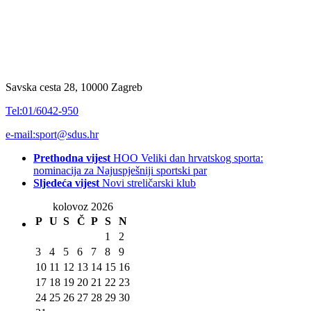
Savska cesta 28, 10000 Zagreb
Tel:01/6042-950
e-mail:sport@sdus.hr
Prethodna vijest
HOO Veliki dan hrvatskog sporta:
nominacija za Najuspješniji sportski par
Sljedeća vijest
Novi streličarski klub
kolovoz 2026
P
U
S
Č
P
S
N
1
2
3
4
5
6
7
8
9
10
11
12
13
14
15
16
17
18
19
20
21
22
23
24
25
26
27
28
29
30