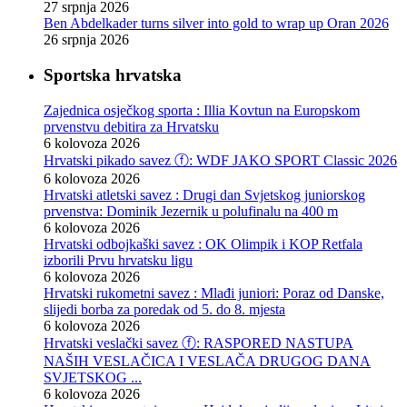
27 srpnja 2026
Ben Abdelkader turns silver into gold to wrap up Oran 2026
26 srpnja 2026
Sportska hrvatska
Zajednica osječkog sporta : Illia Kovtun na Europskom
prvenstvu debitira za Hrvatsku
6 kolovoza 2026
Hrvatski pikado savez ⓕ: WDF JAKO SPORT Classic 2026
6 kolovoza 2026
Hrvatski atletski savez : Drugi dan Svjetskog juniorskog
prvenstva: Dominik Jezernik u polufinalu na 400 m
6 kolovoza 2026
Hrvatski odbojkaški savez : OK Olimpik i KOP Retfala
izborili Prvu hrvatsku ligu
6 kolovoza 2026
Hrvatski rukometni savez : Mlađi juniori: Poraz od Danske,
slijedi borba za poredak od 5. do 8. mjesta
6 kolovoza 2026
Hrvatski veslački savez ⓕ: RASPORED NASTUPA
NAŠIH VESLAČICA I VESLAČA DRUGOG DANA
SVJETSKOG ...
6 kolovoza 2026