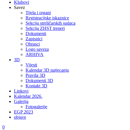
Klubovi
Savez
Tijela i organi
Registracijske iskaznice
Sekcija streličarskih sudaca
Sekcija ZHST treneri
Dokumenti
Zapisnici
Obrasci
Logo saveza
ARHIVA
3D
Vijesti
Kalendar 3D natjecanja
Pravila 3D
Dokumenti 3D
Kontakt 3D
Linkovi
Kalendar 2026.
Galerija
Fotogalerije
EGP 2023
objave
0