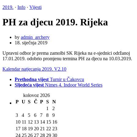
2019.
·
Info
·
Vijesti
PH za djecu 2019. Rijeka
by
admin_archery
18. siječnja 2019
Upravni odbor je prema zamolbi SK Rijeka na e-sjednici održanoj
17.01.2019. odobrio promjenu termina PH za djecu na 10.03.2019.
Kalendar natjecanja 2019. V2.10
Prethodna vijest
Turnir u Čakovcu
Sljedeća vijest
Nimes 4. Indoor World Series
kolovoz 2026
P
U
S
Č
P
S
N
1
2
3
4
5
6
7
8
9
10
11
12
13
14
15
16
17
18
19
20
21
22
23
24
25
26
27
28
29
30