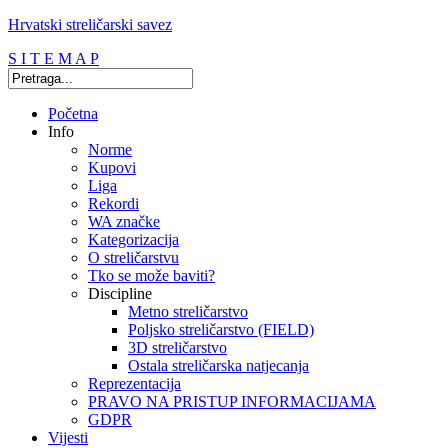
Hrvatski streličarski savez
S I T E M A P
Početna
Info
Norme
Kupovi
Liga
Rekordi
WA značke
Kategorizacija
O streličarstvu
Tko se može baviti?
Discipline
Metno streličarstvo
Poljsko streličarstvo (FIELD)
3D streličarstvo
Ostala streličarska natjecanja
Reprezentacija
PRAVO NA PRISTUP INFORMACIJAMA
GDPR
Vijesti