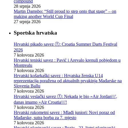
compound
28 srpnja 2026
Martin Damsbo: “Still proud to step onto that stage” – on
making another World Cup Final
27 srpnja 2026
Sportska hrvatska
Hrvatski pikado savez ⓕ: Croatia Summer Darts Festival
2026
7 kolovoza 2026
Hrvatski teniski savez : Pavić i Arevalo krenuli pobjedom u
Montrealu
7 kolovoza 2026
Hrvatski košarkaški savez : Hrvatska ženska U14
reprezentacija poražena od aktualnih prvakinja Mađarske na
Slovenia Ballu
7 kolovoza 2026
Hrvatski veslački savez ⓕ: Nekada je bio »Air Jordan\\\',
danas imamo »Air Croatia\\\'!
7 kolovoza 2026
Hrvatski rukometni savez : Mlađi juniori: Novi poraz od
Mađarske, sutra borba za 7. mjesto
7 kolovoza 2026
Hrvatski planinarski savez : Poziv - 23. ljetni planinarski