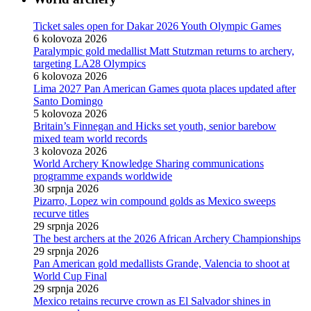
Ticket sales open for Dakar 2026 Youth Olympic Games
6 kolovoza 2026
Paralympic gold medallist Matt Stutzman returns to archery,
targeting LA28 Olympics
6 kolovoza 2026
Lima 2027 Pan American Games quota places updated after
Santo Domingo
5 kolovoza 2026
Britain’s Finnegan and Hicks set youth, senior barebow
mixed team world records
3 kolovoza 2026
World Archery Knowledge Sharing communications
programme expands worldwide
30 srpnja 2026
Pizarro, Lopez win compound golds as Mexico sweeps
recurve titles
29 srpnja 2026
The best archers at the 2026 African Archery Championships
29 srpnja 2026
Pan American gold medallists Grande, Valencia to shoot at
World Cup Final
29 srpnja 2026
Mexico retains recurve crown as El Salvador shines in