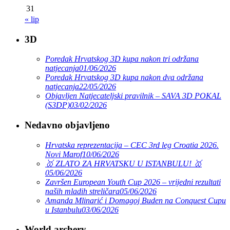
31
« lip
3D
Poredak Hrvatskog 3D kupa nakon tri održana
natjecanja
01/06/2026
Poredak Hrvatskog 3D kupa nakon dva održana
natjecanja
22/05/2026
Objavljen Natjecateljski pravilnik – SAVA 3D POKAL
(S3DP)
03/02/2026
Nedavno objavljeno
Hrvatska reprezentacija – CEC 3rd leg Croatia 2026.
Novi Marof
10/06/2026
🥇 ZLATO ZA HRVATSKU U ISTANBULU! 🥇
05/06/2026
Završen European Youth Cup 2026 – vrijedni rezultati
naših mladih streličara
05/06/2026
Amanda Mlinarić i Domagoj Buden na Conquest Cupu
u Istanbulu
03/06/2026
World archery