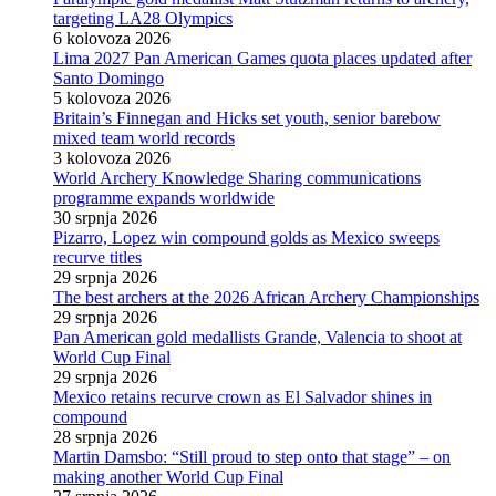
targeting LA28 Olympics
6 kolovoza 2026
Lima 2027 Pan American Games quota places updated after
Santo Domingo
5 kolovoza 2026
Britain’s Finnegan and Hicks set youth, senior barebow
mixed team world records
3 kolovoza 2026
World Archery Knowledge Sharing communications
programme expands worldwide
30 srpnja 2026
Pizarro, Lopez win compound golds as Mexico sweeps
recurve titles
29 srpnja 2026
The best archers at the 2026 African Archery Championships
29 srpnja 2026
Pan American gold medallists Grande, Valencia to shoot at
World Cup Final
29 srpnja 2026
Mexico retains recurve crown as El Salvador shines in
compound
28 srpnja 2026
Martin Damsbo: “Still proud to step onto that stage” – on
making another World Cup Final