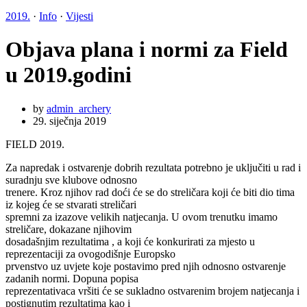
2019.
·
Info
·
Vijesti
Objava plana i normi za Field
u 2019.godini
by
admin_archery
29. siječnja 2019
FIELD 2019.
Za napredak i ostvarenje dobrih rezultata potrebno je uključiti u rad i
suradnju sve klubove odnosno
trenere. Kroz njihov rad doći će se do streličara koji će biti dio tima
iz kojeg će se stvarati streličari
spremni za izazove velikih natjecanja. U ovom trenutku imamo
streličare, dokazane njihovim
dosadašnjim rezultatima , a koji će konkurirati za mjesto u
reprezentaciji za ovogodišnje Europsko
prvenstvo uz uvjete koje postavimo pred njih odnosno ostvarenje
zadanih normi. Dopuna popisa
reprezentativaca vršiti će se sukladno ostvarenim brojem natjecanja i
postignutim rezultatima kao i