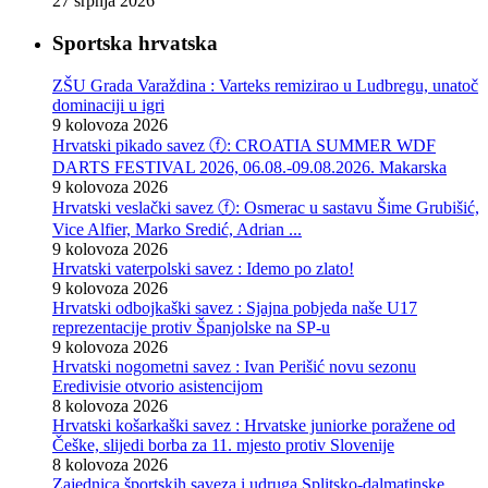
27 srpnja 2026
Sportska hrvatska
ZŠU Grada Varaždina : Varteks remizirao u Ludbregu, unatoč
dominaciji u igri
9 kolovoza 2026
Hrvatski pikado savez ⓕ: CROATIA SUMMER WDF
DARTS FESTIVAL 2026, 06.08.-09.08.2026. Makarska
9 kolovoza 2026
Hrvatski veslački savez ⓕ: Osmerac u sastavu Šime Grubišić,
Vice Alfier, Marko Sredić, Adrian ...
9 kolovoza 2026
Hrvatski vaterpolski savez : Idemo po zlato!
9 kolovoza 2026
Hrvatski odbojkaški savez : Sjajna pobjeda naše U17
reprezentacije protiv Španjolske na SP-u
9 kolovoza 2026
Hrvatski nogometni savez : Ivan Perišić novu sezonu
Eredivisie otvorio asistencijom
8 kolovoza 2026
Hrvatski košarkaški savez : Hrvatske juniorke poražene od
Češke, slijedi borba za 11. mjesto protiv Slovenije
8 kolovoza 2026
Zajednica športskih saveza i udruga Splitsko-dalmatinske