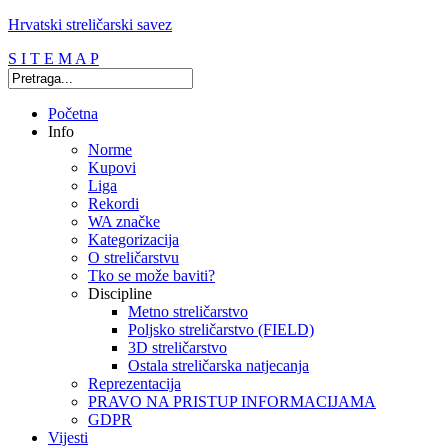
Hrvatski streličarski savez
S I T E M A P
Početna
Info
Norme
Kupovi
Liga
Rekordi
WA značke
Kategorizacija
O streličarstvu
Tko se može baviti?
Discipline
Metno streličarstvo
Poljsko streličarstvo (FIELD)
3D streličarstvo
Ostala streličarska natjecanja
Reprezentacija
PRAVO NA PRISTUP INFORMACIJAMA
GDPR
Vijesti