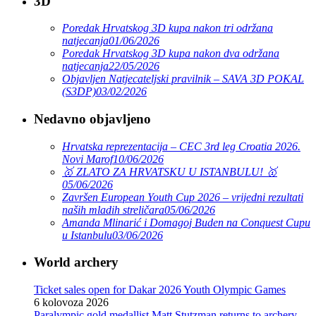
3D
Poredak Hrvatskog 3D kupa nakon tri održana
natjecanja
01/06/2026
Poredak Hrvatskog 3D kupa nakon dva održana
natjecanja
22/05/2026
Objavljen Natjecateljski pravilnik – SAVA 3D POKAL
(S3DP)
03/02/2026
Nedavno objavljeno
Hrvatska reprezentacija – CEC 3rd leg Croatia 2026.
Novi Marof
10/06/2026
🥇 ZLATO ZA HRVATSKU U ISTANBULU! 🥇
05/06/2026
Završen European Youth Cup 2026 – vrijedni rezultati
naših mladih streličara
05/06/2026
Amanda Mlinarić i Domagoj Buden na Conquest Cupu
u Istanbulu
03/06/2026
World archery
Ticket sales open for Dakar 2026 Youth Olympic Games
6 kolovoza 2026
Paralympic gold medallist Matt Stutzman returns to archery,