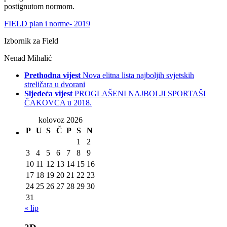
postignutom normom.
FIELD plan i norme- 2019
Izbornik za Field
Nenad Mihalić
Prethodna vijest
Nova elitna lista najboljih svjetskih
streličara u dvorani
Sljedeća vijest
PROGLAŠENI NAJBOLJI SPORTAŠI
ČAKOVCA u 2018.
kolovoz 2026
P
U
S
Č
P
S
N
1
2
3
4
5
6
7
8
9
10
11
12
13
14
15
16
17
18
19
20
21
22
23
24
25
26
27
28
29
30
31
« lip