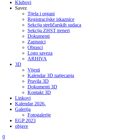
Klubovi
Savez
Tijela i organi
Registracijske iskaznice
Sekcija streličarskih sudaca
Sekcija ZHST treneri
Dokumenti
Zapisnici
Obrasci
Logo saveza
ARHIVA
3D
Vijesti
Kalendar 3D natjecanja
Pravila 3D
Dokumenti 3D
Kontakt 3D
Linkovi
Kalendar 2026.
Galerija
Fotogalerije
EGP 2023
objave
0