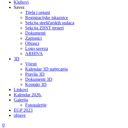
Klubovi
Savez
Tijela i organi
Registracijske iskaznice
Sekcija streličarskih sudaca
Sekcija ZHST treneri
Dokumenti
Zapisnici
Obrasci
Logo saveza
ARHIVA
3D
Vijesti
Kalendar 3D natjecanja
Pravila 3D
Dokumenti 3D
Kontakt 3D
Linkovi
Kalendar 2026.
Galerija
Fotogalerije
EGP 2023
objave
0