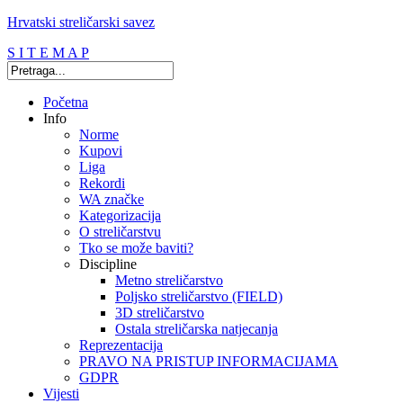
Hrvatski streličarski savez
S I T E M A P
Početna
Info
Norme
Kupovi
Liga
Rekordi
WA značke
Kategorizacija
O streličarstvu
Tko se može baviti?
Discipline
Metno streličarstvo
Poljsko streličarstvo (FIELD)
3D streličarstvo
Ostala streličarska natjecanja
Reprezentacija
PRAVO NA PRISTUP INFORMACIJAMA
GDPR
Vijesti