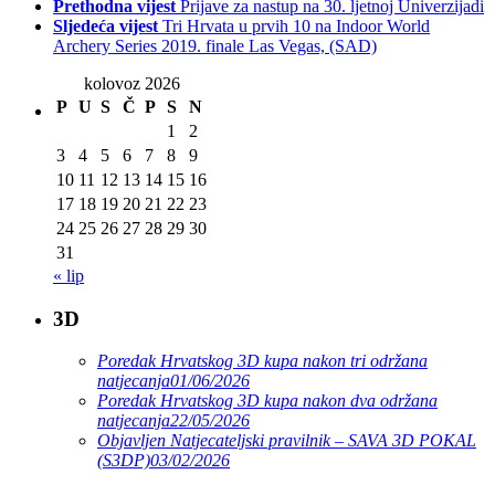
Prethodna vijest
Prijave za nastup na 30. ljetnoj Univerzijadi
Sljedeća vijest
Tri Hrvata u prvih 10 na Indoor World
Archery Series 2019. finale Las Vegas, (SAD)
kolovoz 2026
P
U
S
Č
P
S
N
1
2
3
4
5
6
7
8
9
10
11
12
13
14
15
16
17
18
19
20
21
22
23
24
25
26
27
28
29
30
31
« lip
3D
Poredak Hrvatskog 3D kupa nakon tri održana
natjecanja
01/06/2026
Poredak Hrvatskog 3D kupa nakon dva održana
natjecanja
22/05/2026
Objavljen Natjecateljski pravilnik – SAVA 3D POKAL
(S3DP)
03/02/2026