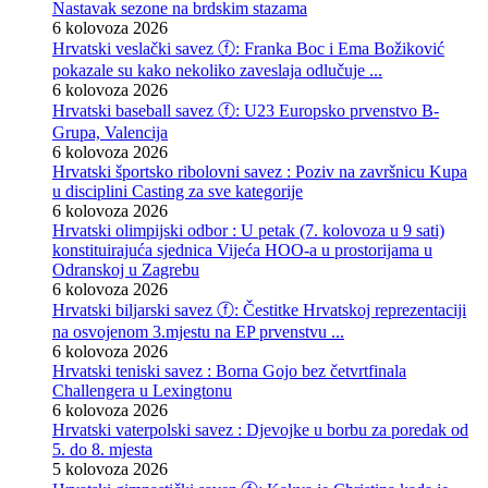
Nastavak sezone na brdskim stazama
6 kolovoza 2026
Hrvatski veslački savez ⓕ: Franka Boc i Ema Božiković
pokazale su kako nekoliko zaveslaja odlučuje ...
6 kolovoza 2026
Hrvatski baseball savez ⓕ: U23 Europsko prvenstvo B-
Grupa, Valencija
6 kolovoza 2026
Hrvatski športsko ribolovni savez : Poziv na završnicu Kupa
u disciplini Casting za sve kategorije
6 kolovoza 2026
Hrvatski olimpijski odbor : U petak (7. kolovoza u 9 sati)
konstituirajuća sjednica Vijeća HOO-a u prostorijama u
Odranskoj u Zagrebu
6 kolovoza 2026
Hrvatski biljarski savez ⓕ: Čestitke Hrvatskoj reprezentaciji
na osvojenom 3.mjestu na EP prvenstvu ...
6 kolovoza 2026
Hrvatski teniski savez : Borna Gojo bez četvrtfinala
Challengera u Lexingtonu
6 kolovoza 2026
Hrvatski vaterpolski savez : Djevojke u borbu za poredak od
5. do 8. mjesta
5 kolovoza 2026