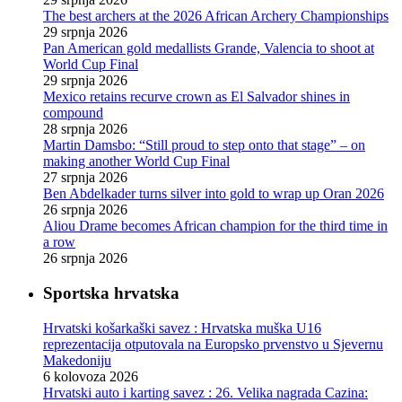
The best archers at the 2026 African Archery Championships
29 srpnja 2026
Pan American gold medallists Grande, Valencia to shoot at
World Cup Final
29 srpnja 2026
Mexico retains recurve crown as El Salvador shines in
compound
28 srpnja 2026
Martin Damsbo: “Still proud to step onto that stage” – on
making another World Cup Final
27 srpnja 2026
Ben Abdelkader turns silver into gold to wrap up Oran 2026
26 srpnja 2026
Aliou Drame becomes African champion for the third time in
a row
26 srpnja 2026
Sportska hrvatska
Hrvatski košarkaški savez : Hrvatska muška U16
reprezentacija otputovala na Europsko prvenstvo u Sjevernu
Makedoniju
6 kolovoza 2026
Hrvatski auto i karting savez : 26. Velika nagrada Cazina: