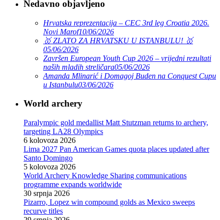
Nedavno objavljeno
Hrvatska reprezentacija – CEC 3rd leg Croatia 2026.
Novi Marof
10/06/2026
🥇 ZLATO ZA HRVATSKU U ISTANBULU! 🥇
05/06/2026
Završen European Youth Cup 2026 – vrijedni rezultati
naših mladih streličara
05/06/2026
Amanda Mlinarić i Domagoj Buden na Conquest Cupu
u Istanbulu
03/06/2026
World archery
Paralympic gold medallist Matt Stutzman returns to archery,
targeting LA28 Olympics
6 kolovoza 2026
Lima 2027 Pan American Games quota places updated after
Santo Domingo
5 kolovoza 2026
World Archery Knowledge Sharing communications
programme expands worldwide
30 srpnja 2026
Pizarro, Lopez win compound golds as Mexico sweeps
recurve titles
29 srpnja 2026