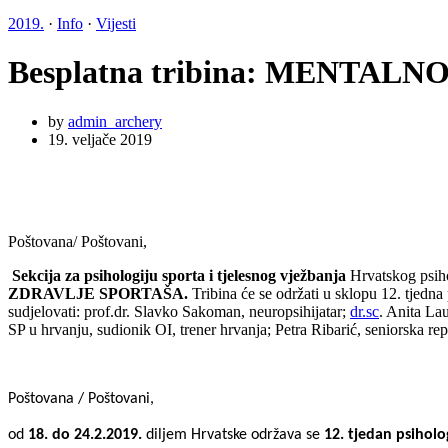
2019.
·
Info
·
Vijesti
Besplatna tribina: MENTA
by
admin_archery
19. veljače 2019
Poštovana/ Poštovani,
Sekcija za psihologiju sporta i tjelesnog vježbanja
Hrvatskog psih
ZDRAVLJE SPORTAŠA.
Tribina će se održati u sklopu 12. tjedna
sudjelovati: prof.dr. Slavko Sakoman, neuropsihijatar;
dr.sc
. Anita La
SP u hrvanju, sudionik OI, trener hrvanja; Petra Ribarić, seniorska rep
Poštovana / Poštovani,
od
18. do 24.2.2019.
diljem Hrvatske održava se
12. tjedan psiholo