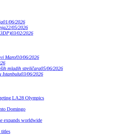
ja
01/06/2026
nja
22/05/2026
(S3DP)
03/02/2026
ovi Marof
10/06/2026
026
ših mladih streličara
05/06/2026
 Istanbulu
03/06/2026
argeting LA28 Olympics
anto Domingo
e expands worldwide
itles