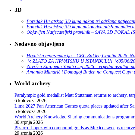
3D
Poredak Hrvatskog 3D kupa nakon tri održana natjecan
Poredak Hrvatskog 3D kupa nakon dva održana natjeca
Objavljen Natjecateljski pravilnik – SAVA 3D POKAL 
Nedavno objavljeno
Hrvatska reprezentacija – CEC 3rd leg Croatia 2026. N
🥇 ZLATO ZA HRVATSKU U ISTANBULU! 🥇
05/06/2
Završen European Youth Cup 2026 – vrijedni rezultati na
Amanda Mlinarić i Domagoj Buden na Conquest Cupu u
World archery
Paralympic gold medallist Matt Stutzman returns to archery, t
6 kolovoza 2026
Lima 2027 Pan American Games quota places updated after S
5 kolovoza 2026
World Archery Knowledge Sharing communications programm
30 srpnja 2026
Pizarro, Lopez win compound golds as Mexico sweeps recurve t
29 srpnja 2026