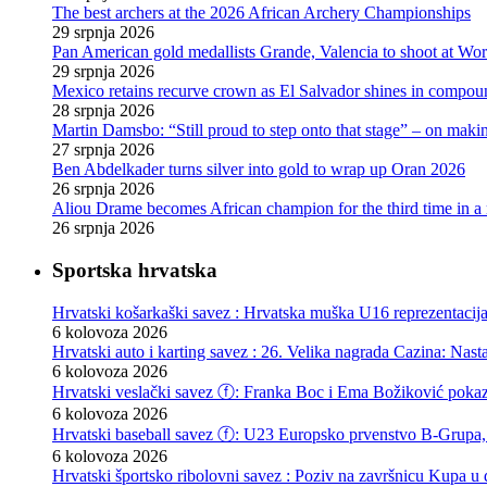
The best archers at the 2026 African Archery Championships
29 srpnja 2026
Pan American gold medallists Grande, Valencia to shoot at Wo
29 srpnja 2026
Mexico retains recurve crown as El Salvador shines in compou
28 srpnja 2026
Martin Damsbo: “Still proud to step onto that stage” – on mak
27 srpnja 2026
Ben Abdelkader turns silver into gold to wrap up Oran 2026
26 srpnja 2026
Aliou Drame becomes African champion for the third time in a
26 srpnja 2026
Sportska hrvatska
Hrvatski košarkaški savez : Hrvatska muška U16 reprezentacij
6 kolovoza 2026
Hrvatski auto i karting savez : 26. Velika nagrada Cazina: Nas
6 kolovoza 2026
Hrvatski veslački savez ⓕ: Franka Boc i Ema Božiković pokazal
6 kolovoza 2026
Hrvatski baseball savez ⓕ: U23 Europsko prvenstvo B-Grupa, 
6 kolovoza 2026
Hrvatski športsko ribolovni savez : Poziv na završnicu Kupa u d