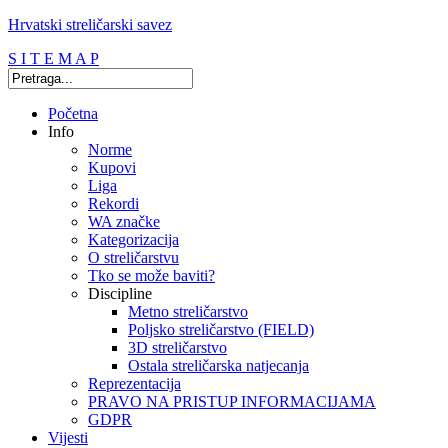
Hrvatski streličarski savez
S I T E M A P
Početna
Info
Norme
Kupovi
Liga
Rekordi
WA značke
Kategorizacija
O streličarstvu
Tko se može baviti?
Discipline
Metno streličarstvo
Poljsko streličarstvo (FIELD)
3D streličarstvo
Ostala streličarska natjecanja
Reprezentacija
PRAVO NA PRISTUP INFORMACIJAMA
GDPR
Vijesti