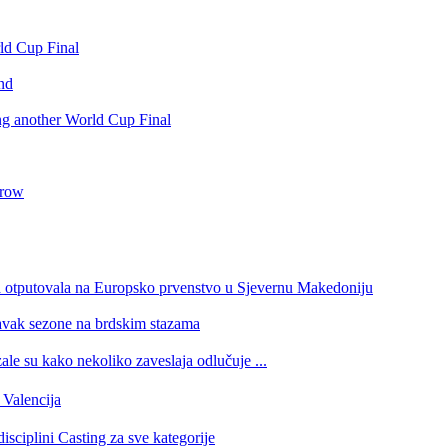
rld Cup Final
nd
ing another World Cup Final
 row
a otputovala na Europsko prvenstvo u Sjevernu Makedoniju
tavak sezone na brdskim stazama
e su kako nekoliko zaveslaja odlučuje ...
Valencija
isciplini Casting za sve kategorije