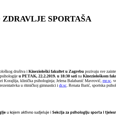
LNO ZDRAVLJE SPORTAŠA
ološkog društva i
Kineziološki fakultet u Zagrebu
pozivaju sve zainte
 psihologije
u PETAK, 22.2.2019. u 18:30
sati
na
Kineziološkom fak
uri Korajlija, klinička psihologinja; Jelena Balabanić Mavrović,
mr.sc
. 
rezentativka u ritmičkoj gimnastici i
dr.sc
. Renata Barić, sportska psiho
gije
u kojem aktivno sudjeluje i
Sekcija za psihologiju sporta i tjele