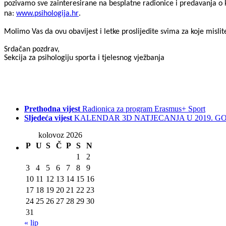
pozivamo sve zainteresirane na besplatne radionice i predavanja o ko
na:
www.psihologija.hr
.
Molimo Vas da ovu obavijest i letke proslijedite svima za koje mislite
Srdačan pozdrav,
Sekcija za psihologiju sporta i tjelesnog vježbanja
Prethodna vijest
Radionica za program Erasmus+ Sport
Sljedeća vijest
KALENDAR 3D NATJECANJA U 2019. GO
kolovoz 2026
P
U
S
Č
P
S
N
1
2
3
4
5
6
7
8
9
10
11
12
13
14
15
16
17
18
19
20
21
22
23
24
25
26
27
28
29
30
31
« lip