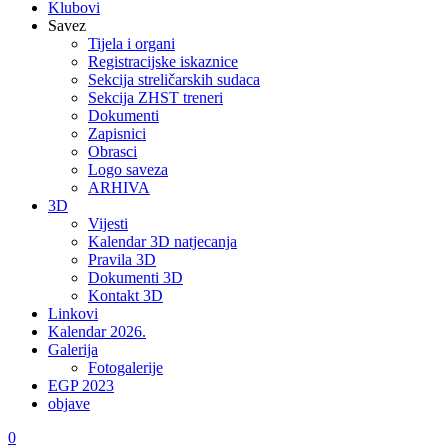
Klubovi
Savez
Tijela i organi
Registracijske iskaznice
Sekcija streličarskih sudaca
Sekcija ZHST treneri
Dokumenti
Zapisnici
Obrasci
Logo saveza
ARHIVA
3D
Vijesti
Kalendar 3D natjecanja
Pravila 3D
Dokumenti 3D
Kontakt 3D
Linkovi
Kalendar 2026.
Galerija
Fotogalerije
EGP 2023
objave
0