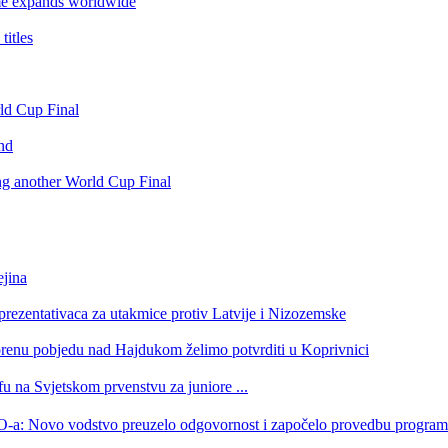
e expands worldwide
itles
rld Cup Final
nd
ing another World Cup Final
jina
eprezentativaca za utakmice protiv Latvije i Nizozemske
orenu pobjedu nad Hajdukom želimo potvrditi u Koprivnici
u na Svjetskom prvenstvu za juniore ...
 HOO-a: Novo vodstvo preuzelo odgovornost i započelo provedbu progr