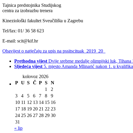
Tajnica predstojnika Studijskog
centra za izobrazbu trenera
Kineziološki fakultet Sveučilišta u Zagrebu
Tel/fax: 01/ 36 58 623
E-mail: scit@kif.hr
Obavijest o natječaju za upis na pssitscituak_2019_20_
Prethodna vijest
Dvije srebrne medalje olimpijski luk, Tihan
Sljedeća vijest
5. mjesto Amanda Mlinarić nakon 1. u kvalifik
kolovoz 2026
P
U
S
Č
P
S
N
1
2
3
4
5
6
7
8
9
10
11
12
13
14
15
16
17
18
19
20
21
22
23
24
25
26
27
28
29
30
31
« lip