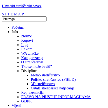
Hrvatski streličarski savez
S I T E M A P
Početna
Info
Norme
Kupovi
Liga
Rekordi
WA značke
Kategorizacija
O streličarstvu
Tko se može baviti?
Discipline
Metno streličarstvo
Poljsko streličarstvo (FIELD)
3D streličarstvo
Ostala streličarska natjecanja
Reprezentacija
PRAVO NA PRISTUP INFORMACIJAMA
GDPR
Vijesti