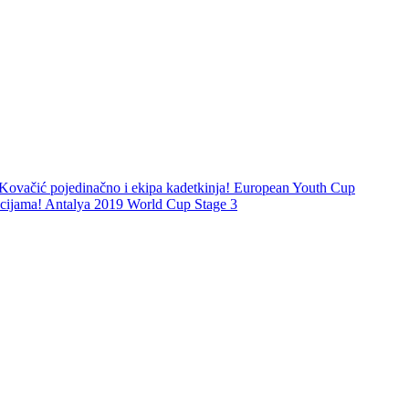
a Kovačić pojedinačno i ekipa kadetkinja! European Youth Cup
acijama! Antalya 2019 World Cup Stage 3