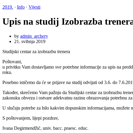
2019.
·
Info
·
Vijesti
Upis na studij Izobrazba trener
by
admin_archery
21. svibnja 2019
Studijski centar za izobrazbu trenera
Poštovani,
u privitku Vam dostavljamo sve potrebne informacije za upis na preddi
roku.
Posebno ističemo da će se prijave na studij odvijati od 3.6. do 7.6.20
Također, skrećemo Vam pažnju da Studijski centar za izobrazbu trene
zakonsku obvezu i ostvare adekvatnu razinu obrazovanja potrebnu za 
U slučaju potrebe za bilo kakvim dopunskim informacijama, možete nas 
S poštovanjem, lijepi pozdrav,
Ivana Degirmendžić, univ. bacc. praesc. educ.