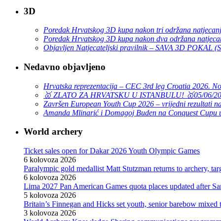
3D
Poredak Hrvatskog 3D kupa nakon tri održana natjecan
Poredak Hrvatskog 3D kupa nakon dva održana natjeca
Objavljen Natjecateljski pravilnik – SAVA 3D POKAL 
Nedavno objavljeno
Hrvatska reprezentacija – CEC 3rd leg Croatia 2026. N
🥇 ZLATO ZA HRVATSKU U ISTANBULU! 🥇
05/06/2
Završen European Youth Cup 2026 – vrijedni rezultati na
Amanda Mlinarić i Domagoj Buden na Conquest Cupu u
World archery
Ticket sales open for Dakar 2026 Youth Olympic Games
6 kolovoza 2026
Paralympic gold medallist Matt Stutzman returns to archery, t
6 kolovoza 2026
Lima 2027 Pan American Games quota places updated after S
5 kolovoza 2026
Britain’s Finnegan and Hicks set youth, senior barebow mixed 
3 kolovoza 2026