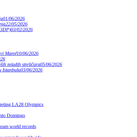
ja
01/06/2026
nja
22/05/2026
(S3DP)
03/02/2026
ovi Marof
10/06/2026
026
ših mladih streličara
05/06/2026
 Istanbulu
03/06/2026
argeting LA28 Olympics
anto Domingo
team world records