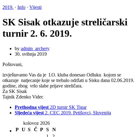
2019.
·
Info
·
Vijesti
SK Sisak otkazuje streličarski
turnir 2. 6. 2019.
by
admin_archery
30. svibnja 2019
Poštovani,
izvještavamo Vas da je I.O. kluba donesao Odluku kojom se
otkazuje natjecanje koje se trebalo održati u Sisku dana 02.06.2019.
godine, zbog vrlo slabe prijave streličara.
Za SK Sisak
Tajnik Zdenko Videc
Prethodna vijest
2D turnir SK Tigar
Sljedeća vijest
2. CEC 2019. Petišovci, Slovenija
kolovoz 2026
P
U
S
Č
P
S
N
1
2