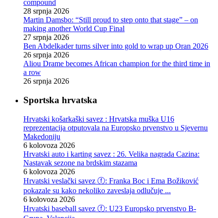
compound
28 srpnja 2026
Martin Damsbo: “Still proud to step onto that stage” – on
making another World Cup Final
27 srpnja 2026
Ben Abdelkader turns silver into gold to wrap up Oran 2026
26 srpnja 2026
Aliou Drame becomes African champion for the third time in
a row
26 srpnja 2026
Sportska hrvatska
Hrvatski košarkaški savez : Hrvatska muška U16
reprezentacija otputovala na Europsko prvenstvo u Sjevernu
Makedoniju
6 kolovoza 2026
Hrvatski auto i karting savez : 26. Velika nagrada Cazina:
Nastavak sezone na brdskim stazama
6 kolovoza 2026
Hrvatski veslački savez ⓕ: Franka Boc i Ema Božiković
pokazale su kako nekoliko zaveslaja odlučuje ...
6 kolovoza 2026
Hrvatski baseball savez ⓕ: U23 Europsko prvenstvo B-