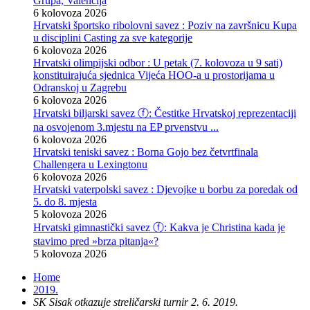
Grupa, Valencija
6 kolovoza 2026
Hrvatski športsko ribolovni savez : Poziv na završnicu Kupa
u disciplini Casting za sve kategorije
6 kolovoza 2026
Hrvatski olimpijski odbor : U petak (7. kolovoza u 9 sati)
konstituirajuća sjednica Vijeća HOO-a u prostorijama u
Odranskoj u Zagrebu
6 kolovoza 2026
Hrvatski biljarski savez ⓕ: Čestitke Hrvatskoj reprezentaciji
na osvojenom 3.mjestu na EP prvenstvu ...
6 kolovoza 2026
Hrvatski teniski savez : Borna Gojo bez četvrtfinala
Challengera u Lexingtonu
6 kolovoza 2026
Hrvatski vaterpolski savez : Djevojke u borbu za poredak od
5. do 8. mjesta
5 kolovoza 2026
Hrvatski gimnastički savez ⓕ: Kakva je Christina kada je
stavimo pred »brza pitanja«?
5 kolovoza 2026
Home
2019.
SK Sisak otkazuje streličarski turnir 2. 6. 2019.