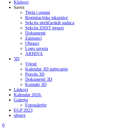
Klubovi
Savez
Tijela i organi
Registracijske iskaznice
Sekcija streličarskih sudaca
Sekcija ZHST treneri
Dokumenti
Zapisnici
Obrasci
Logo saveza
ARHIVA
3D
Vijesti
Kalendar 3D natjecanja
Pravila 3D
Dokumenti 3D
Kontakt 3D
Linkovi
Kalendar 2026.
Galerija
Fotogalerije
EGP 2023
objave
0