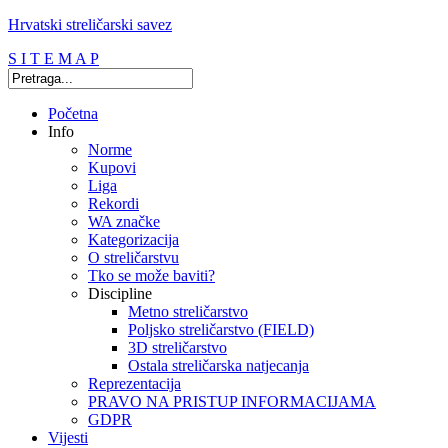
Hrvatski streličarski savez
S I T E M A P
Početna
Info
Norme
Kupovi
Liga
Rekordi
WA značke
Kategorizacija
O streličarstvu
Tko se može baviti?
Discipline
Metno streličarstvo
Poljsko streličarstvo (FIELD)
3D streličarstvo
Ostala streličarska natjecanja
Reprezentacija
PRAVO NA PRISTUP INFORMACIJAMA
GDPR
Vijesti