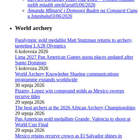
naših mladih streličara
05/06/2026
Amanda Mlinarić i Domagoj Buden na Conquest Cupu
u Istanbulu
03/06/2026
World archery
Paralympic gold medallist Matt Stutzman returns to archery,
targeting LA28 Olympics
6 kolovoza 2026
Lima 2027 Pan American Games quota places updated after
Santo Domingo
5 kolovoza 2026
World Archery Knowledge Sharing communications
programme expands worldwide
30 srpnja 2026
Pizarro, Lopez win compound golds as Mexico sweeps
recurve titles
29 srpnja 2026
The best archers at the 2026 African Archery Championships
29 srpnja 2026
Pan American gold medallists Grande, Valencia to shoot at
World Cup Final
29 srpnja 2026
Mexico retains recurve crown as El Salvador shines in