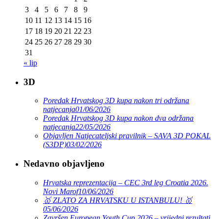
3
4
5
6
7
8
9
10
11
12
13
14
15
16
17
18
19
20
21
22
23
24
25
26
27
28
29
30
31
« lip
3D
Poredak Hrvatskog 3D kupa nakon tri održana
natjecanja
01/06/2026
Poredak Hrvatskog 3D kupa nakon dva održana
natjecanja
22/05/2026
Objavljen Natjecateljski pravilnik – SAVA 3D POKAL
(S3DP)
03/02/2026
Nedavno objavljeno
Hrvatska reprezentacija – CEC 3rd leg Croatia 2026.
Novi Marof
10/06/2026
🥇 ZLATO ZA HRVATSKU U ISTANBULU! 🥇
05/06/2026
Završen European Youth Cup 2026 – vrijedni rezultati