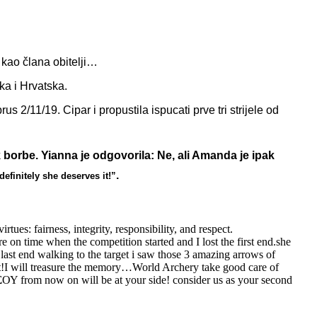
i kao člana obitelji…
ka i Hrvatska.
 2/11/19. Cipar i propustila ispucati prve tri strijele od
ak borbe. Yianna je odgovorila: Ne, ali Amanda je ipak
.
 definitely she deserves it!”
tues: fairness, integrity, responsibility, and respect.
e on time when the competition started and I lost the first end.she
 last end walking to the target i saw those 3 amazing arrows of
nt!I will treasure the memory…World Archery take good care of
om now on will be at your side! consider us as your second