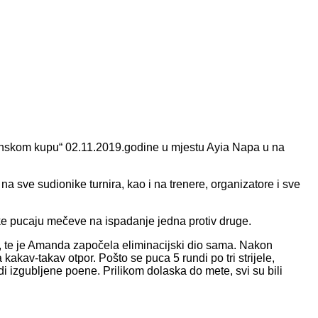
ranskom kupu“ 02.11.2019.godine u mjestu Ayia Napa u na
a sve sudionike turnira, kao i na trenere, organizatore i sve
čarke pucaju mečeve na ispadanje jedna protiv druge.
nja, te je Amanda započela eliminacijski dio sama. Nakon
akav-takav otpor. Pošto se puca 5 rundi po tri strijele,
i izgubljene poene. Prilikom dolaska do mete, svi su bili