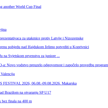
ing another World Cup Final
jina
eprezentativaca za utakmice protiv Latvije i Nizozemske
orenu pobjedu nad Hajdukom želimo potvrditi u Koprivnici
u na Svjetskom prvenstvu za juniore ...
 HOO-a: Novo vodstvo preuzelo odgovornost i započelo provedbu progr
Valencija
ESTIVAL 2026, 06.08.-09.08.2026. Makarska
 nad Brazilom na otvaranju SP U17
ik bez finala na 400 m