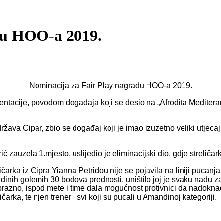
du HOO-a 2019.
Nominacija za Fair Play nagradu HOO-a 2019.
zentacije, povodom događaja koji se desio na „Afrodita Medite
va Cipar, zbio se događaj koji je imao izuzetno veliki utjecaj n
ić zauzela 1.mjesto, uslijedio je eliminacijski dio, gdje streli
eličarka iz Cipra Yianna Petridou nije se pojavila na liniji puca
inih golemih 30 bodova prednosti, uništilo joj je svaku nadu za k
 prazno, ispod mete i time dala mogućnost protivnici da nadoknad
rka, te njen trener i svi koji su pucali u Amandinoj kategoriji.