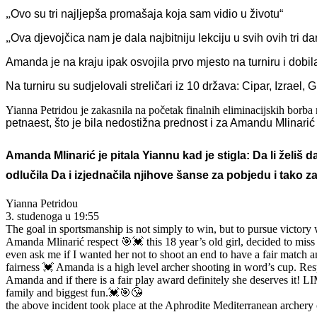
„
Ovo su tri najljepša promašaja koja sam vidio u životu“
„
Ova djevojčica nam je dala najbitniju lekciju u svih ovih tri da
Amanda je na kraju ipak osvojila prvo mjesto na turniru i dobila p
Na turniru su sudjelovali streličari iz 10 država: Cipar, Izrael
Yianna Petridou
je zakasnila na početak
finalnih eliminacijskih borba
petnaest, što je bila nedostižna prednost i za Amandu Mlinari
Amanda Mlinarić je pitala Yiannu kad je stigla: Da li želiš 
odlučila Da i izjednačila njihove šanse za pobjedu i tako za
Yianna Petridou
3. studenoga u 19:55
The goal in sportsmanship is not simply to win, but to pursue victory wit
Amanda Mlinarić respect 🎯💓 this 18 year’s old girl, decided to miss 
even ask me if I wanted her not to shoot an end to have a fair match a
fairness 💓 Amanda is a high level archer shooting in word’s cup. R
Amanda and if there is a fair play award definitely she dese
family and biggest fun.💓🎯😘
the above incident took place at the Aphrodite Mediterranean archery