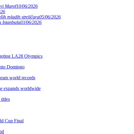
ovi Marof
10/06/2026
026
ših mladih streličara
05/06/2026
 Istanbulu
03/06/2026
argeting LA28 Olympics
anto Domingo
team world records
e expands worldwide
itles
rld Cup Final
nd