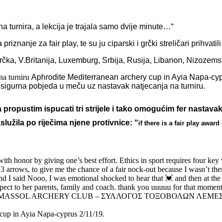
na turnira, a lekcija je trajala samo dvije minute…“
riznanje za fair play, te su ju ciparski i grčki streličari prihvatil
, Grčka, V.Britanija, Luxemburg, Srbija, Rusija, Libanon, Nizozems
 na turniru
Aphrodite Mediterranean archery cup in Ayia Napa-cyprus
ć sigurna pobjeda u meču uz nastavak natjecanja na turniru.
da propustim ispucati tri strijele i tako omogućim fer nastav
služila po riječima njene protivnice: “
if there is a fair play award
h honor by giving one’s best effort. Ethics in sport requires four key vir
3 arrows, to give me the chance of a fair nock-out because I wasn’t ther
nd I said Nooo, I was emotional shocked to hear that 💓 and then at the
espect to her parents, family and coach. thank you uuuuu for that mome
rves it! LIMASSOL ARCHERY CLUB – ΣΥΛΛΟΓΟΣ ΤΟΞΟΒΟΛΩΝ ΛΕΜΕΣΟΥ fr
 cup in Ayia Napa-cyprus 2/11/19.