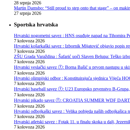
28 srpnja 2026
Martin Damsbo: “Still proud to step onto that stage” – on mak
27 srpnja 2026
Sportska hrvatska
Hrvatski nogometni savez : HNS osuđuje napad na Tihomira Pe
7 kolovoza 2026
Hrvatski košarkaški savez : Izbornik Mijatović objavio popis r
7 kolovoza 2026
ZŠU Grada Varaždina : Šafarić uoči Slaven Belupa: Teško izb
7 kolovoza 2026
Hrvatski veslački savez ⓕ: Borna Bašić u prvom nastupu u skif
7 kolovoza 2026
Hrvatski olimpijski odbor : Konstituirajuća sjednica Vijeća
7 kolovoza 2026
Hrvatski baseball savez ⓕ: U23 Europsko prvenstvo B-Grupa, 
7 kolovoza 2026
Hrvatski pikado savez ⓕ: CROATIA SUMMER WDF DARTS F
7 kolovoza 2026
Hrvatski odbojkaški savez : Velika pobjeda naših odbojkašica
7 kolovoza 2026
Hrvatski atletski savez : Fotak 11. u finalu skoka u dalj, Jezern
7 kolovoza 2026