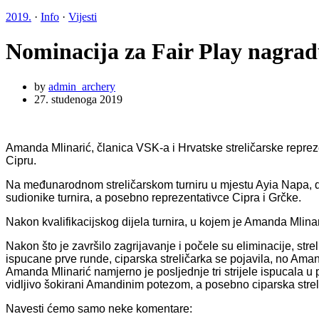
2019.
·
Info
·
Vijesti
Nominacija za Fair Play nagra
by
admin_archery
27. studenoga 2019
Amanda Mlinarić, članica VSK-a i Hrvatske streličarske repre
Cipru.
Na međunarodnom streličarskom turniru u mjestu Ayia Napa, drža
sudionike turnira, a posebno reprezentativce Cipra i Grčke.
Nakon kvalifikacijskog dijela turnira, u kojem je Amanda Mlinar
Nakon što je završilo zagrijavanje i počele su eliminacije, str
ispucane prve runde, ciparska streličarka se pojavila, no Amand
Amanda Mlinarić namjerno je posljednje tri strijele ispucala u
vidljivo šokirani Amandinim potezom, a posebno ciparska streliča
Navesti ćemo samo neke komentare: