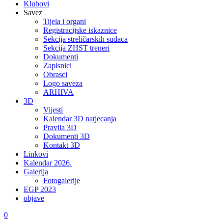
Klubovi
Savez
Tijela i organi
Registracijske iskaznice
Sekcija streličarskih sudaca
Sekcija ZHST treneri
Dokumenti
Zapisnici
Obrasci
Logo saveza
ARHIVA
3D
Vijesti
Kalendar 3D natjecanja
Pravila 3D
Dokumenti 3D
Kontakt 3D
Linkovi
Kalendar 2026.
Galerija
Fotogalerije
EGP 2023
objave
0