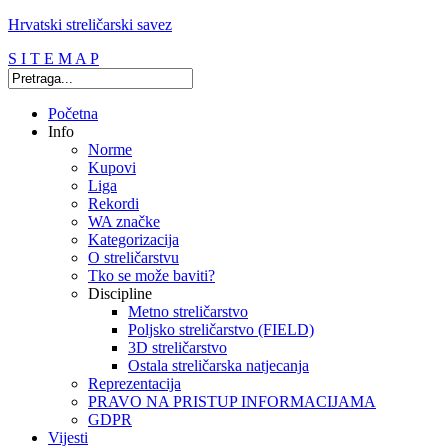
Hrvatski streličarski savez
S I T E M A P
Početna
Info
Norme
Kupovi
Liga
Rekordi
WA značke
Kategorizacija
O streličarstvu
Tko se može baviti?
Discipline
Metno streličarstvo
Poljsko streličarstvo (FIELD)
3D streličarstvo
Ostala streličarska natjecanja
Reprezentacija
PRAVO NA PRISTUP INFORMACIJAMA
GDPR
Vijesti