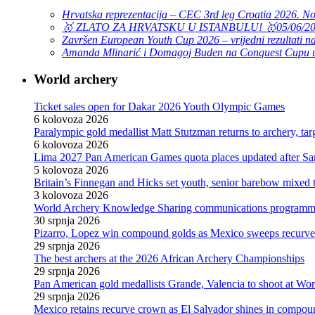
Hrvatska reprezentacija – CEC 3rd leg Croatia 2026. N
🥇 ZLATO ZA HRVATSKU U ISTANBULU! 🥇
05/06/2
Završen European Youth Cup 2026 – vrijedni rezultati na
Amanda Mlinarić i Domagoj Buden na Conquest Cupu u
World archery
Ticket sales open for Dakar 2026 Youth Olympic Games
6 kolovoza 2026
Paralympic gold medallist Matt Stutzman returns to archery, t
6 kolovoza 2026
Lima 2027 Pan American Games quota places updated after S
5 kolovoza 2026
Britain’s Finnegan and Hicks set youth, senior barebow mixed 
3 kolovoza 2026
World Archery Knowledge Sharing communications programm
30 srpnja 2026
Pizarro, Lopez win compound golds as Mexico sweeps recurve t
29 srpnja 2026
The best archers at the 2026 African Archery Championships
29 srpnja 2026
Pan American gold medallists Grande, Valencia to shoot at Wo
29 srpnja 2026
Mexico retains recurve crown as El Salvador shines in compou