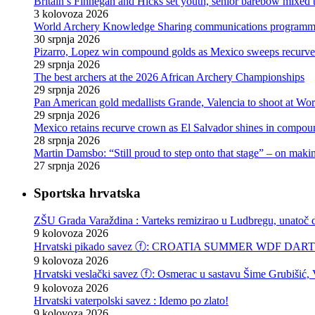
Britain’s Finnegan and Hicks set youth, senior barebow mixed 
3 kolovoza 2026
World Archery Knowledge Sharing communications programm
30 srpnja 2026
Pizarro, Lopez win compound golds as Mexico sweeps recurve t
29 srpnja 2026
The best archers at the 2026 African Archery Championships
29 srpnja 2026
Pan American gold medallists Grande, Valencia to shoot at Wo
29 srpnja 2026
Mexico retains recurve crown as El Salvador shines in compou
28 srpnja 2026
Martin Damsbo: “Still proud to step onto that stage” – on mak
27 srpnja 2026
Sportska hrvatska
ZŠU Grada Varaždina : Varteks remizirao u Ludbregu, unatoč do
9 kolovoza 2026
Hrvatski pikado savez ⓕ: CROATIA SUMMER WDF DARTS F
9 kolovoza 2026
Hrvatski veslački savez ⓕ: Osmerac u sastavu Šime Grubišić, Vi
9 kolovoza 2026
Hrvatski vaterpolski savez : Idemo po zlato!
9 kolovoza 2026