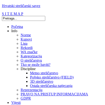
Hrvatski streličarski savez
S I T E M A P
Početna
Info
Norme
Kupovi
Liga
Rekordi
WA značke
Kategorizacija
O streličarstvu
Tko se može baviti?
Discipline
Metno streličarstvo
Poljsko streličarstvo (FIELD)
3D streličarstvo
Ostala streličarska natjecanja
Reprezentacija
PRAVO NA PRISTUP INFORMACIJAMA
GDPR
Vijesti