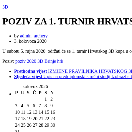
3D
POZIV ZA 1. TURNIR HRVA
by
admin_archery
3. kolovoza 2020
U subotu 5. rujna 2020. održati će se 1. turnir Hrvatskog 3D kupa u o
Poziv:
poziv 2020 3D Brinje hrk
Prethodna vijest
IZMJENE PRAVILNIKA HRVATSKOG 3
Sljedeća vijest
Upis na preddiplomski stručni studij Izobrazba 
kolovoz 2026
P
U
S
Č
P
S
N
1
2
3
4
5
6
7
8
9
10
11
12
13
14
15
16
17
18
19
20
21
22
23
24
25
26
27
28
29
30
31