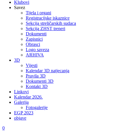
Klubovi
Savez
Tijela i organi
Registracijske iskaznice
Sekcija streličarskih sudaca
Sekcija ZHST treneri
Dokumenti
Zapisnici
Obrasci
Logo saveza
ARHIVA
3D
Vijesti
Kalendar 3D natjecanja
Pravila 3D
Dokumenti 3D
Kontakt 3D
Linkovi
Kalendar 2026.
Galerija
Fotogalerije
EGP 2023
objave
0