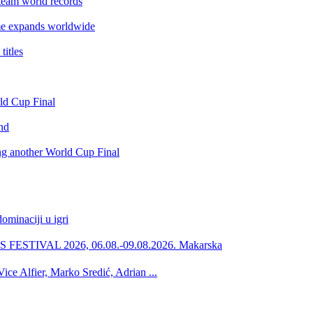
team world records
e expands worldwide
itles
rld Cup Final
nd
ing another World Cup Final
minaciji u igri
ESTIVAL 2026, 06.08.-09.08.2026. Makarska
ce Alfier, Marko Sredić, Adrian ...