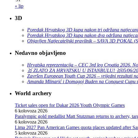
« lip
3D
Poredak Hrvatskog 3D kupa nakon tri održana natjecan
Poredak Hrvatskog 3D kupa nakon dva održana natjeca
Objavljen Natjecateljski pravilnik – SAVA 3D POKAL 
Nedavno objavljeno
Hrvatska reprezentacija – CEC 3rd leg Croatia 2026. N
🥇 ZLATO ZA HRVATSKU U ISTANBULU! 🥇
05/06/2
Završen European Youth Cup 2026 – vrijedni rezultati na
Amanda Mlinarić i Domagoj Buden na Conquest Cupu u
World archery
Ticket sales open for Dakar 2026 Youth Olympic Games
6 kolovoza 2026
Paralympic gold medallist Matt Stutzman returns to archery, t
6 kolovoza 2026
Lima 2027 Pan American Games quota places updated after S
5 kolovoza 2026