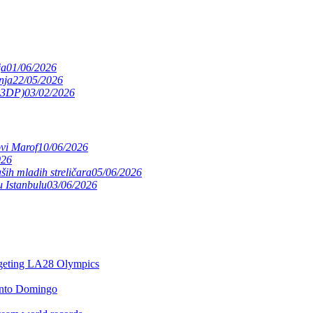
ja
01/06/2026
nja
22/05/2026
(S3DP)
03/02/2026
ovi Marof
10/06/2026
026
ših mladih streličara
05/06/2026
 Istanbulu
03/06/2026
argeting LA28 Olympics
anto Domingo